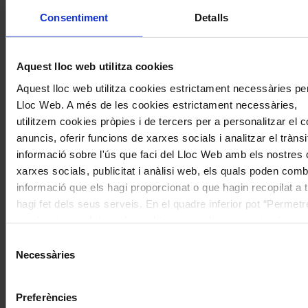
Consentiment
Detalls
Aquest lloc web utilitza cookies
Aquest lloc web utilitza cookies estrictament necessàries pe
Concerts
Lloc Web. A més de les cookies estrictament necessàries,
utilitzem cookies pròpies i de tercers per a personalitzar el co
Montserrat Torrent a Peralada: un
anuncis, oferir funcions de xarxes socials i analitzar el tràn
debut als 100 anys
informació sobre l'ús que faci del Lloc Web amb els nostres 
xarxes socials, publicitat i anàlisi web, els quals poden comb
informació que els hagi proporcionat o que hagin recopilat a 
hagi fet dels seus serveis. En el quadre inferior pot “Permetr
o seleccionar el tipus de cookies que vol permetre i prémer 
selecció". Si vol més informació visiti la nostra Política de 
Selecció
de la qual podrà deshabilitar o configurar les cookies en qu
Necessàries
de
consentiment
Preferències