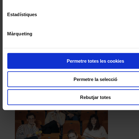
Concerts
Estadístiques
Una inauguració simfònica d’alt
voltatge
Màrqueting
Coneix la nostra publicació
I gaudeix a més dels següents descomptes:
Permetre totes les cookies
20% als concerts del Palau de la Música Catalana
Descomptes a altres cicles de concerts col·laboradors
Permetre la selecció
Rebutjar totes