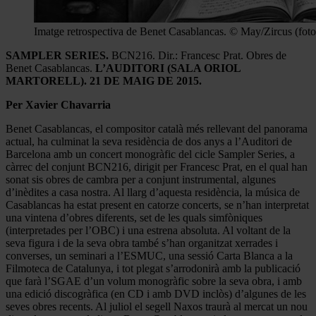
Imatge retrospectiva de Benet Casablancas. © May/Zircus (foto
SAMPLER SERIES.
BCN216. Dir.: Francesc Prat. Obres de
Benet Casablancas.
L’AUDITORI (SALA ORIOL
MARTORELL). 21 DE MAIG DE 2015.
Per Xavier Chavarria
Benet Casablancas, el compositor català més rellevant del panorama
actual, ha culminat la seva residència de dos anys a l’Auditori de
Barcelona amb un concert monogràfic del cicle Sampler Series, a
càrrec del conjunt BCN216, dirigit per Francesc Prat, en el qual han
sonat sis obres de cambra per a conjunt instrumental, algunes
d’inèdites a casa nostra. Al llarg d’aquesta residència, la música de
Casablancas ha estat present en catorze concerts, se n’han interpretat
una vintena d’obres diferents, set de les quals simfòniques
(interpretades per l’OBC) i una estrena absoluta. Al voltant de la
seva figura i de la seva obra també s’han organitzat xerrades i
converses, un seminari a l’ESMUC, una sessió Carta Blanca a la
Filmoteca de Catalunya, i tot plegat s’arrodonirà amb la publicació
que farà l’SGAE d’un volum monogràfic sobre la seva obra, i amb
una edició discogràfica (en CD i amb DVD inclòs) d’algunes de les
seves obres recents. Al juliol el segell Naxos traurà al mercat un nou