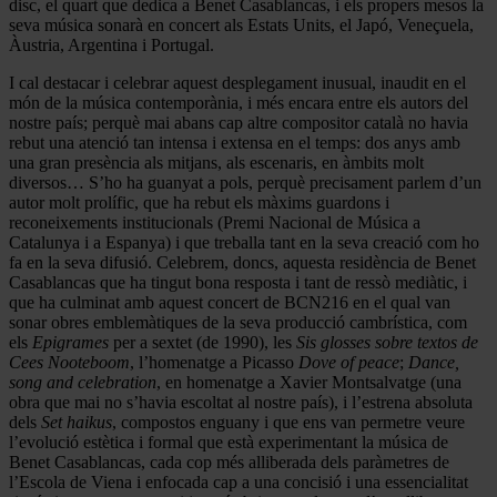
disc, el quart que dedica a Benet Casablancas, i els propers mesos la
seva música sonarà en concert als Estats Units, el Japó, Veneçuela,
Àustria, Argentina i Portugal.
I cal destacar i celebrar aquest desplegament inusual, inaudit en el
món de la música contemporània, i més encara entre els autors del
nostre país; perquè mai abans cap altre compositor català no havia
rebut una atenció tan intensa i extensa en el temps: dos anys amb
una gran presència als mitjans, als escenaris, en àmbits molt
diversos… S’ho ha guanyat a pols, perquè precisament parlem d’un
autor molt prolífic, que ha rebut els màxims guardons i
reconeixements institucionals (Premi Nacional de Música a
Catalunya i a Espanya) i que treballa tant en la seva creació com ho
fa en la seva difusió. Celebrem, doncs, aquesta residència de Benet
Casablancas que ha tingut bona resposta i tant de ressò mediàtic, i
que ha culminat amb aquest concert de BCN216 en el qual van
sonar obres emblemàtiques de la seva producció cambrística, com
els
Epigrames
per a sextet (de 1990), les
Sis glosses sobre textos de
Cees Nooteboom
, l’homenatge a Picasso
Dove of peace
;
Dance,
song and celebration
, en homenatge a Xavier Montsalvatge (una
obra que mai no s’havia escoltat al nostre país), i l’estrena absoluta
dels
Set haikus
, compostos enguany i que ens van permetre veure
l’evolució estètica i formal que està experimentant la música de
Benet Casablancas, cada cop més alliberada dels paràmetres de
l’Escola de Viena i enfocada cap a una concisió i una essencialitat