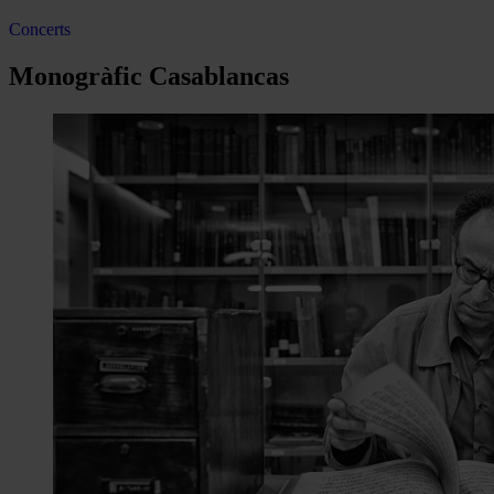
Concerts
Monogràfic Casablancas