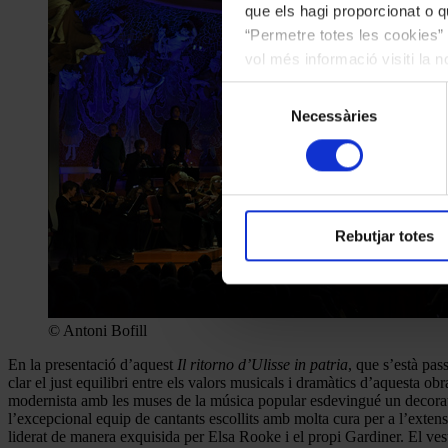
que els hagi proporcionat o qu
“Permetre totes les cookies” 
vol més informació visiti la 
les cookies en qualsevol mo
Selecció
Necessàries
de
consentiment
Rebutjar totes
© Antoni Bofill
En la presentació d’aquest
Il ritorno d’Ulisse in patria
, que s’està pa
clar el just equilibri entre els valors musicals i dramàtics d’aquesta o
modernista amb les muses de la música popular esdevingué un decorat ex
l’excepcional equip de cantants escollits amb molta cura per a l’extens
liderat de manera exquisida per Elsa Rooke i el propi Gardiner. El vest