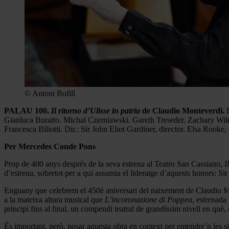
© Antoni Bofill
PALAU 100.
Il ritorno d’Ulisse in patria
de Claudio Monteverdi.
Gianluca Buratto. Michal Czerniawski. Gareth Treseder. Zachary Wil
Francesca Biliotti. Dir.: Sir John Eliot Gardiner, director. Elsa Rooke,
Per Mercedes Conde Pons
Prop de 400 anys després de la seva estrena al Teatro San Cassiano,
I
d’estrena, sobretot per a qui assumia el lideratge d’aquests honors: Sir
Enguany que celebrem el 450è aniversari del naixement de Claudio Mo
a la mateixa altura musical que
L’incoronazione di Poppea
, estrenada
principi fins al final, un compendi teatral de grandíssim nivell en qu
És important, però, posar aquesta obra en context per entendre’n les s