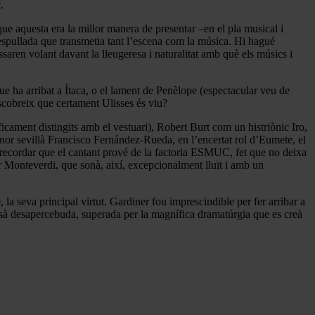
.
que aquesta era la millor manera de presentar –en el pla musical i
 despullada que transmetia tant l’escena com la música. Hi hagué
ssaren volant davant la lleugeresa i naturalitat amb què els músics i
que ha arribat a Ítaca, o el lament de Penèlope (espectacular veu de
scobreix que certament Ulisses és viu?
icament distingits amb el vestuari), Robert Burt com un histriònic Iro,
nor sevillà Francisco Fernández-Rueda, en l’encertat rol d’Eumete, el
 recordar que el cantant prové de la factoria ESMUC, fet que no deixa
or Monteverdi, que sonà, així, excepcionalment lluït i amb un
 la seva principal virtut. Gardiner fou imprescindible per fer arribar a
assà desapercebuda, superada per la magnífica dramatúrgia que es creà