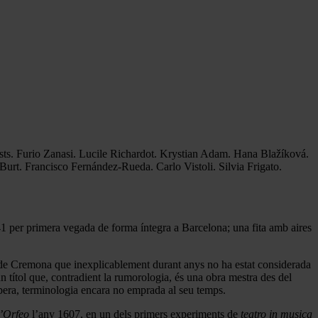
ts. Furio Zanasi. Lucile Richardot. Krystian Adam. Hana Blažíková.
rt. Francisco Fernández-Rueda. Carlo Vistoli. Silvia Frigato.
 per primera vegada de forma íntegra a Barcelona; una fita amb aires
 de Cremona que inexplicablement durant anys no ha estat considerada
n títol que, contradient la rumorologia, és una obra mestra des del
’òpera, terminologia encara no emprada al seu temps.
’Orfeo
l’any 1607, en un dels primers experiments de
teatro in musica