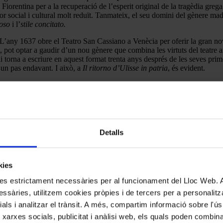
Fiorentina per a la recuperació de l’esperit original de la tragèdia greg
ctor social i cultural molt reduït. Tanmateix, el seu domini del gènere ma
oso
i l’
stile concitato.
’any 1637 obre el Teatro San Cassiano a Venècia per oferir la gran nove
 pot optar a gaudir d’un nou gènere que combina les virtuts del teatre a
torna a escriure en aquest format trenta anys després de les seves prim
a un pas endavant. I això, a
Il ritorno d’Ulisse in patria
, és evident.
tures d’un semidéu que ha perdut la dona per desobeir el déu Hades, però
heroi de guerra, Ulisses, el protagonista de la trama argumental, que té 
umanisme, ja que situa l’home al centre del món. Només començar l’obra 
l’home: la fragilitat, la inseguretat i la infelicitat. Així, l’obra esdevé 
Detalls
rtant que sigui, si demostra una rectitud moral i una defensa de la verita
nteverdi es cenyeix a un text original, base, doncs, del que serà el proc
kies
kies estrictament necessàries per al funcionament del Lloc Web.
ssàries, utilitzem cookies pròpies i de tercers per a personalitza
ials i analitzar el trànsit. A més, compartim informació sobre l'
 xarxes socials, publicitat i anàlisi web, els quals poden combin