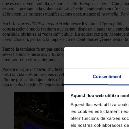
que es conserven avui dia, respon als criteris exposats per la Camerata 
responia, per tant, a la voluntat de satisfacció i entreteniment d’un se
defineixen les primeres manifestacions operístiques: el
ritornello,
l’
ari
Amb
Il ritorno d’Ulisse in patria
Monteverdi s’obre al “gran públic”. L
cortesà esdevé moda i tothom que estigui disposat a pagar una entrada,
consolida obrint-se al “consum” públic. En aquest context, Monteverdi 
i evolucionat i, per tant, la impostació del cant dins el gènere teatral f
També la temàtica fa un pas endavant. I si a
L’Orfeo
vivíem les desven
seves habilitats musicals, a
Il ritorno d’Ulisse in patria
és un home, un 
pren per fi una forma definida.
Podem dir que
Il ritorno d’Ulisse in patria
resumeix les virtuts de l’h
fats i la vida dels homes, ens revelen les principals característiques de 
Consentiment
l’home pot –amb l’ajuda dels déus– superar qualsevol obstacle, per impo
tota una declaració d’intencions de Monteverdi. Més enllà del mite, Mo
Aquest lloc web utilitza coo
Aquest lloc web utilitza coo
les cookies estrictament nece
oferir funcions de xarxes soc
els nostres col·laboradors de