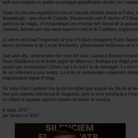
amb pocs mitjans es poden aconseguir grandíssims efectes, bo i sumant
Quan un viu una experiència com la viscuda dimarts passat al Palau, les
dramatúrgic– una obra de Claudio Monteverdi com
Il ritorno d’Ulisse
quelcom de màgic, d’extraordinari (en el sentit més literal de la paraul
cantants, liderats per una ment superior com la de Gardiner, explicaren l
¿Com es pot lloar l’expressió de joia d’Ulisses (magistral Furio Zanass
mezzo
profunda la de Lucile Richardot, plàsticament bellíssima en el 
Junt amb ells, sobresortiren les veus del baix Gianluca Buratto (rotun
Hana Blažíková en el doble paper de Minerva i Fortuna (de fràgil però
pastor que acompanya Ulisses cap a la cort i fa de missatger. La seva
de ser rellevant a casa nostra. La resta de personatges estigueren def
empastament digne d’elogi.
Sir John Eliot Gardiner fou la mà invisible que mogué els fils de la his
bon port aquesta interpretació magistral, però la seva presència a l’e
al voltant d’aquesta superior mostra de
teatro in musica
.
8 maig, 2017
per
Redacció RMC