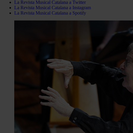
La Revista Musical Catalana a Twitter
La Revista Musical Catalana a Instagram
La Revista Musical Catalana a Spotify