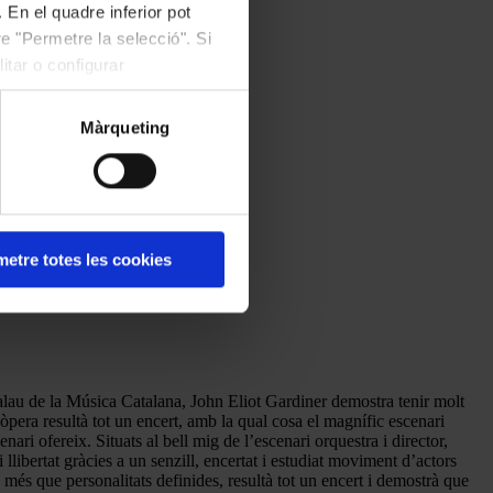
 En el quadre inferior pot
e "Permetre la selecció". Si
itar o configurar
Màrqueting
etre totes les cookies
Palau de la Música Catalana, John Eliot Gardiner demostra tenir molt
’òpera resultà tot un encert, amb la qual cosa el magnífic escenari
i ofereix. Situats al bell mig de l’escenari orquestra i director,
libertat gràcies a un senzill, encertat i estudiat moviment d’actors
 més que personalitats definides, resultà tot un encert i demostrà que