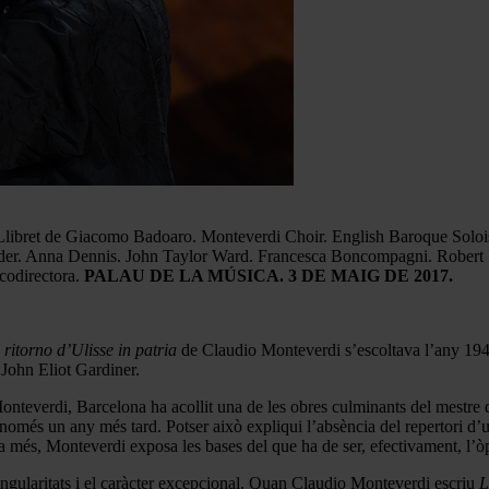
Llibret de Giacomo Badoaro. Monteverdi Choir. English Baroque Solois
der. Anna Dennis. John Taylor Ward. Francesca Boncompagni. Robert Bu
 codirectora.
PALAU DE LA MÚSICA. 3 DE MAIG DE 2017.
l ritorno d’Ulisse in patria
de Claudio Monteverdi s’escoltava l’any 1941
 John Eliot Gardiner.
nteverdi, Barcelona ha acollit una de les obres culminants del mestre
 només un any més tard. Potser això expliqui l’absència del repertori d’u
è, a més, Monteverdi exposa les bases del que ha de ser, efectivament, l
ingularitats i el caràcter excepcional. Quan Claudio Monteverdi escriu
L