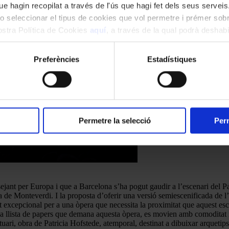
e hagin recopilat a través de l'ús que hagi fet dels seus serveis.
o seleccionar el tipus de cookies que vol permetre i prémer sobr
nostra Política de Cookies
aquí
, a través de la qual podrà deshabil
ment.
Preferències
Estadístiques
Permetre la selecció
Perm
ssejant per Europa i que a Barcelona s’ha pogut gaudir a l’escenari del 
bra de Monteverdi. I la proposta d’oferir una versió semiescenificada de l
cepcional per a una òpera que necessita la proximitat que aquest escenar
a llista de papers que demana aquesta òpera, es movien amb comoditat i l
uari, obra de Patricia Hofstede, atemporal, destinat a dibuixar arquetips