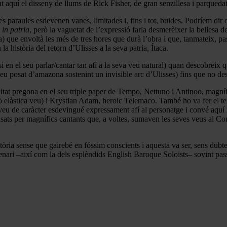
 aquí el disseny de llums de Rick Fisher, de gran senzillesa i parquedat
 paraules esdevenen vanes, limitades i, fins i tot, buides. Podríem dir 
 in patria
, però la vaguetat de l’expressió faria desmerèixer la bellesa
a) que envoltà les més de tres hores que durà l’obra i que, tanmateix, pa
a història del retorn d’Ulisses a la seva patria, Ítaca.
i en el seu parlar/cantar tan afí a la seva veu natural) quan descobreix 
seu posat d’amazona sostenint un invisible arc d’Ulisses) fins que no de
ditat pregona en el seu triple paper de Tempo, Nettuno i Antinoo, magníf
 elàstica veu) i Krystian Adam, heroic Telemaco. També ho va fer el te
 veu de caràcter esdevingué expressament afí al personatge i convé aquí
ensats per magnífics cantants que, a voltes, sumaven les seves veus al C
tòria sense que gairebé en fóssim conscients i aquesta va ser, sens dubte,
scenari –així com la dels esplèndids English Baroque Soloists– sovint p