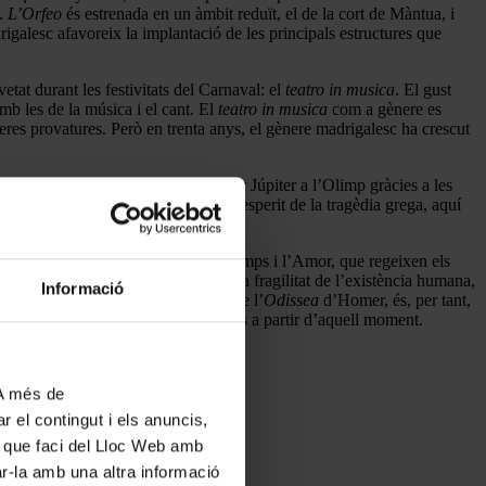
a.
L’Orfeo
és estrenada en un àmbit reduït, el de la cort de Màntua, i
drigalesc afavoreix la implantació de les principals estructures que
tat durant les festivitats del Carnaval: el
teatro in musica
. El gust
mb les de la música i el cant. El
teatro in musica
com a gènere es
eres provatures. Però en trenta anys, el gènere madrigalesc ha crescut
 per consolar-lo és entronitzat per Júpiter a l’Olimp gràcies a les
una evident carrega moralitzant. L’esperit de la tragèdia grega, aquí
les al·legories de la Fortuna, el Temps i l’Amor, que regeixen els
una demostració de com, més enllà de la fragilitat de l’existència humana,
Informació
t. La temàtica de l’obra, el final de l’
Odissea
d’Homer, és, per tant,
és habitual de gestació de les òperes a partir d’aquell moment.
 A més de
r el contingut i els anuncis,
ús que faci del Lloc Web amb
ar-la amb una altra informació