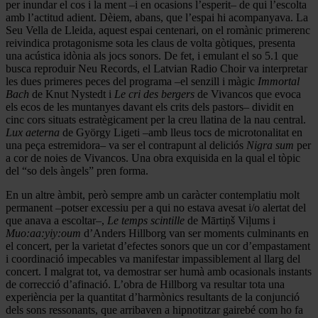
per inundar el cos i la ment –i en ocasions l’esperit– de qui l’escolta
amb l’actitud adient. Dèiem, abans, que l’espai hi acompanyava. La
Seu Vella de Lleida, aquest espai centenari, on el romànic primerenc
reivindica protagonisme sota les claus de volta gòtiques, presenta
una acústica idònia als jocs sonors. De fet, i emulant el so 5.1 que
busca reproduir Neu Records, el Latvian Radio Choir va interpretar
les dues primeres peces del programa –el senzill i màgic
Immortal
Bach
de Knut Nystedt i
Le cri des bergers
de Vivancos que evoca
els ecos de les muntanyes davant els crits dels pastors– dividit en
cinc cors situats estratègicament per la creu llatina de la nau central.
Lux aeterna
de György Ligeti –amb lleus tocs de microtonalitat en
una peça estremidora– va ser el contrapunt al deliciós
Nigra sum
per
a cor de noies de Vivancos. Una obra exquisida en la qual el tòpic
del “so dels àngels” pren forma.
En un altre àmbit, però sempre amb un caràcter contemplatiu molt
permanent –potser excessiu per a qui no estava avesat i/o alertat del
que anava a escoltar–,
Le temps scintille
de Mārtiņš Viļums i
Muo:aa:yiy:oum
d’Anders Hillborg van ser moments culminants en
el concert, per la varietat d’efectes sonors que un cor d’empastament
i coordinació impecables va manifestar impassiblement al llarg del
concert. I malgrat tot, va demostrar ser humà amb ocasionals instants
de correcció d’afinació. L’obra de Hillborg va resultar tota una
experiència per la quantitat d’harmònics resultants de la conjunció
dels sons ressonants, que arribaven a hipnotitzar gairebé com ho fa