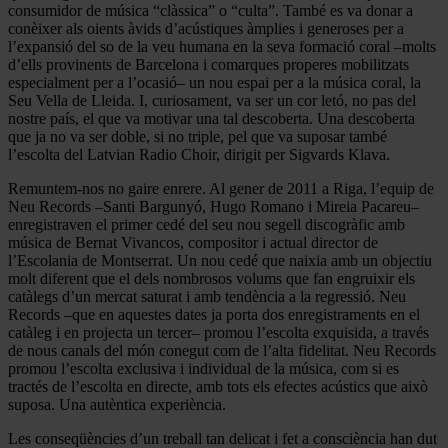
consumidor de música “clàssica” o “culta”. També es va donar a
conèixer als oients àvids d’acústiques àmplies i generoses per a
l’expansió del so de la veu humana en la seva formació coral –molts
d’ells provinents de Barcelona i comarques properes mobilitzats
especialment per a l’ocasió– un nou espai per a la música coral, la
Seu Vella de Lleida. I, curiosament, va ser un cor letó, no pas del
nostre país, el que va motivar una tal descoberta. Una descoberta
que ja no va ser doble, si no triple, pel que va suposar també
l’escolta del Latvian Radio Choir, dirigit per Sigvards Klava.
Remuntem-nos no gaire enrere. Al gener de 2011 a Riga, l’equip de
Neu Records –Santi Bargunyó, Hugo Romano i Mireia Pacareu–
enregistraven el primer cedé del seu nou segell discogràfic amb
música de Bernat Vivancos, compositor i actual director de
l’Escolania de Montserrat. Un nou cedé que naixia amb un objectiu
molt diferent que el dels nombrosos volums que fan engruixir els
catàlegs d’un mercat saturat i amb tendència a la regressió. Neu
Records –que en aquestes dates ja porta dos enregistraments en el
catàleg i en projecta un tercer– promou l’escolta exquisida, a través
de nous canals del món conegut com de l’alta fidelitat. Neu Records
promou l’escolta exclusiva i individual de la música, com si es
tractés de l’escolta en directe, amb tots els efectes acústics que això
suposa. Una autèntica experiència.
Les conseqüències d’un treball tan delicat i fet a consciència han dut