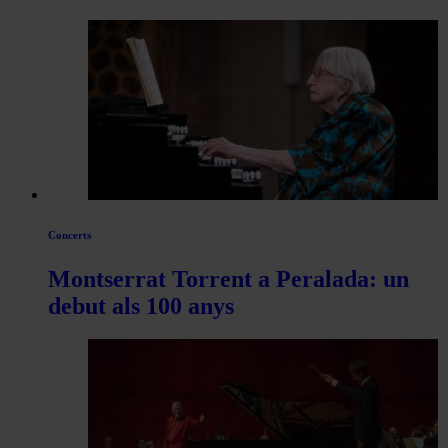
Concerts
Montserrat Torrent a Peralada: un
debut als 100 anys