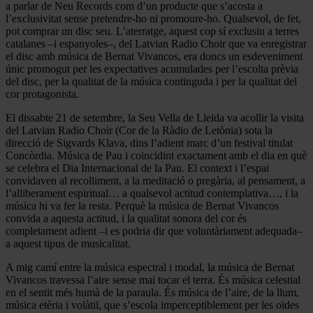
a parlar de Neu Records com d’un producte que s’acosta a
l’exclusivitat sense pretendre-ho ni promoure-ho. Qualsevol, de fet,
pot comprar un disc seu. L’aterratge, aquest cop sí exclusiu a terres
catalanes –i espanyoles–, del Latvian Radio Choir que va enregistrar
el disc amb música de Bernat Vivancos, era doncs un esdeveniment
únic promogut per les expectatives acumulades per l’escolta prèvia
del disc, per la qualitat de la música continguda i per la qualitat del
cor protagonista.
El dissabte 21 de setembre, la Seu Vella de Lleida va acollir la visita
del Latvian Radio Choir (Cor de la Ràdio de Letònia) sota la
direcció de Sigvards Klava, dins l’adient marc d’un festival titulat
Concòrdia. Música de Pau i coincidint exactament amb el dia en què
se celebra el Dia Internacional de la Pau. El context i l’espai
convidaven al recolliment, a la meditació o pregària, al pensament, a
l’alliberament espiritual… a qualsevol actitud contemplativa…, i la
música hi va fer la resta. Perquè la música de Bernat Vivancos
convida a aquesta actitud, i la qualitat sonora del cor és
completament adient –i es podria dir que voluntàriament adequada–
a aquest tipus de musicalitat.
A mig camí entre la música espectral i modal, la música de Bernat
Vivancos travessa l’aire sense mai tocar el terra. És música celestial
en el sentit més humà de la paraula. És música de l’aire, de la llum,
música etèria i volàtil, que s’escola imperceptiblement per les oïdes