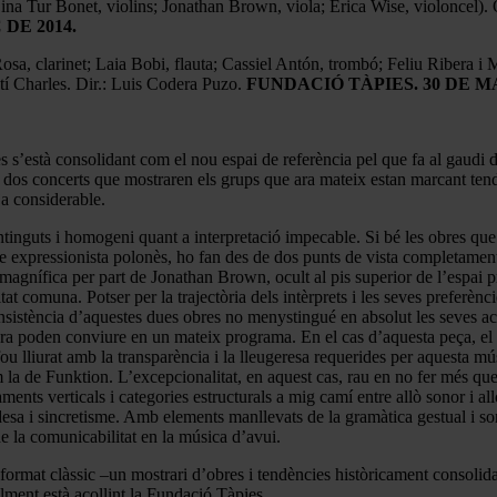
ina Tur Bonet, violins; Jonathan Brown, viola; Erica Wise, violoncel)
DE 2014.
Rosa, clarinet; Laia Bobi, flauta; Cassiel Antón, trombó; Feliu Ribera 
í Charles. Dir.: Luis Codera Puzo.
FUNDACIÓ TÀPIES. 30 DE MA
 s’està consolidant com el nou espai de referència pel que fa al gaudi
os concerts que mostraren els grups que ara mateix estan marcant tendèn
a considerable.
tinguts i homogeni quant a interpretació impecable. Si bé les obres q
 expressionista polonès, ho fan des de dos punts de vista completament 
agnífica per part de Jonathan Brown, ocult al pis superior de l’espai pri
tat comuna. Potser per la trajectòria dels intèrprets i les seves preferènc
consistència d’aquestes dues obres no menystingué en absolut les seves 
a poden conviure en un mateix programa. En el cas d’aquesta peça, el co
ou lliurat amb la transparència i la lleugeresa requerides per aquesta mú
 de Funktion. L’excepcionalitat, en aquest cas, rau en no fer més que el 
aments verticals i categories estructurals a mig camí entre allò sonor i all
esa i sincretisme. Amb elements manllevats de la gramàtica gestual i sono
de la comunicabilitat en la música d’avui.
 format clàssic –un mostrari d’obres i tendències històricament consolid
alment està acollint la Fundació Tàpies.