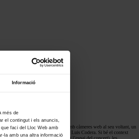
Informació
 A més de
r el contingut i els anuncis,
l voltant del públic, un piano obert amb càmeres web al seu voltant, un
ús que faci del Lloc Web amb
l seu director fundador, el compositor Luis Codera. Si bé el context
ar-la amb una altra informació
el concert, la llum homogènia per tot l’espai del concert), les