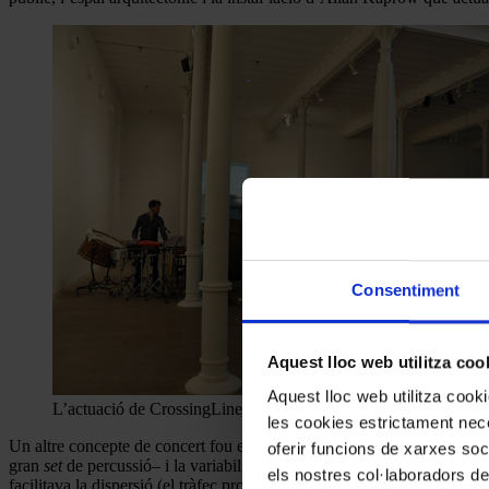
Consentiment
Aquest lloc web utilitza coo
Aquest lloc web utilitza coo
L’actuació de CrossingLines. © Linda Valdés (cortesia Fundaci
les cookies estrictament nece
Un altre concepte de concert fou el que pocs dies després presentà C
oferir funcions de xarxes soc
gran
set
de percussió– i la variabilitat de la plantilla ja indicaven una
els nostres col·laboradors de
facilitava la dispersió (el tràfec propi de les dotze del migdia d’un di