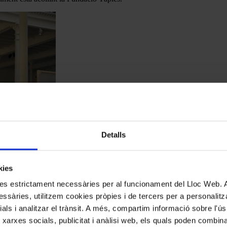
Detalls
kies
kies estrictament necessàries per al funcionament del Lloc Web.
ó Tàpies)
ssàries, utilitzem cookies pròpies i de tercers per a personalitza
rossingLines. En aquesta ocasió, el desplegament de
mitjans
–altaveus a
ials i analitzar el trànsit. A més, compartim informació sobre l'
 intenció agosarada, característica de les escomeses de CrossingLines i e
 xarxes socials, publicitat i anàlisi web, els quals poden combin
umenge, els visitants del Museu que circulen lliurement per la sala durant 