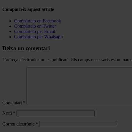
Comparteix aquest article
Compártelo en Facebook
Compártelo en Twitter
Compártelo per Email
Compártelo per Whatsapp
Deixa un comentari
L'adreça electrònica no es publicarà.
Els camps necessaris estan mar
Comentari
*
Nom
*
Correu electrònic
*