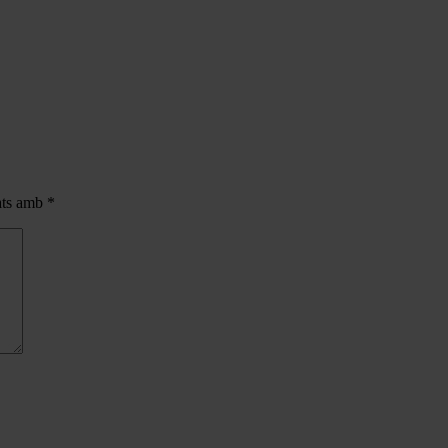
cats amb
*