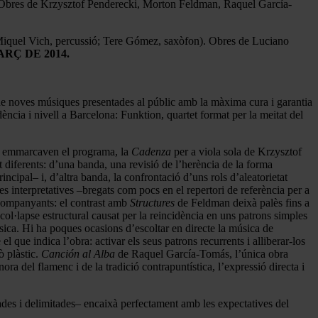
. Obres de Krzysztof Penderecki, Morton Feldman, Raquel García-
i Miquel Vich, percussió; Tere Gómez, saxòfon). Obres de Luciano
RÇ DE 2014.
 de noves músiques presentades al públic amb la màxima cura i garantia
cia i nivell a Barcelona: Funktion, quartet format per la meitat del
ue emmarcaven el programa, la
Cadenza
per a viola sola de Krzysztof
diferents: d’una banda, una revisió de l’herència de la forma
ncipal– i, d’altra banda, la confrontació d’uns rols d’aleatorietat
ies interpretatives –bregats com pocs en el repertori de referència per a
acompanyants: el contrast amb
Structures
de Feldman deixà palès fins a
l·lapse estructural causat per la reincidència en uns patrons simples
sica. Hi ha poques ocasions d’escoltar en directe la música de
que indica l’obra: activar els seus patrons recurrents i alliberar-los
ò plàstic.
Canción al Alba
de Raquel García-Tomás, l’única obra
ra del flamenc i de la tradició contrapuntística, l’expressió directa i
ades i delimitades– encaixà perfectament amb les expectatives del