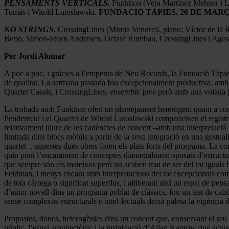
PENSAMENTS VERTICALS.
Funktion (Vera Martínez Mehner i L
Tomás i Witold Lutoslawski.
FUNDACIÓ TÀPIES. 26 DE MARÇ 
NO STRINGS.
CrossingLines (Mireia Vendrell, piano; Víctor de la 
Berio, Simon-Steen Andersen, Octavi Rumbau, CrossingLines i Agust
Per Jordi Alomar
A poc a poc, i gràcies a l’empenta de Neu Records, la Fundació Tàpies
de qualitat. La setmana passada fou excepcionalment productiva, amb d
Quartet Casals, i CrossingLines,
ensemble
jove però amb una volada j
La trobada amb Funktion oferí un plantejament heterogeni quant a con
Penderecki i el
Quartet
de Witold Lutoslawski comparteixen el registre
relativament lliure de les cadències de concert –amb una interpretació m
limitada dins blocs mòbils a partir de la seva integració en una gestuali
quartet–, aquestes dues obres foren els plats forts del programa. La 
quin punt l’encarament de conceptes diametralment oposats d’estructur
que sempre són els mateixos però no acaben mai de ser del tot iguals f
Feldman, i menys encara amb interpretacions del tot excepcionals com la
de tota càrrega o significat superflus, i alliberant així un espai de pens
d’autor novell dins un programa poblat de clàssics, fou un tast de calid
sense complexos estructurals o intel·lectuals deixà palesa la vigència 
Propostes, doncs, heterogènies dins un concert que, conservant el seu
públic, l’espai arquitectònic i la instal·lació d’Allan Kaprow que actu