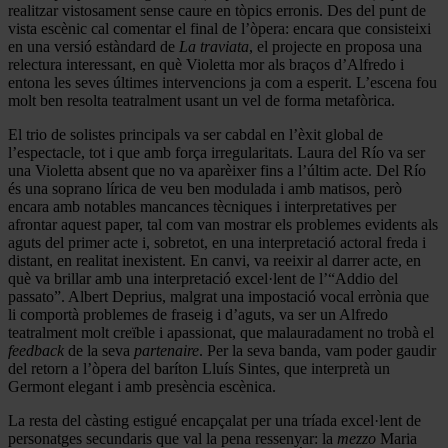
realitzar vistosament sense caure en tòpics erronis. Des del punt de
vista escènic cal comentar el final de l’òpera: encara que consisteixi
en una versió estàndard de
La traviata
, el projecte en proposa una
relectura interessant, en què Violetta mor als braços d’Alfredo i
entona les seves últimes intervencions ja com a esperit. L’escena fou
molt ben resolta teatralment usant un vel de forma metafòrica.
El trio de solistes principals va ser cabdal en l’èxit global de
l’espectacle, tot i que amb força irregularitats. Laura del Río va ser
una Violetta absent que no va aparèixer fins a l’últim acte. Del Río
és una soprano lírica de veu ben modulada i amb matisos, però
encara amb notables mancances tècniques i interpretatives per
afrontar aquest paper, tal com van mostrar els problemes evidents als
aguts del primer acte i, sobretot, en una interpretació actoral freda i
distant, en realitat inexistent. En canvi, va reeixir al darrer acte, en
què va brillar amb una interpretació excel·lent de l’“Addio del
passato”. Albert Deprius, malgrat una impostació vocal errònia que
li comportà problemes de fraseig i d’aguts, va ser un Alfredo
teatralment molt creïble i apassionat, que malauradament no trobà el
feedback
de la seva
partenaire
. Per la seva banda, vam poder gaudir
del retorn a l’òpera del baríton Lluís Sintes, que interpretà un
Germont elegant i amb presència escènica.
La resta del càsting estigué encapçalat per una tríada excel·lent de
personatges secundaris que val la pena ressenyar: la
mezzo
Maria