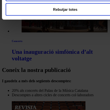
Rebutjar totes
Concerts
Una inauguració simfònica d’alt
voltatge
Coneix la nostra publicació
I gaudeix a més dels següents descomptes:
20% als concerts del Palau de la Música Catalana
Descomptes a altres cicles de concerts col·laboradors