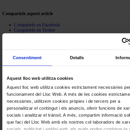
Comparteix aquest article
Compártelo en Facebook
Compártelo en Twitter
Compártelo per Email
Compártelo per Whatsapp
Navegar
També et pot interessar
Consentiment
Detalls
Inform
per
les
articles
Aquest lloc web utilitza cookies
de
Aquest lloc web utilitza cookies estrictament necessàries per
Actualitat
funcionament del Lloc Web. A més de les cookies estrictame
necessàries, utilitzem cookies pròpies i de tercers per a
personalitzar el contingut i els anuncis, oferir funcions de xa
socials i analitzar el trànsit. A més, compartim informació sob
que faci del Lloc Web amb els nostres col·laboradors de xar
Concerts
socials, publicitat i anàlisi web, els quals poden combinar-l