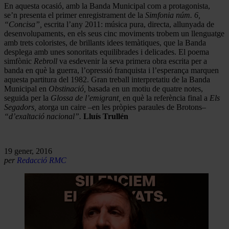
En aquesta ocasió, amb la Banda Municipal com a protagonista,
se’n presenta el primer enregistrament de la
Simfonia núm. 6,
“Concisa”,
escrita l’any 2011: música pura, directa, allunyada de
desenvolupaments, en els seus cinc moviments trobem un llenguatge
amb trets coloristes, de brillants idees temàtiques, que la Banda
desplega amb unes sonoritats equilibrades i delicades. El poema
simfònic
Rebroll
va esdevenir la seva primera obra escrita per a
banda en què la guerra, l’opressió franquista i l’esperança marquen
aquesta partitura del 1982. Gran treball interpretatiu de la Banda
Municipal en
Obstinació,
basada en un motiu de quatre notes,
seguida per la
Glossa de l’emigrant,
en què la referència final a
Els
Segadors,
atorga un caire –en les pròpies paraules de Brotons–
“d’exaltació nacional”.
Lluís Trullén
19 gener, 2016
per
Redacció RMC