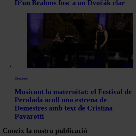
D’un Brahms fosc a un Dvořák clar
Concerts
Musicant la maternitat: el Festival de
Peralada acull una estrena de
Demestres amb text de Cristina
Pavarotti
Coneix la nostra publicació