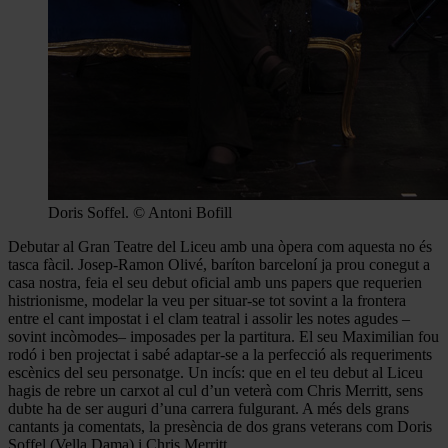
Doris Soffel. © Antoni Bofill
Debutar al Gran Teatre del Liceu amb una òpera com aquesta no és
tasca fàcil. Josep-Ramon Olivé, baríton barceloní ja prou conegut a
casa nostra, feia el seu debut oficial amb uns papers que requerien
histrionisme, modelar la veu per situar-se tot sovint a la frontera
entre el cant impostat i el clam teatral i assolir les notes agudes –
sovint incòmodes– imposades per la partitura. El seu Maximilian fou
rodó i ben projectat i sabé adaptar-se a la perfecció als requeriments
escènics del seu personatge. Un incís: que en el teu debut al Liceu
hagis de rebre un carxot al cul d’un veterà com Chris Merritt, sens
dubte ha de ser auguri d’una carrera fulgurant. A més dels grans
cantants ja comentats, la presència de dos grans veterans com Doris
Soffel (Vella Dama) i Chris Merritt