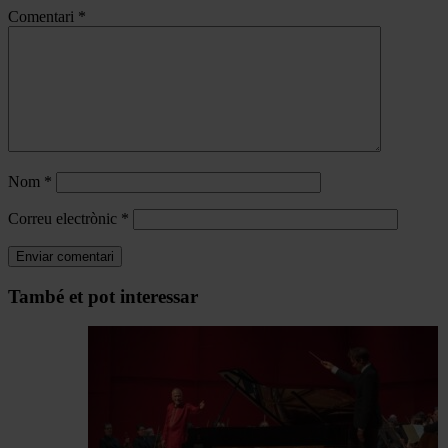
Comentari
*
Nom
*
Correu electrònic
*
Navegar
També et pot interessar
per
les
articles
de
Actualitat