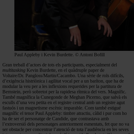
Paul Appleby i Kevin Burdette. © Antoni Bofill
Gran treball d’actors de tots els participants, especialment del
multitasking
Kevin Burdette, en el quàdruple paper de
Voltaire/Dr. Pangloss/Martin/Cacambo. Una sèrie de rols difícils,
d’exigència histriònica i agilitat vocal per a un baríton, que ha de
modular la veu per a les inflexions requerides per la partitura de
Bernstein, però sobretot per la rapidesa rítmica del vers. Magnífic.
També magnífica la Cunegonde de Meghan Picerno, que salvà els
esculls d’una veu petita en el registre central amb un registre agut
fastuós i un magnetisme escènic imparable. Com també estigué
magnífic el tenor Paul Appleby: timbre atractiu, càlid i pur com ho
ha de ser el personatge de Candide, que contrastava amb
l’extroversió dels personatges anteriorment esmentats, fet que no va
ser obstacle per concentrar l’atenció de tota l’audiència en les seves