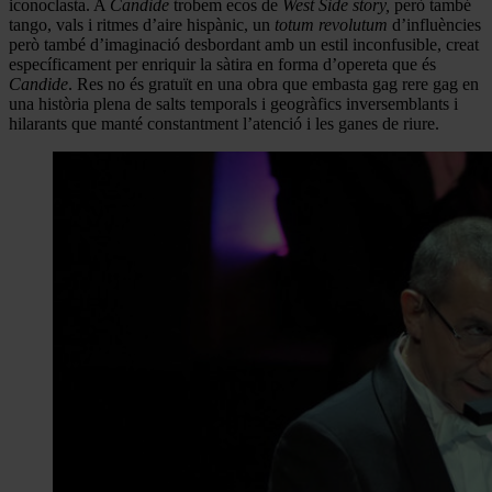
iconoclasta. A
Candide
trobem ecos de
West Side story,
però també
tango, vals i ritmes d’aire hispànic, un
totum revolutum
d’influències
però també d’imaginació desbordant amb un estil inconfusible, creat
específicament per enriquir la sàtira en forma d’opereta que és
Candide
. Res no és gratuït en una obra que embasta gag rere gag en
una història plena de salts temporals i geogràfics inversemblants i
hilarants que manté constantment l’atenció i les ganes de riure.