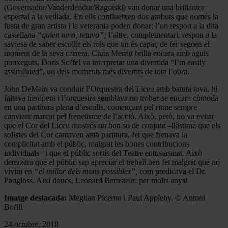
(Governador/Vanderdendur/Ragotski) van donar una brillantor
especial a la vetllada. En ells conflueixen dos atributs que només la
fusta de gran artista i la veterania poden donar: l’un respon a la dita
castellana
“quien tuvo, retuvo”;
l’altre, complementari, respon a la
saviesa de saber escollir els rols que un és capaç de fer segons el
moment de la seva carrera. Chris Merritt brilla encara amb aguts
punxeguts, Doris Soffel va interpretar una divertida “I’m easily
assimilated”, un dels moments més divertits de tota l’obra.
John DeMain va conduir l’Orquestra del Liceu amb batuta tova, hi
faltava trempera i l’orquestra semblava no trobar-se encara còmoda
en una partitura plena d’esculls, començant pel ritme sempre
canviant marcat pel frenetisme de l’acció. Això, però, no va evitar
que el Cor del Liceu mostrés un bon so de conjunt –llàstima que els
solistes del Cor cantaven amb partitura, fet que frenava la
complicitat amb el públic, malgrat les bones contribucions
individuals– i que el públic sortís del Teatre entusiasmat. Això
demostra que el públic sap apreciar el treball ben fet malgrat que no
vivim en
“el millor dels mons possibles”,
com predicava el Dr.
Pangloss. Així doncs, Leonard Bernstein: per molts anys!
Imatge destacada:
Meghan Picerno i Paul Appleby. © Antoni
Bofill
24 octubre, 2018