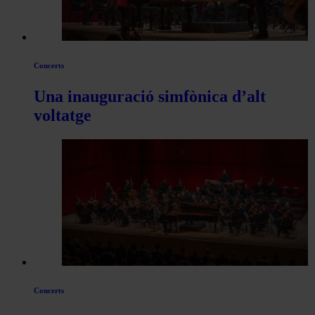
Concerts
Una inauguració simfònica d’alt
voltatge
Concerts