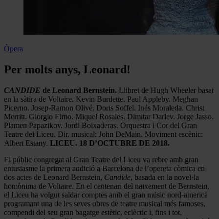
Òpera
Per molts anys, Leonard!
CANDIDE
de Leonard Bernstein.
Llibret de Hugh Wheeler basat
en la sàtira de Voltaire. Kevin Burdette. Paul Appleby. Meghan
Picerno. Josep-Ramon Olivé. Doris Soffel. Inés Moraleda. Christ
Merritt. Giorgio Elmo. Miquel Rosales. Dimitar Darlev. Jorge Jasso.
Plamen Papazikov. Jordi Boixaderas. Orquestra i Cor del Gran
Teatre del Liceu. Dir. musical: John DeMain. Moviment escènic:
Albert Estany.
LICEU. 18 D’OCTUBRE DE 2018.
El públic congregat al Gran Teatre del Liceu va rebre amb gran
entusiasme la primera audició a Barcelona de l’opereta còmica en
dos actes de Leonard Bernstein,
Candide
, basada en la novel·la
homònima de Voltaire. En el centenari del naixement de Bernstein,
el Liceu ha volgut saldar comptes amb el gran músic nord-americà
programant una de les seves obres de teatre musical més famoses,
compendi del seu gran bagatge estètic, eclèctic i, fins i tot,