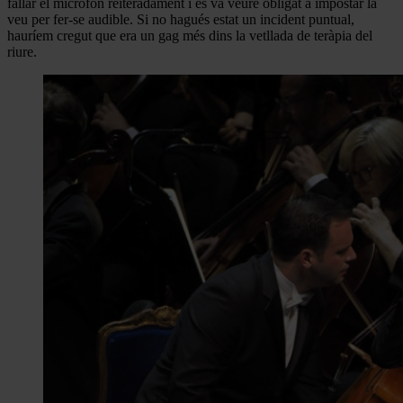
fallar el micròfon reiteradament i es va veure obligat a impostar la
veu per fer-se audible. Si no hagués estat un incident puntual,
hauríem cregut que era un gag més dins la vetllada de teràpia del
riure.