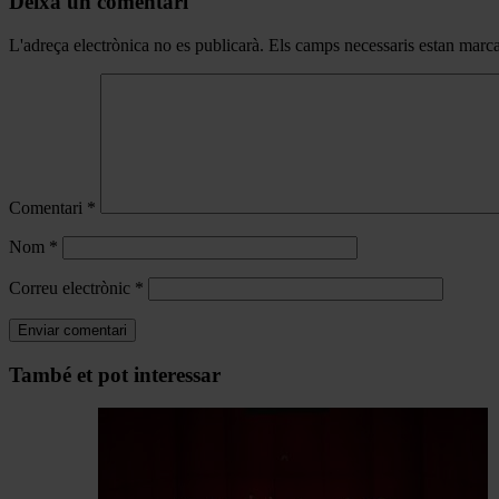
Deixa un comentari
L'adreça electrònica no es publicarà.
Els camps necessaris estan mar
Comentari
*
Nom
*
Correu electrònic
*
Navegar
També et pot interessar
per
les
articles
de