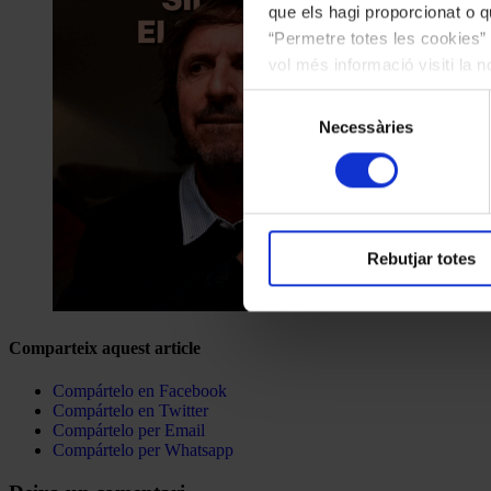
que els hagi proporcionat o qu
“Permetre totes les cookies” 
vol més informació visiti la 
les cookies en qualsevol mo
Selecció
Necessàries
de
consentiment
Rebutjar totes
Comparteix aquest article
Compártelo en Facebook
Compártelo en Twitter
Compártelo per Email
Compártelo per Whatsapp