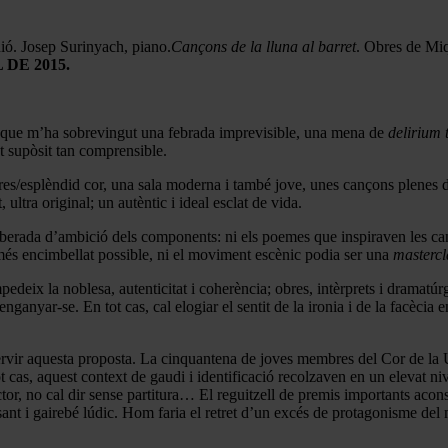
ió. Josep Surinyach, piano.
Cançons de la lluna al barret
. Obres de Miq
 DE 2015.
pitar que m’ha sobrevingut una febrada imprevisible, una mena de
delirium 
st supòsit tan comprensible.
ires/esplèndid cor, una sala moderna i també jove, unes cançons plenes d
ultra original; un autèntic i ideal esclat de vida.
erada d’ambició dels components: ni els poemes que inspiraven les canço
r més encimbellat possible, ni el moviment escènic podia ser una
masterc
deix la noblesa, autenticitat i coherència; obres, intèrprets i dramatúrg
 enganyar-se. En tot cas, cal elogiar el sentit de la ironia i de la facè
 servir aquesta proposta. La cinquantena de joves membres del Cor de la
 cas, aquest context de gaudi i identificació recolzaven en un elevat niv
tor, no cal dir sense partitura… El reguitzell de premis importants aconse
nsant i gairebé lúdic. Hom faria el retret d’un excés de protagonisme de