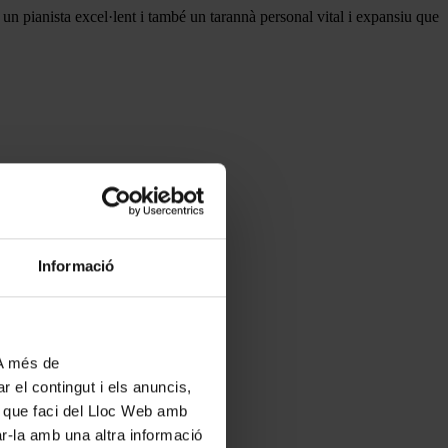
, un pianista excel·lent i també un tarannà personal vital i expansiu que
Informació
 A més de
r el contingut i els anuncis,
ús que faci del Lloc Web amb
ar-la amb una altra informació