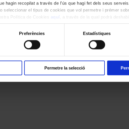
e hagin recopilat a través de l'ús que hagi fet dels seus serveis.
o seleccionar el tipus de cookies que vol permetre i prémer sobr
nostra Política de Cookies
aquí
, a través de la qual podrà deshabil
ment.
Preferències
Estadístiques
Permetre la selecció
Perm