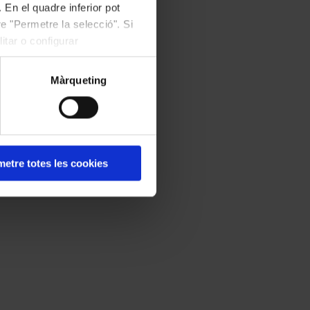
 En el quadre inferior pot
e "Permetre la selecció". Si
itar o configurar
Màrqueting
etre totes les cookies