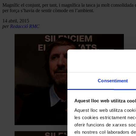
Magnífic el conjunt, per tant, i magnífica la tasca ja molt consolidada 
per força s’havia de sentir còmode en l’ambient.
14 abril, 2015
per
Redacció RMC
Consentiment
Aquest lloc web utilitza coo
Aquest lloc web utilitza coo
les cookies estrictament nece
oferir funcions de xarxes soc
els nostres col·laboradors de