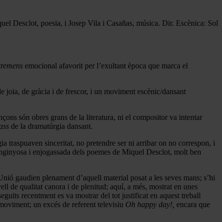
uel Desclot, poesia, i Josep Vila i Casañas, música. Dir. Escènica: Sol
tremens
emocional afavorit per l’exultant època que marca el
e joia, de gràcia i de frescor, i un moviment escènic/dansant
ns són obres grans de la literatura, ni el compositor va intentar
lass
de la dramatúrgia dansant.
ia traspuaven sinceritat, no pretendre ser ni arribar on no correspon, i
cia enginyosa i enjogassada dels poemes de Miquel Desclot, molt ben
 Unió gaudien plenament d’aquell material posat a les seves mans; s’hi
ell de qualitat canora i de plenitud; aquí, a més, mostrat en unes
guits recentment es va mostrar del tot justificat en aquest treball
l moviment; un excés de referent televisiu
Oh happy day!,
encara que