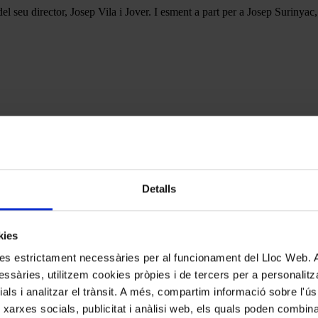
del seu director, Josep Vila i Jover. I esment a part per a Josep Surinyac
Detalls
kies
kies estrictament necessàries per al funcionament del Lloc Web.
ssàries, utilitzem cookies pròpies i de tercers per a personalitza
ials i analitzar el trànsit. A més, compartim informació sobre l'
 xarxes socials, publicitat i anàlisi web, els quals poden combin