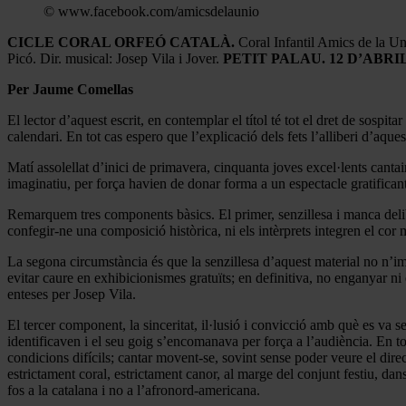
© www.facebook.com/amicsdelaunio
CICLE CORAL ORFEÓ CATALÀ.
Coral Infantil Amics de la Un
Picó. Dir. musical: Josep Vila i Jover.
PETIT PALAU. 12 D’ABRIL
Per Jaume Comellas
El lector d’aquest escrit, en contemplar el títol té tot el dret de sos
calendari. En tot cas espero que l’explicació dels fets l’alliberi d’aque
Matí assolellat d’inici de primavera, cinquanta joves excel·lents canta
imaginatiu, per força havien de donar forma a un espectacle gratificant, 
Remarquem tres components bàsics. El primer, senzillesa i manca delib
confegir-ne una composició històrica, ni els intèrprets integren el co
La segona circumstància és que la senzillesa d’aquest material no n’impe
evitar caure en exhibicionismes gratuïts; en definitiva, no enganyar ni
enteses per Josep Vila.
El tercer component, la sinceritat, il·lusió i convicció amb què es va
identificaven i el seu goig s’encomanava per força a l’audiència. En tot
condicions difícils; cantar movent-se, sovint sense poder veure el direc
estrictament coral, estrictament canor, al marge del conjunt festiu, da
fos a la catalana i no a l’afronord-americana.