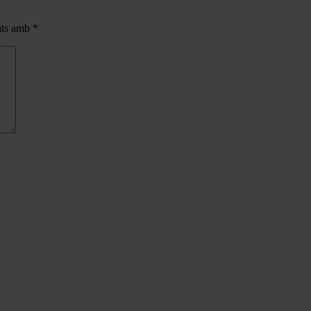
cats amb
*