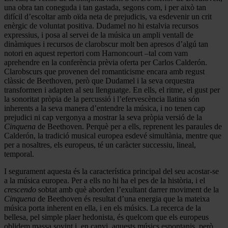
una obra tan coneguda i tan gastada, segons com, i per això tan
difícil d’escoltar amb oïda neta de prejudicis, va esdevenir un crit
enèrgic de voluntat positiva. Dudamel no hi estalvia recursos
expressius, i posa al servei de la música un ampli ventall de
dinàmiques i recursos de clarobscur molt ben apresos d’algú tan
notori en aquest repertori com Harnoncourt –tal com vam
aprehendre en la conferència prèvia oferta per Carlos Calderón.
Clarobscurs que provenen del romanticisme encara amb regust
clàssic de Beethoven, però que Dudamel i la seva orquestra
transformen i adapten al seu llenguatge. En ells, el ritme, el gust per
la sonoritat pròpia de la percussió i l’efervescència llatina són
inherents a la seva manera d’entendre la música, i no tenen cap
prejudici ni cap vergonya a mostrar la seva pròpia versió de la
Cinquena
de Beethoven. Perquè per a ells, reprenent les paraules de
Calderón, la tradició musical europea esdevé simultània, mentre que
per a nosaltres, els europeus, té un caràcter successiu, lineal,
temporal.
I segurament aquesta és la característica principal del seu acostar-se
a la música europea. Per a ells no hi ha el pes de la història, i el
crescendo
sobtat amb què aborden l’exultant darrer moviment de la
Cinquena
de Beethoven és resultat d’una energia que la mateixa
música porta inherent en ella, i en els músics. La recerca de la
bellesa, pel simple plaer hedonista, és quelcom que els europeus
oblidem massa sovint i, en canvi, aquests músics espontanis, però