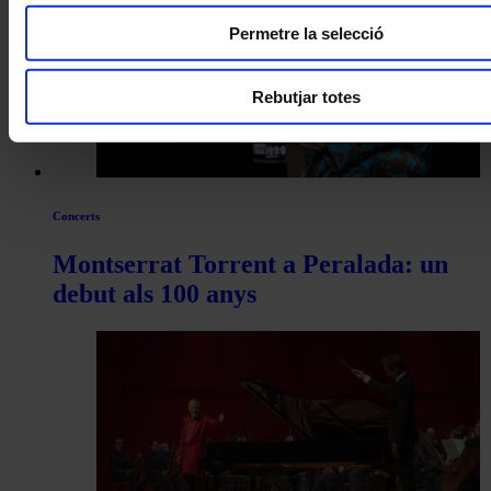
Permetre la selecció
Rebutjar totes
Concerts
Montserrat Torrent a Peralada: un
debut als 100 anys