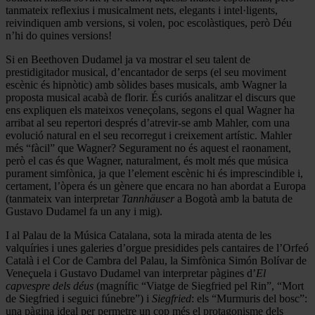
tanmateix reflexius i musicalment nets, elegants i intel·ligents,
reivindiquen amb versions, si volen, poc escolàstiques, però Déu
n’hi do quines versions!
Si en Beethoven Dudamel ja va mostrar el seu talent de
prestidigitador musical, d’encantador de serps (el seu moviment
escènic és hipnòtic) amb sòlides bases musicals, amb Wagner la
proposta musical acabà de florir. És curiós analitzar el discurs que
ens expliquen els mateixos veneçolans, segons el qual Wagner ha
arribat al seu repertori després d’atrevir-se amb Mahler, com una
evolució natural en el seu recorregut i creixement artístic. Mahler
més “fàcil” que Wagner? Segurament no és aquest el raonament,
però el cas és que Wagner, naturalment, és molt més que música
purament simfònica, ja que l’element escènic hi és imprescindible i,
certament, l’òpera és un gènere que encara no han abordat a Europa
(tanmateix van interpretar
Tannhäuser
a Bogotà amb la batuta de
Gustavo Dudamel fa un any i mig).
I al Palau de la Música Catalana, sota la mirada atenta de les
valquíries i unes galeries d’orgue presidides pels cantaires de l’Orfeó
Català i el Cor de Cambra del Palau, la Simfònica Simón Bolívar de
Veneçuela i Gustavo Dudamel van interpretar pàgines d’
El
capvespre dels déus
(magnífic “Viatge de Siegfried pel Rin”, “Mort
de Siegfried i seguici fúnebre”) i
Siegfried
: els “Murmuris del bosc”:
una pàgina ideal per permetre un cop més el protagonisme dels