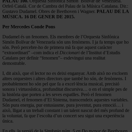
PALAU 100.
Orquesta Sinfónica Simón Bolívar de Venezuela.
Orfeó Català. Cor de Cambra del Palau de la Música Catalana. Dir.:
Gustavo Dudamel. Obres de Beethoven i Wagner.
PALAU DE LA
MÚSICA. 16 DE GENER DE 2015.
Per Mercedes Conde Pons
Dudamel és un fenomen. Els membres de l’Orquesta Sinfónica
Simón Bolívar de Venezuela són uns fenòmens. I ja fa temps que ho
són. Però percebre-ho de primera mà fa que aquest caràcter
“extraordinari” –com indica el
Diccionari
de l’Institut d’Estudis
Catalans per definir “fenomen”– esdevingui una realitat
demostrable.
I, dit això, que el lector no es deixi enganyar. Amb això no excloem
altres orquestres i altres directors que també ho són, de fenòmens. I
probablement ho són pel que fa a excel·lència musical, precisió
sonora i virtuosística, profunditat discursiva… o en el simple pes de
la història que porten a les seves espatlles. Però el fenomen
Dudamel, el fenomen d’El Sistema, transcendeix aquestes variables.
Són pura energia, pur entusiasme, pura joventut, pura emoció… i
això, lligat a un treball constant i un talent nascut del més profund de
la voluntat, fa que l’escolta d’un concert seu sigui una experiència
única.
En ells, la versió de la
Simfonia núm. 5 en Do menor
de Beethoven,