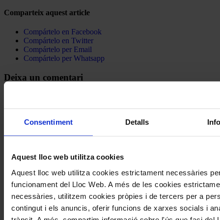
Comparteix aquest article
Compártelo en Facebook
Compártelo en Twitter
Compártelo per Email
Compártelo per Whatsapp
Deixa un comentari
L'adreça electrònica no es publicarà.
Els camps necessaris estan
marcats amb
*
Consentiment
Detalls
Inf
Comentari
*
Aquest lloc web utilitza cookies
Aquest lloc web utilitza cookies estrictament necessàries per
funcionament del Lloc Web. A més de les cookies estrictame
necessàries, utilitzem cookies pròpies i de tercers per a pers
Nom
*
contingut i els anuncis, oferir funcions de xarxes socials i ana
trànsit. A més, compartim informació sobre l'ús que faci del