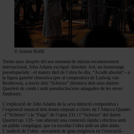
© Antoni Bofill
Trenta anys després del seu moment de màxim reconeixement
internacional, John Adams escrigué
Absolute Jest
, un homenatge
pseudoparòdic –el mateix títol de l’obra ho diu, “Acudit absolut”– a
la figura gairebé obsessiva (per al compositor) de Ludwig van
Beethoven, a través dels “Scherzo” (bromes) dels seus darrers
Quartets de corda
i amb pseudocitacions amagades de les seves
Simfonies.
L’explicació de John Adams de la seva intenció compositiva i
l’exposició musical dels temes emprats a càrrec de l’Attacca Quartet
–l’“Scherzo” i la “Fuga” de l’opus 131 i l’“Scherzo” del darrer
Quartet op. 135
– van afavorir una connexió ràpida i efectiva amb
un públic complagut, que va escoltar l’obra amb un altre ànim.
L’audició de l’obra –novament de gran exigència en l’execució–