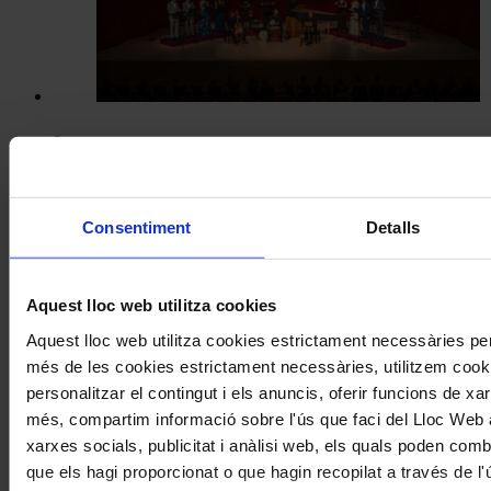
Actualitat
Concerts
Cantoría porta repertori nadalenc en
ple agost al Festival de Torroella
Consentiment
Detalls
Aquest lloc web utilitza cookies
Aquest lloc web utilitza cookies estrictament necessàries pe
més de les cookies estrictament necessàries, utilitzem cooki
personalitzar el contingut i els anuncis, oferir funcions de xarx
més, compartim informació sobre l'ús que faci del Lloc Web 
xarxes socials, publicitat i anàlisi web, els quals poden com
que els hagi proporcionat o que hagin recopilat a través de l'