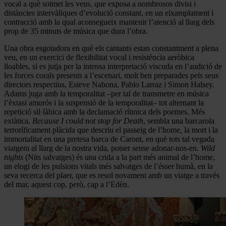
vocal a què sotmet les veus, que exposa a nombrosos divisi i
distàncies intervàliques d’evolució constant, en un eixamplament i
contracció amb la qual aconsegueix mantenir l’atenció al llarg dels
prop de 35 minuts de música que dura l’obra.
Una obra esgotadora en què els cantants estan constantment a plena
veu, en un exercici de flexibilitat vocal i resistència aeròbica
lloables, si es jutja per la intensa interpretació viscuda en l’audició de
les forces corals presents a l’escenari, molt ben preparades pels seus
directors respectius, Esteve Nabona, Pablo Larraz i Simon Halsey.
Adams juga amb la temporalitat –per tal de transmetre en música
l’èxtasi amorós i la suspensió de la temporalitat– tot alternant la
repetició sil·làbica amb la declamació rítmica dels poemes. Més
extàtica,
Because I could not stop for Death
, sembla una barcarola
terroríficament plàcida que descriu el passeig de l’home, la mort i la
immortalitat en una pretesa barca de Caront, en què tots tal vegada
viatgem al llarg de la nostra vida, potser sense adonar-nos-en.
Wild
nights
(Nits salvatges) és una crida a la part més animal de l’home,
un elogi de les pulsions vitals més salvatges de l’ésser humà, en la
seva recerca del plaer, que es resol novament amb un viatge a través
del mar, aquest cop, però, cap a l’Edèn.