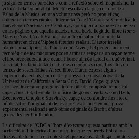
ja sigui en termes paròdics o com a reflexió sobre el maquinisme, la
velocitat i la temporalitat. Mentre escoltava la peça en directe al
Palau de la Música, en una voluntariosa però no prou eficaç –
sobretot en termes rítmics– interpretació de l’Orquestra Simfònica de
Barcelona i Nacional de Catalunya, qui signa no podia evitar pensar
en les pàgines que aquella mateixa tarda havia llegit del llibre
Homo
Deus
de Yuval Noah Harari, una reflexió sobre el futur de la
humanitat en clau d’hipòtesi futurista-realista. L’autor israelià
planteja una hipòtesi de futur en què l’avenç i el perfeccionament
tecnològic de les màquines poden arribar a relegar a un segon terme
el lloc preponderant que ocupa l’home al món actual en què vivim i,
fins i tot, fer-lo inútil tant en termes econòmics com, fins i tot, en
termes de sostenibilitat. Al seu llibre, Harari exposa alguns
experiments recents, com el del professor de musicologia de la
Universitat de Califòrnia a Santa Cruz, David Cope, que va
aconseguir crear un programa informàtic de composició musical
capaç, fins i tot, d’emular la música de grans creadors, com Bach,
Beethoven, Chopin o Stravinsky, capaç de confondre fins i tot el
públic sobre l’originalitat de les obres escoltades en una prova
experimental realitzada amb obres originals de Bach i d’altres
generades per l’ordinador.
La dificultat de l’OBC a l’hora d’executar aquesta partitura amb la
perfecció mil·limètrica d’una màquina que requereix l’obra, no
deixava de tenir –en el context del que acabava de llegir– un deix de