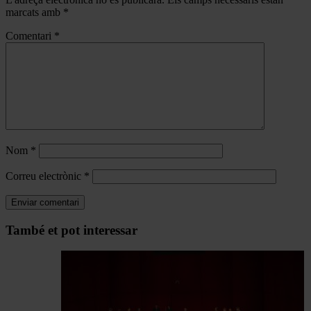
marcats amb
*
Comentari
*
Nom
*
Correu electrònic
*
Navegar
També et pot interessar
per
les
articles
de