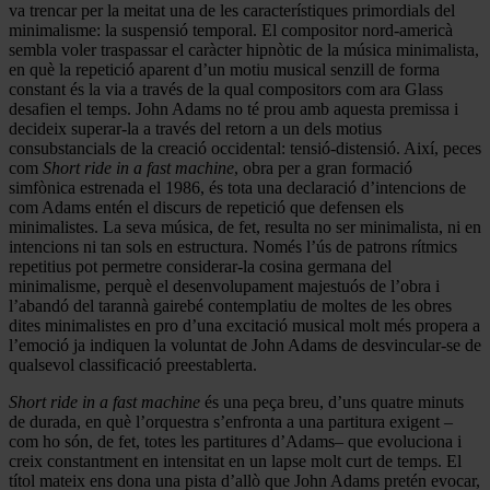
va trencar per la meitat una de les característiques primordials del
minimalisme: la suspensió temporal. El compositor nord-americà
sembla voler traspassar el caràcter hipnòtic de la música minimalista,
en què la repetició aparent d’un motiu musical senzill de forma
constant és la via a través de la qual compositors com ara Glass
desafien el temps. John Adams no té prou amb aquesta premissa i
decideix superar-la a través del retorn a un dels motius
consubstancials de la creació occidental: tensió-distensió. Així, peces
com
Short ride in a fast machine
, obra per a gran formació
simfònica estrenada el 1986, és tota una declaració d’intencions de
com Adams entén el discurs de repetició que defensen els
minimalistes. La seva música, de fet, resulta no ser minimalista, ni en
intencions ni tan sols en estructura. Només l’ús de patrons rítmics
repetitius pot permetre considerar-la cosina germana del
minimalisme, perquè el desenvolupament majestuós de l’obra i
l’abandó del tarannà gairebé contemplatiu de moltes de les obres
dites minimalistes en pro d’una excitació musical molt més propera a
l’emoció ja indiquen la voluntat de John Adams de desvincular-se de
qualsevol classificació preestablerta.
Short ride in a fast machine
és una peça breu, d’uns quatre minuts
de durada, en què l’orquestra s’enfronta a una partitura exigent –
com ho són, de fet, totes les partitures d’Adams– que evoluciona i
creix constantment en intensitat en un lapse molt curt de temps. El
títol mateix ens dona una pista d’allò que John Adams pretén evocar,