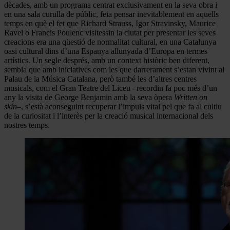
dècades, amb un programa centrat exclusivament en la seva obra i
en una sala curulla de públic, feia pensar inevitablement en aquells
temps en què el fet que Richard Strauss, Igor Stravinsky, Maurice
Ravel o Francis Poulenc visitessin la ciutat per presentar les seves
creacions era una qüestió de normalitat cultural, en una Catalunya
oasi cultural dins d’una Espanya allunyada d’Europa en termes
artístics. Un segle després, amb un context històric ben diferent,
sembla que amb iniciatives com les que darrerament s’estan vivint al
Palau de la Música Catalana, però també les d’altres centres
musicals, com el Gran Teatre del Liceu –recordin fa poc més d’un
any la visita de George Benjamin amb la seva òpera
Written on
skin
–, s’està aconseguint recuperar l’impuls vital pel que fa al cultiu
de la curiositat i l’interès per la creació musical internacional dels
nostres temps.