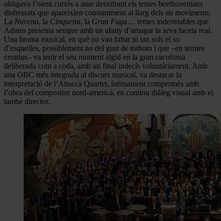
obligava l’oient curiós a anar desxifrant els temes beethovenians
disfressats que apareixien constantment al llarg dels sis moviments.
La
Novena
, la
Cinquena
, la
Gran Fuga
… temes indestriables que
Adams presenta sempre amb un afany d’amagar la seva faceta real.
Una broma musical, en què no van faltar ni tan sols el so
d’esquelles, possiblement no del gust de tothom i que –en termes
creatius– va tenir el seu moment àlgid en la gran cacofonia
deliberada com a coda, amb un final indecís voluntàriament. Amb
una OBC més integrada al discurs musical, va destacar la
interpretació de l’Attacca Quartet, íntimament compromès amb
l’obra del compositor nord-americà, en continu diàleg visual amb el
també director.