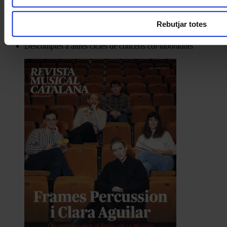
I gaudeix a més dels següents descomptes:
Rebutjar totes
20% als concerts del Palau de la Música Catalana
Descomptes a altres cicles de concerts col·laboradors