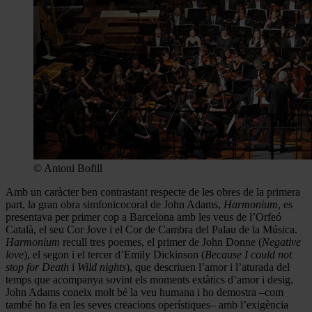
© Antoni Bofill
Amb un caràcter ben contrastant respecte de les obres de la primera
part, la gran obra simfonicocoral de John Adams,
Harmonium
, es
presentava per primer cop a Barcelona amb les veus de l’Orfeó
Català, el seu Cor Jove i el Cor de Cambra del Palau de la Música.
Harmonium
recull tres poemes, el primer de John Donne (
Negative
love
), el segon i el tercer d’Emily Dickinson (
Because I could not
stop for Death
i
Wild nights
), que descriuen l’amor i l’aturada del
temps que acompanya sovint els moments extàtics d’amor i desig.
John Adams coneix molt bé la veu humana i ho demostra –com
també ho fa en les seves creacions operístiques– amb l’exigència