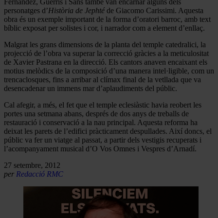
Fernàndez, Guerris i Sans també van encarnar alguns dels
personatges d’
Història de Jephté
de Giacomo Carissimi. Aquesta
obra és un exemple important de la forma d’oratori barroc, amb text
bíblic exposat per solistes i cor, i narrador com a element d’enllaç.
Malgrat les grans dimensions de la planta del temple catedralici, la
projecció de l’obra va superar la correcció gràcies a la meticulositat
de Xavier Pastrana en la direcció. Els cantors anaven encaixant els
motius melòdics de la composició d’una manera intel·ligible, com un
trencaclosques, fins a arribar al clímax final de la vetllada que va
desencadenar un immens mar d’aplaudiments del públic.
Cal afegir, a més, el fet que el temple eclesiàstic havia reobert les
portes una setmana abans, després de dos anys de treballs de
restauració i conservació a la nau principal. Aquesta reforma ha
deixat les parets de l’edifici pràcticament despullades. Així doncs, el
públic va fer un viatge al passat, a partir dels vestigis recuperats i
l’acompanyament musical d’O Vos Omnes i Vespres d’Arnadí.
27 setembre, 2012
per
Redacció RMC