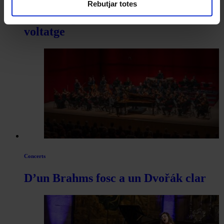
Rebutjar totes
Una inauguració simfònica d’alt
voltatge
Concerts
D’un Brahms fosc a un Dvořák clar