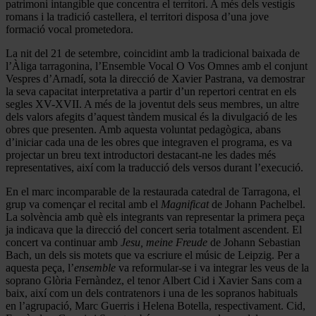
patrimoni intangible que concentra el territori. A més dels vestigis
romans i la tradició castellera, el territori disposa d’una jove
formació vocal prometedora.
La nit del 21 de setembre, coincidint amb la tradicional baixada de
l’Àliga tarragonina, l’Ensemble Vocal O Vos Omnes amb el conjunt
Vespres d’Arnadí, sota la direcció de Xavier Pastrana, va demostrar
la seva capacitat interpretativa a partir d’un repertori centrat en els
segles XV-XVII. A més de la joventut dels seus membres, un altre
dels valors afegits d’aquest tàndem musical és la divulgació de les
obres que presenten. Amb aquesta voluntat pedagògica, abans
d’iniciar cada una de les obres que integraven el programa, es va
projectar un breu text introductori destacant-ne les dades més
representatives, així com la traducció dels versos durant l’execució.
En el marc incomparable de la restaurada catedral de Tarragona, el
grup va començar el recital amb el
Magnificat
de Johann Pachelbel.
La solvència amb què els integrants van representar la primera peça
ja indicava que la direcció del concert seria totalment ascendent. El
concert va continuar amb
Jesu, meine Freude
de Johann Sebastian
Bach, un dels sis motets que va escriure el músic de Leipzig. Per a
aquesta peça, l’
ensemble
va reformular-se i va integrar les veus de la
soprano Glòria Fernàndez, el tenor Albert Cid i Xavier Sans com a
baix, així com un dels contratenors i una de les sopranos habituals
en l’agrupació, Marc Guerris i Helena Botella, respectivament. Cid,