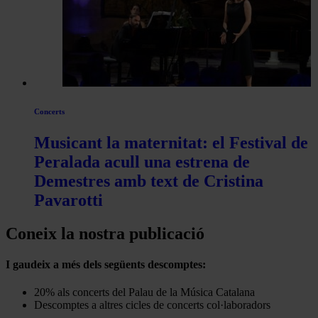
Concerts
Musicant la maternitat: el Festival de
Peralada acull una estrena de
Demestres amb text de Cristina
Pavarotti
Coneix la nostra publicació
I gaudeix a més dels següents descomptes:
20% als concerts del Palau de la Música Catalana
Descomptes a altres cicles de concerts col·laboradors