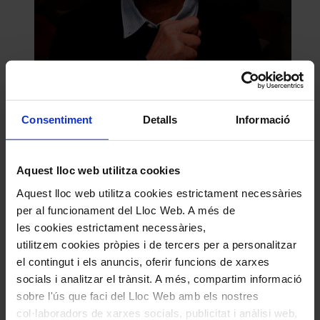
Comparteix aquest article
Consentiment
Detalls
Informació
Compártelo en Facebook
Compártelo en Twitter
Compártelo per Email
Compártelo per Whatsapp
Aquest lloc web utilitza cookies
Aquest lloc web utilitza cookies estrictament necessàries
Deixa un comentari
per al funcionament del Lloc Web. A més de
L'adreça electrònica no es publicarà.
Els camps necessaris estan
les cookies estrictament necessàries,
marcats amb
*
utilitzem cookies pròpies i de tercers per a personalitzar
Comentari
*
el contingut i els anuncis, oferir funcions de xarxes
socials i analitzar el trànsit. A més, compartim informació
sobre l'ús que faci del Lloc Web amb els nostres
col·laboradors de xarxes socials, publicitat i anàlisi web,