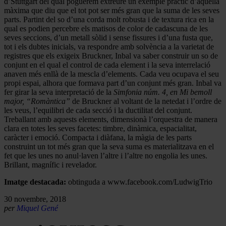
d’Stuttgart del qual poguérem extreure un exemple pràctic d’aquella
màxima que diu que el tot pot ser més gran que la suma de les seves
parts. Partint del so d’una corda molt robusta i de textura rica en la
qual es podien percebre els matisos de color de cadascuna de les
seves seccions, d’un metall sòlid i sense fissures i d’una fusta que,
tot i els dubtes inicials, va respondre amb solvència a la varietat de
registres que els exigeix Bruckner, Inbal va saber construir un so de
conjunt en el qual el control de cada element i la seva interrelació
anaven més enllà de la mescla d’elements. Cada veu ocupava el seu
propi espai, alhora que formava part d’un conjunt més gran. Inbal va
fer girar la seva interpretació de la
Simfonia núm. 4, en Mi bemoll
major, “Romàntica”
de Bruckner al voltant de la netedat i l’ordre de
les veus, l’equilibri de cada secció i la ductilitat del conjunt.
Treballant amb aquests elements, dimensionà l’orquestra de manera
clara en totes les seves facetes: timbre, dinàmica, espacialitat,
caràcter i emoció. Compacta i diàfana, la màgia de les parts
construint un tot més gran que la seva suma es materialitzava en el
fet que les unes no anul·laven l’altre i l’altre no engolia les unes.
Brillant, magnífic i revelador.
Imatge destacada:
obtinguda a www.facebook.com/LudwigTrio
30 novembre, 2018
per
Miquel Gené