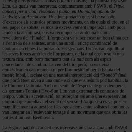
Ludwig dels germans Tomàs (Quartet Casals) i la pianista Hyo-Sun
Lim, els quals van interpretar, conjuntament amb l’SWR, el
Triple
concert per a violí, violoncel i piano, en Do major, op. 56
de
Ludwig van Beethoven. Una interpretació que, si bé va patir
d’excessos als seus dos primers moviments, en els quals el trio, en el
seu paper de solista, es mostrà excessivament impetuós i amb poca
tendència al contrast, ens va recompensar amb una lectura
reveladora del “Finale”. L’orquestra va saber crear un bon clima per
a l’entrada dels solistes, amb una subtil i eficaç combinació de
contraris en el pes i la pulsació. Els germans Tomàs van equilibrar
les seves forces amb les de l’orquestra, de la qual cosa resultà una
textura rica, amb bons moments tant als
tutti
com als espais
concertants i de cambra. La veu del trio, però, no es deixà
domesticar en cap moment ni per l’orquestra ni per la batuta del
mestre Inbal, i esclatà en una teatral interpretació del “Rondó” final,
que portà Beethoven a una dimensió que ens resulta poc habitual, la
de l’humor i la ironia. Amb un sentit de l’espectacle gens temperat,
els germans Tomàs i Hyo-Sun Lim van extremar els contrastos de
tempo, volum i accentuació, tot reforçant-los amb una expressivitat
corporal que ampliava el sentit del seu so. L’orquestra es va prestar
magníficament a aquest joc i les oposicions entre solistes i conjunt es
van integrar en l’esdevenir ferotge d’un moviment que ens obria les
portes d’un nou Beethoven.
La segona part del concert ens reservava un cara a cara amb l’SWR