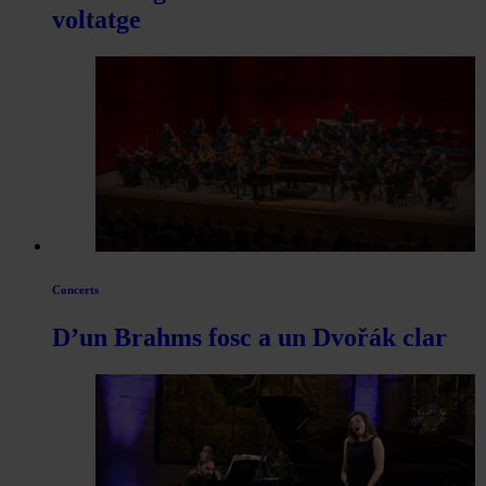
voltatge
Concerts
D’un Brahms fosc a un Dvořák clar