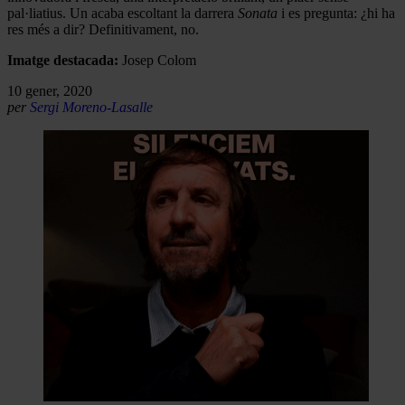
pal·liatius. Un acaba escoltant la darrera
Sonata
i es pregunta: ¿hi ha
res més a dir? Definitivament, no.
Imatge destacada:
Josep Colom
10 gener, 2020
per
Sergi Moreno-Lasalle