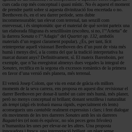
curs cada cop més conceptual i quasi místic. No és aquest el moment
de prendre partit sobre si aquesta divinització fou encertada o no.
Beethoven és, en el seu darrer període, sens dubte
incommensurable; tan elevat com terrenal, tan senzill com
enrevessat, i és simptomàtic que el material de què sovint parteix una
tan elaborada filigrana és senzillíssim (escolteu, si no, l’“Arietta” de
la darrera
Sonata
o l’“Adagio” del
Quartet op. 132,
ambdós
materials d’un regust clarament popular). ¿És, per tant, lícit
reinterpretar aquell visionari Beethoven des d’un punt de vista més
humà i menys diví, a la contra del que la tradició interpretativa ha
marcat durant anys? Definitivament, sí. El mateix Barenboim, per
exemple, que n’ha enregistrat almenys dues vegades la integral de
Sonates,
rectifica en la segona els excessos romàntics de la primera
en favor d’una versió més planera, més terrenal.
El veterà Josep Colom, que viu en estat de gràcia els millors
moments de la seva carrera, ens proposa en aquest disc revisionar el
darrer Beethoven per donar-li també un caire més humà, més planer,
però no menys conceptual ni brillant; donant senzillesa i naturalitat
als
tempi
(algú els trobarà massa ràpids, especialment els lents)
aconsegueix uns
cantabile
realment expressius i clars; i fent dialogar
els moviments de les tres darreres
Sonates
amb les sis darreres
Bagatel·les
(el nom és equívoc, no són peces gens frívoles)
n’humanitza les unes per elevar-ne les altres. Una proposta
innovadora i fresca, una interpretació brillant, un plaer sense