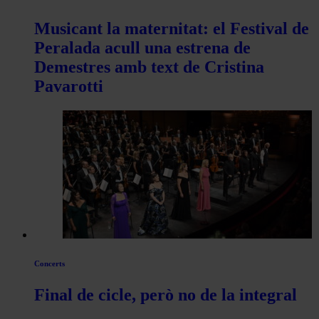
Musicant la maternitat: el Festival de
Peralada acull una estrena de
Demestres amb text de Cristina
Pavarotti
Concerts
Final de cicle, però no de la integral