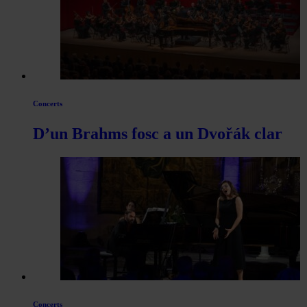
de
Actualitat
Concerts
D’un Brahms fosc a un Dvořák clar
Concerts