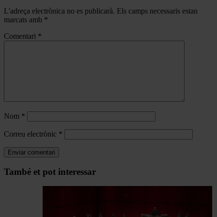
L'adreça electrònica no es publicarà.
Els camps necessaris estan
marcats amb
*
Comentari
*
Nom
*
Correu electrònic
*
Navegar
També et pot interessar
per
les
articles