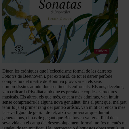
Diuen les cròniques que l’eclecticisme formal de les darreres
Sonates
de Beethoven i, per extensió, de tot el darrer període
compositiu del mestre de Bonn va provocar en els seus
nombrosíssims admiradors sentiments enfrontats. Els uns, decebuts,
van criticar la frivolitat amb què es prenia de cop les estructures
musicals. Els altres, els que més, encara més admirats, van intuir
sense comprendre-la alguna nova genialitat, fins al punt que, malgrat
tenir-lo ja al primer rang del panteó artístic, van mitificar encara més
la seva figura de geni. I de fet, això va provocar que durant
generacions, el pas de gegant que Beethoven va fer al final de la
seva vida en el camp del desenvolupament formal, no fos ni entès ni
igualat, de tan mitificat, i la interpretació d’aquestes obres seguís un