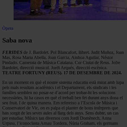
Òpera
Saba nova
FERIDES
de J. Bardolet. Pol Blancafort, llibret. Judit Muñoz, Joan
Mas, Rosa Maria Abella, Joan Garcia, Ainhoa Aguilar, Néstor
Pindado. Camerata de Música Catalana. Cor Ciutat de Reus. Jofre
Bardolet, direcció musical. Jordi Arqués, direcció escènica.
TEATRE FORTUNY (REUS). 17 DE DESEMBRE DE
2024.
En un moment en què el nostre sistema educatiu està mirat amb lupa
pels mals resultats acadèmics i el Departament, els sindicats i les
famílies semblen no posar-se d’acord per trobar-hi les solucions
necessàries, hi ha casos en què el treball ben fet durant anys dona el
seu fruit. I de quina manera. Em refereixo a l’Escola de Música i
Conservatori de Vic, on es palpa el planter de bons intèrprets que
han sorgit de les seves aules al llarg dels anys. Sens dubte, un cas
per estudiar. Músics tan diversos com Jordi Domènech, Anna
Urpina, l’iconoclasta Arnau Tordera, Núria Graham, els germans