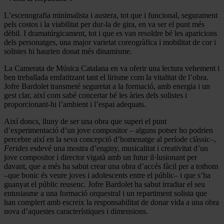
L’escenografia minimalista i austera, tot que i funcional, segurament
pels costos i la viabilitat per dur-la de gira, en va ser el punt més
dèbil. I dramatúrgicament, tot i que es van resoldre bé les aparicions
dels personatges, una major varietat coreogràfica i mobilitat de cor i
solistes hi haurien donat més dinamisme.
La Camerata de Música Catalana en va oferir una lectura vehement i
ben treballada emfatitzant tant el lirisme com la vitalitat de l’obra.
Jofre Bardolet transmeté seguretat a la formació, amb energia i un
gest clar, així com sabé concertar bé les àries dels solistes i
proporcionant-hi l’ambient i l’espai adequats.
Així doncs, lluny de ser una obra que superi el punt
d’experimentació d’un jove compositor – alguns potser ho podrien
percebre així en la seva concepció d’homenatge al període clàssic–,
Ferides
esdevé una mostra d’enginy, musicalitat i creativitat d’un
jove compositor i director vigatà amb un futur il·lusionant per
davant, que a més ha sabut crear una obra d’accés fàcil per a tothom
–que bonic és veure joves i adolescents entre el públic– i que s’ha
guanyat el públic reusenc. Jofre Bardolet ha sabut irradiar el seu
entusiasme a una formació orquestral i un repartiment solista que
han complert amb escreix la responsabilitat de donar vida a una obra
nova d’aquestes característiques i dimensions.