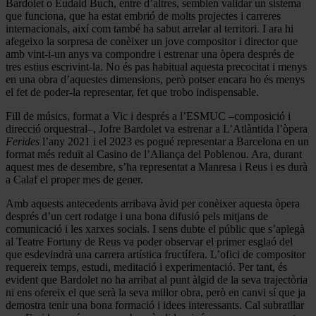
Bardolet o Eudald Buch, entre d’altres, semblen validar un sistema
que funciona, que ha estat embrió de molts projectes i carreres
internacionals, així com també ha sabut arrelar al territori. I ara hi
afegeixo la sorpresa de conèixer un jove compositor i director que
amb vint-i-un anys va compondre i estrenar una òpera després de
tres estius escrivint-la. No és pas habitual aquesta precocitat i menys
en una obra d’aquestes dimensions, però potser encara ho és menys
el fet de poder-la representar, fet que trobo indispensable.
Fill de músics, format a Vic i després a l’ESMUC –composició i
direcció orquestral–, Jofre Bardolet va estrenar a L’Atlàntida l’òpera
Ferides
l’any 2021 i el 2023 es pogué representar a Barcelona en un
format més reduït al Casino de l’Aliança del Poblenou. Ara, durant
aquest mes de desembre, s’ha representat a Manresa i Reus i es durà
a Calaf el proper mes de gener.
Amb aquests antecedents arribava àvid per conèixer aquesta òpera
després d’un cert rodatge i una bona difusió pels mitjans de
comunicació i les xarxes socials. I sens dubte el públic que s’aplegà
al Teatre Fortuny de Reus va poder observar el primer esglaó del
que esdevindrà una carrera artística fructífera. L’ofici de compositor
requereix temps, estudi, meditació i experimentació. Per tant, és
evident que Bardolet no ha arribat al punt àlgid de la seva trajectòria
ni ens ofereix el que serà la seva millor obra, però en canvi sí que ja
demostra tenir una bona formació i idees interessants. Cal subratllar