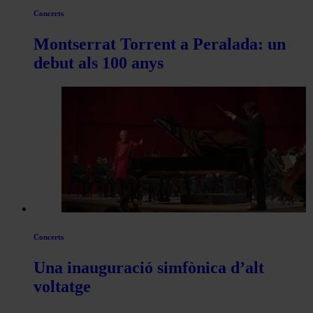
Concerts
Montserrat Torrent a Peralada: un
debut als 100 anys
Concerts
Una inauguració simfònica d’alt
voltatge