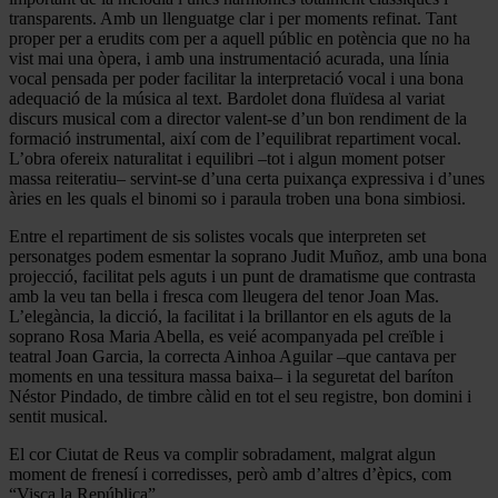
transparents. Amb un llenguatge clar i per moments refinat. Tant
proper per a erudits com per a aquell públic en potència que no ha
vist mai una òpera, i amb una instrumentació acurada, una línia
vocal pensada per poder facilitar la interpretació vocal i una bona
adequació de la música al text. Bardolet dona fluïdesa al variat
discurs musical com a director valent-se d’un bon rendiment de la
formació instrumental, així com de l’equilibrat repartiment vocal.
L’obra ofereix naturalitat i equilibri –tot i algun moment potser
massa reiteratiu– servint-se d’una certa puixança expressiva i d’unes
àries en les quals el binomi so i paraula troben una bona simbiosi.
Entre el repartiment de sis solistes vocals que interpreten set
personatges podem esmentar la soprano Judit Muñoz, amb una bona
projecció, facilitat pels aguts i un punt de dramatisme que contrasta
amb la veu tan bella i fresca com lleugera del tenor Joan Mas.
L’elegància, la dicció, la facilitat i la brillantor en els aguts de la
soprano Rosa Maria Abella, es veié acompanyada pel creïble i
teatral Joan Garcia, la correcta Ainhoa Aguilar –que cantava per
moments en una tessitura massa baixa– i la seguretat del baríton
Néstor Pindado, de timbre càlid en tot el seu registre, bon domini i
sentit musical.
El cor Ciutat de Reus va complir sobradament, malgrat algun
moment de frenesí i corredisses, però amb d’altres d’èpics, com
“Visca la República”.