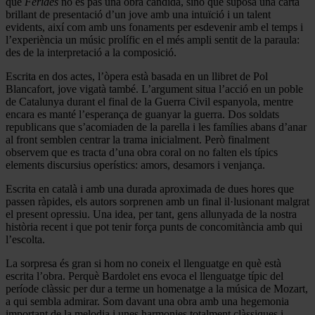
que
Ferides
no és pas una obra càndida, sinó que suposa una carta
brillant de presentació d’un jove amb una intuïció i un talent
evidents, així com amb uns fonaments per esdevenir amb el temps i
l’experiència un músic prolífic en el més ampli sentit de la paraula:
des de la interpretació a la composició.
Escrita en dos actes, l’òpera està basada en un llibret de Pol
Blancafort, jove vigatà també. L’argument situa l’acció en un poble
de Catalunya durant el final de la Guerra Civil espanyola, mentre
encara es manté l’esperança de guanyar la guerra. Dos soldats
republicans que s’acomiaden de la parella i les famílies abans d’anar
al front semblen centrar la trama inicialment. Però finalment
observem que es tracta d’una obra coral on no falten els típics
elements discursius operístics: amors, desamors i venjança.
Escrita en català i amb una durada aproximada de dues hores que
passen ràpides, els autors sorprenen amb un final il·lusionant malgrat
el present opressiu. Una idea, per tant, gens allunyada de la nostra
història recent i que pot tenir força punts de concomitància amb qui
l’escolta.
La sorpresa és gran si hom no coneix el llenguatge en què està
escrita l’obra. Perquè Bardolet ens evoca el llenguatge típic del
període clàssic per dur a terme un homenatge a la música de Mozart,
a qui sembla admirar. Som davant una obra amb una hegemonia
important de la melodia i unes harmonies totalment clàssiques i