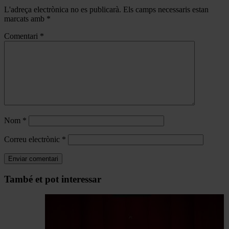
L'adreça electrònica no es publicarà.
Els camps necessaris estan
marcats amb
*
Comentari
*
Nom
*
Correu electrònic
*
Navegar
També et pot interessar
per
les
articles