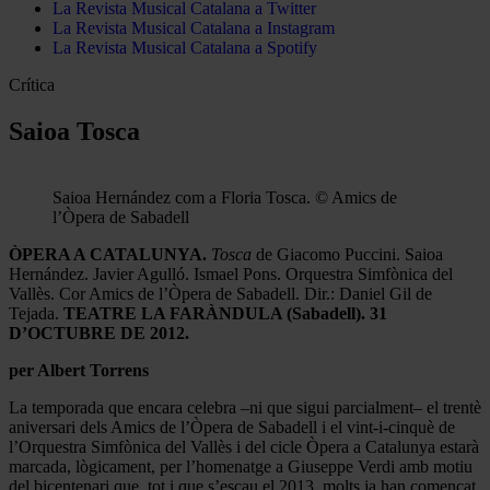
La Revista Musical Catalana a Twitter
La Revista Musical Catalana a Instagram
La Revista Musical Catalana a Spotify
Crítica
Saioa Tosca
Saioa Hernández com a Floria Tosca. © Amics de
l’Òpera de Sabadell
ÒPERA A CATALUNYA.
Tosca
de Giacomo Puccini. Saioa
Hernández. Javier Agulló. Ismael Pons. Orquestra Simfònica del
Vallès. Cor Amics de l’Òpera de Sabadell. Dir.: Daniel Gil de
Tejada.
TEATRE LA FARÀNDULA (Sabadell). 31
D’OCTUBRE DE 2012.
per Albert Torrens
La temporada que encara celebra –ni que sigui parcialment– el trentè
aniversari dels Amics de l’Òpera de Sabadell i el vint-i-cinquè de
l’Orquestra Simfònica del Vallès i del cicle Òpera a Catalunya estarà
marcada, lògicament, per l’homenatge a Giuseppe Verdi amb motiu
del bicentenari que, tot i que s’escau el 2013, molts ja han començat