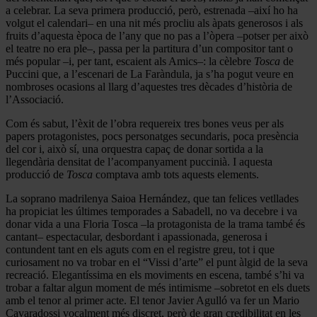
a celebrar. La seva primera producció, però, estrenada –així ho ha
volgut el calendari– en una nit més procliu als àpats generosos i als
fruits d’aquesta època de l’any que no pas a l’òpera –potser per això
el teatre no era ple–, passa per la partitura d’un compositor tant o
més popular –i, per tant, escaient als Amics–: la cèlebre
Tosca
de
Puccini que, a l’escenari de La Faràndula, ja s’ha pogut veure en
nombroses ocasions al llarg d’aquestes tres dècades d’història de
l’Associació.
Com és sabut, l’èxit de l’obra requereix tres bones veus per als
papers protagonistes, pocs personatges secundaris, poca presència
del cor i, això sí, una orquestra capaç de donar sortida a la
llegendària densitat de l’acompanyament puccinià. I aquesta
producció de
Tosca
comptava amb tots aquests elements.
La soprano madrilenya Saioa Hernández, que tan felices vetllades
ha propiciat les últimes temporades a Sabadell, no va decebre i va
donar vida a una Floria Tosca –la protagonista de la trama també és
cantant– espectacular, desbordant i apassionada, generosa i
contundent tant en els aguts com en el registre greu, tot i que
curiosament no va trobar en el “Vissi d’arte” el punt àlgid de la seva
recreació. Elegantíssima en els moviments en escena, també s’hi va
trobar a faltar algun moment de més intimisme –sobretot en els duets
amb el tenor al primer acte. El tenor Javier Agulló va fer un Mario
Cavaradossi vocalment més discret, però de gran credibilitat en les