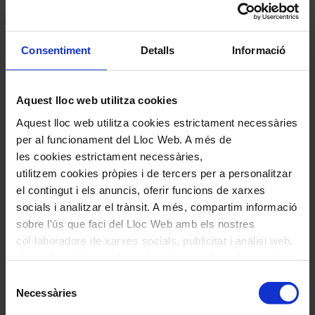
Compártelo en Facebook
Compártelo en Twitter
Compártelo per Email
Compártelo per Whatsapp
Consentiment
Detalls
Informació
Deixa un comentari
Aquest lloc web utilitza cookies
L'adreça electrònica no es publicarà.
Els camps necessaris estan
marcats amb
*
Aquest lloc web utilitza cookies estrictament necessàries
per al funcionament del Lloc Web. A més de
Comentari
*
les cookies estrictament necessàries,
utilitzem cookies pròpies i de tercers per a personalitzar
el contingut i els anuncis, oferir funcions de xarxes
socials i analitzar el trànsit. A més, compartim informació
sobre l'ús que faci del Lloc Web amb els nostres
col·laboradors de xarxes socials, publicitat i anàlisi web,
Nom
*
els quals poden combinar-la amb una altra informació
que els hagi proporcionat o que hagin recopilat a través
Selecció
Correu electrònic
*
de l'ús que hagi fet dels seus serveis. En el quadre
Necessàries
de
inferior pot “Permetre totes les cookies” o seleccionar el
consentiment