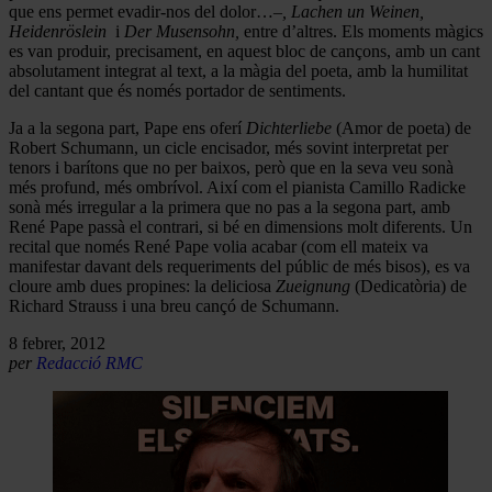
que ens permet evadir-nos del dolor…–
, Lachen un Weinen,
Heidenröslein
i
Der Musensohn,
entre d’altres. Els moments màgics
es van produir, precisament, en aquest bloc de cançons, amb un cant
absolutament integrat al text, a la màgia del poeta, amb la humilitat
del cantant que és només portador de sentiments.
Ja a la segona part, Pape ens oferí
Dichterliebe
(Amor de poeta) de
Robert Schumann, un cicle encisador, més sovint interpretat per
tenors i barítons que no per baixos, però que en la seva veu sonà
més profund, més ombrívol. Així com el pianista Camillo Radicke
sonà més irregular a la primera que no pas a la segona part, amb
René Pape passà el contrari, si bé en dimensions molt diferents. Un
recital que només René Pape volia acabar (com ell mateix va
manifestar davant dels requeriments del públic de més bisos), es va
cloure amb dues propines: la deliciosa
Zueignung
(Dedicatòria) de
Richard Strauss i una breu cançó de Schumann.
8 febrer, 2012
per
Redacció RMC