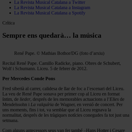
La Revista Musical Catalana a Twitter
La Revista Musical Catalana a Instagram
La Revista Musical Catalana a Spotify
Crítica
Sempre ens quedarà… la música
René Pape. © Mathias Bothor/DG (foto d’arxiu)
Recital René Pape. Camillo Radicke, piano. Obres de Schubert,
Wolf i Schumann. Liceu. 5 de febrer de 2012.
Per Mercedes Conde Pons
Fred siberià al carrer, calidesa de llar de foc a l’escenari del Liceu.
La veu de René Pape sonava per primer cop al Liceu en format
íntim, de
lieder
, després de les memorables actuacions a l’
Elies
de
Mendelssohn i
La valquíria
de Wagner, en versió de concert. Per
uns moments, fins i tot, va semblar que al Liceu regnava la
normalitat, després de les tràgiques notícies conegudes fa tot just una
setmana.
Com alguns antecessors seus van fer també –Hans Hotter i Cesare