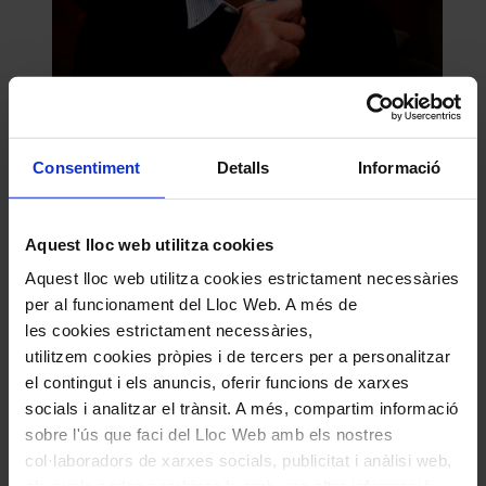
Comparteix aquest article
Compártelo en Facebook
Consentiment
Detalls
Informació
Compártelo en Twitter
Compártelo per Email
Compártelo per Whatsapp
Aquest lloc web utilitza cookies
Deixa un comentari
Aquest lloc web utilitza cookies estrictament necessàries
per al funcionament del Lloc Web. A més de
L'adreça electrònica no es publicarà.
Els camps necessaris estan
marcats amb
*
les cookies estrictament necessàries,
utilitzem cookies pròpies i de tercers per a personalitzar
Comentari
*
el contingut i els anuncis, oferir funcions de xarxes
socials i analitzar el trànsit. A més, compartim informació
sobre l'ús que faci del Lloc Web amb els nostres
col·laboradors de xarxes socials, publicitat i anàlisi web,