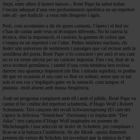
Siepi, entre altres il·lustres baixos–, René Pape ha sabut trobar
l’encaix adequat d’una veu profundament operística en un repertori
més afí –per tradició– a veus més lleugeres i àgils.
Però, com acostumen a dir els grans cantants, l’òpera i el lied no
s’han de cantar amb veus ni tècniques diferents. No hi canvia la
tècnica, sinó la impostació, el caràcter, la gamma de colors que
s’empra en un repertori i en l’altre. Petites històries nuclears, els
lieder
són universos de sentiments i paisatges que cal recrear amb la
senzillesa del poeta. René Pape n’és conscient i per això el seu cant
no es va veure afectat per un caràcter impostat. Fins i tot, fruit de la
seva rectitud germànica, i també d’una certa timidesa ben reclosa
darrere una aparença imponent (de físic i mirada superba), es podria
dir que en ocasions el seu cant va fluir en solitari, sense que ni tan
sols el seu cos s’impliqués gaire en la narració, com tampoc el
pianista –molt absent amb massa freqüència.
Amb un programa complaent amb ell i amb el públic, René Pape va
cantar el bo i millor del repertori schubertià, d’Hugo Wolf i Robert
Schumann. Tres cançons del recull
Schwanengesang
(El cant del
cigne): la deliciosa “Ständchen” (Serenata) i la implacable “Der
Atlas”; tres cançons d’Hugo Wolf inspirades en poemes de
Michelangelo i una selecció de
lieder
de Schubert, per complaure i
ficar-se a la butxaca l’audiència:
An die Musik
–quina dimensió
prenien els versos de Schober, tot recordant que la música és l’art