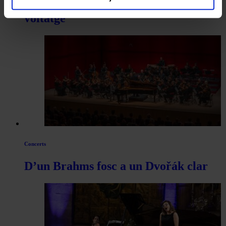
Una inauguració simfònica d’alt
voltatge
Concerts
D’un Brahms fosc a un Dvořák clar