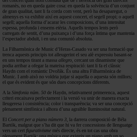
del concert quan hom constatà que de l’herència del gran director
romanès, no en queda gaire cosa: en queda la solvència d’un conjunt
de gran qualitat, tant li fa corda com vent, però ha desaparegut, o
almenys es va exhibir així en aquest concert, el segell propi; o aquell
segell; aquella forma d’acarar les composicions, d’una intensitat
espessa, profunda i ensems etèria. Aquells tempos lents però
carregats de sentit, d’una puixança i d’una força íntima que mantenia
l’espectador abduït, i en una comunió absoluta.
La Filharmònica de Munic d’Heras-Casado va ser una formació que
trenca aquests principis tot alleugerint el seu alè expressiu basant-se
en uns tempos tirant a massa
allegro,
cercant un dinamisme que
podia arribar a ofegar la mateixa respiració: tant li fa el clàssic
Haydn com el romàntic Dvořák. És una altra Filharmònica de
Munic. I amb això no voldria jutjar si aquella o aquesta són millors;
el que és evident és que són dues concepcions diferents.
A la
Simfonia núm. 50
de Haydn, relativament primerenca, aquest
criteri encaixava perfectament i la versió va unir de manera exacta
lleugeresa i consistència; color i transparència; va ser una concepció
plenament simfònica i alhora d’una agraïble lluminositat natural.
El
Concert per a piano número 3,
la darrera composició de Béla
Bartók, malgrat que s’ha dit que hi va fer concessions de llenguatge
vers un cert
figurativisme
més directe, és en tot cas una obra
plenament Bartók; una música que exigeix un piano amb un so