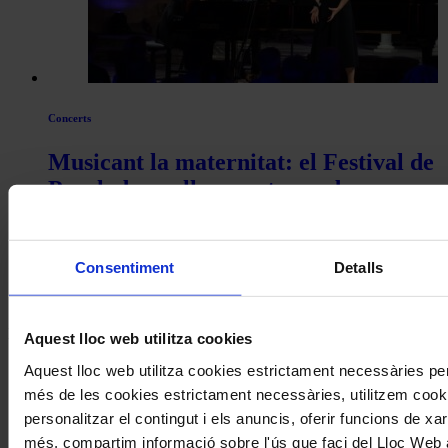
Concerts
Musicant la maternitat: el Festival de
Peralada acull una estrena de
Demestres amb text de Cristina
Pavarotti
Consentiment
Detalls
Coneix la nostra publicació
I gaudeix a més dels següents descomptes:
Aquest lloc web utilitza cookies
Aquest lloc web utilitza cookies estrictament necessàries pe
20% als concerts del Palau de la Música Catalana
Descomptes a altres cicles de concerts col·laboradors
més de les cookies estrictament necessàries, utilitzem cooki
personalitzar el contingut i els anuncis, oferir funcions de xarx
més, compartim informació sobre l'ús que faci del Lloc Web 