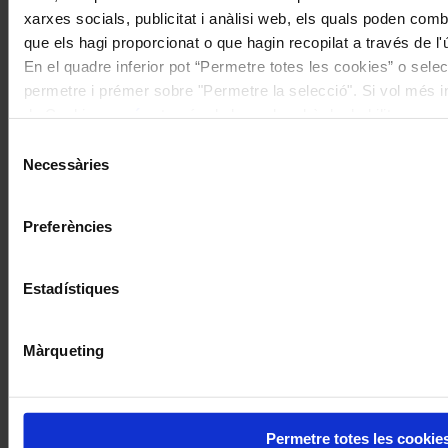
xarxes socials, publicitat i anàlisi web, els quals poden com
que els hagi proporcionat o que hagin recopilat a través de l'
En el quadre inferior pot “Permetre totes les cookies” o selec
permetre i prémer sobre "Permetre la selecció". Si vol més inf
de Cookies
aquí
, a través de la qual podrà deshabilitar o co
moment.
Selecció
Necessàries
de
consentiment
Preferències
Estadístiques
Màrqueting
Permetre totes les cookie