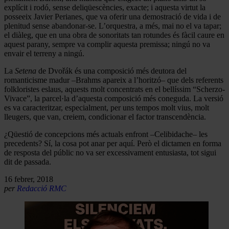
explícit i rodó, sense deliqüescències, exacte; i aquesta virtut la
posseeix Javier Perianes, que va oferir una demostració de vida i de
plenitud sense abandonar-se. L’orquestra, a més, mai no el va tapar;
el diàleg, que en una obra de sonoritats tan rotundes és fàcil caure en
aquest parany, sempre va complir aquesta premissa; ningú no va
envair el terreny a ningú.
La
Setena
de Dvořák és una composició més deutora del
romanticisme madur –Brahms apareix a l’horitzó– que dels referents
folkloristes eslaus, aquests molt concentrats en el bellíssim “Scherzo-
Vivace”, la parcel·la d’aquesta composició més coneguda. La versió
es va caracteritzar, especialment, per uns tempos molt vius, molt
lleugers, que van, creiem, condicionar el factor transcendència.
¿Qüestió de concepcions més actuals enfront –Celibidache– les
precedents? Sí, la cosa pot anar per aquí. Però el dictamen en forma
de resposta del públic no va ser excessivament entusiasta, tot sigui
dit de passada.
16 febrer, 2018
per
Redacció RMC