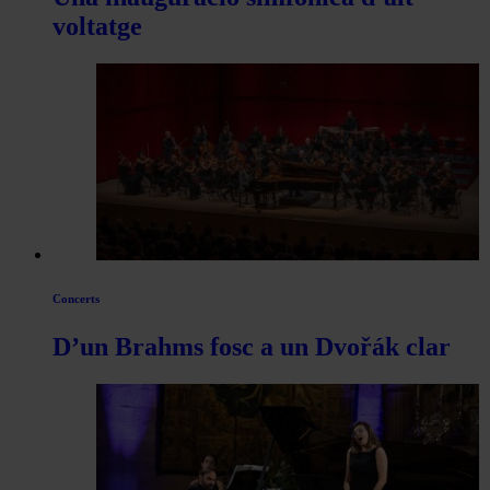
voltatge
Concerts
D’un Brahms fosc a un Dvořák clar