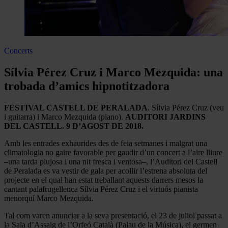
Concerts
Sílvia Pérez Cruz i Marco Mezquida: una
trobada d’amics hipnotitzadora
FESTIVAL CASTELL DE PERALADA
. Sílvia Pérez Cruz (veu
i guitarra) i Marco Mezquida (piano).
AUDITORI JARDINS
DEL CASTELL. 9 D’AGOST DE 2018.
Amb les entrades exhaurides des de feia setmanes i malgrat una
climatologia no gaire favorable per gaudir d’un concert a l’aire lliure
–una tarda plujosa i una nit fresca i ventosa–, l’Auditori del Castell
de Peralada es va vestir de gala per acollir l’estrena absoluta del
projecte en el qual han estat treballant aquests darrers mesos la
cantant palafrugellenca Sílvia Pérez Cruz i el virtuós pianista
menorquí Marco Mezquida.
Tal com varen anunciar a la seva presentació, el 23 de juliol passat a
la Sala d’Assaig de l’Orfeó Català (Palau de la Música), el germen