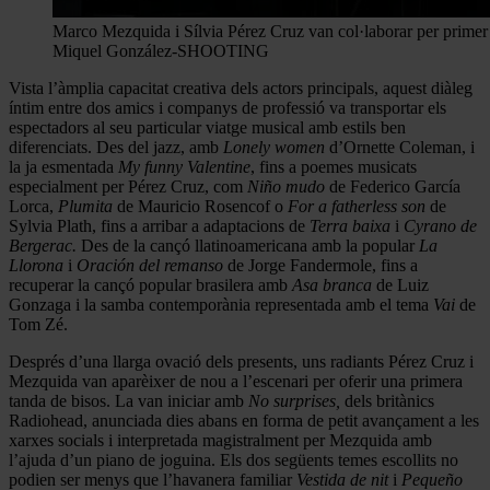
Marco Mezquida i Sílvia Pérez Cruz van col·laborar per primer c
Miquel González-SHOOTING
Vista l’àmplia capacitat creativa dels actors principals, aquest diàleg
íntim entre dos amics i companys de professió va transportar els
espectadors al seu particular viatge musical amb estils ben
diferenciats. Des del jazz, amb
Lonely women
d’Ornette Coleman, i
la ja esmentada
My funny Valentine
, fins a poemes musicats
especialment per Pérez Cruz, com
Niño mudo
de Federico García
Lorca,
Plumita
de Mauricio Rosencof o
For a fatherless son
de
Sylvia Plath, fins a arribar a adaptacions de
Terra baixa
i
Cyrano de
Bergerac.
Des de la cançó llatinoamericana amb la popular
La
Llorona
i
Oración del remanso
de Jorge Fandermole, fins a
recuperar la cançó popular brasilera amb
Asa branca
de Luiz
Gonzaga i la samba contemporània representada amb el tema
Vai
de
Tom Zé.
Després d’una llarga ovació dels presents, uns radiants Pérez Cruz i
Mezquida van aparèixer de nou a l’escenari per oferir una primera
tanda de bisos. La van iniciar amb
No surprises,
dels britànics
Radiohead, anunciada dies abans en forma de petit avançament a les
xarxes socials i interpretada magistralment per Mezquida amb
l’ajuda d’un piano de joguina. Els dos següents temes escollits no
podien ser menys que l’havanera familiar
Vestida de nit
i
Pequeño