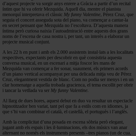
d’aquest projecte va sorgir anys enrere a Gràcia a partir d’un recital
íntim que hi va oferir Mezquida. Aquell dia, mentre el pianista
menorquí interpretava el clàssic
My funny Valentine
, Pérez Cruz, que
seguia el concert asseguda sota del piano, va començar a cantar-la
en secret pensant que Mezquida no l’escoltava. D’aquesta manera
íntima però curiosa naixia l’autoadmiració entre aquests dos grans
noms de l’escena de casa nostra i, per tant, un interès a elaborar un
projecte musical conjunt.
A les 22 h en punt i amb els 2.000 assistents instal·lats a les localitats
respectives, expectants per descobrir en què consistiria aquesta
conversa musical, en un escenari a mitja foscor les mans de
Mezquida van començar a fer sonar, suaument, els primers acords
d’un piano vertical acompanyat per una delicada mitja veu de Pérez
Cruz, elegantment vestida de blanc. Com no podia ser menys i en un
clar homenatge a aquella trobada gracienca, el tema escollit per obrir
i tancar la vetllada va ser
My funny Valentine.
Al llarg de dues hores, aquest debut en duo va resultar un espectacle
hipnotitzador ben variat, tant pel que fa a estils com en idiomes, ja
que s’hi van combinar el català, el castellà, el portuguès i l’anglès.
Amb la complicitat d’una posada en escena sòbria però elegant,
jugant amb els espais i les il·luminacions, els dos músics van anar
alternant no només els instruments presents –tres pianos (un de cua,