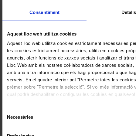
Consentiment
Detall
Aquest lloc web utilitza cookies
Aquest lloc web utilitza cookies estrictament necessàries p
Subscriu-te
les cookies estrictament necessàries, utilitzem cookies pròpie
Twitter feed is not available at the moment.
Segueix-nos a Twitter
anuncis, oferir funcions de xarxes socials i analitzar el tràn
Lloc Web amb els nostres col·laboradors de xarxes socials, p
Accedeix a l’hemeroteca de la Revista Musical Catalana
clicant
amb una altra informació que els hagi proporcionat o que hagi
aquí
serveis. En el quadre inferior pot “Permetre totes les cookies
Compártelo en Facebook
prémer sobre "Permetre la selecció". Si vol més informació vi
Compártelo en Twitter
qual podrà deshabilitar o configurar les cookies en qualsevo
Compártelo per Email
Compártelo per Whatsapp
Selecció
Sobre la RMC
Necessàries
de
Contacte
Punts de venda
consentiment
Subscriu-te
Preferències