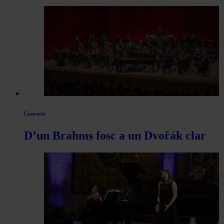
per
les
articles
de
Actualitat
Concerts
D’un Brahms fosc a un Dvořák clar