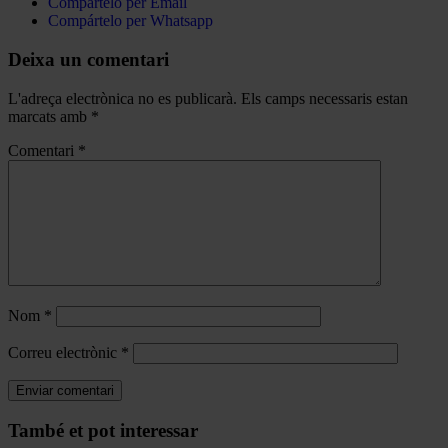
Compártelo per Email
Compártelo per Whatsapp
Deixa un comentari
L'adreça electrònica no es publicarà.
Els camps necessaris estan
marcats amb
*
Comentari
*
Nom
*
Correu electrònic
*
Navegar
També et pot interessar