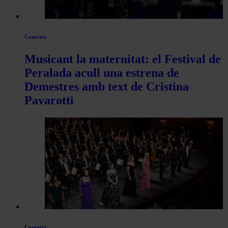
Concerts
Musicant la maternitat: el Festival de
Peralada acull una estrena de
Demestres amb text de Cristina
Pavarotti
Concerts