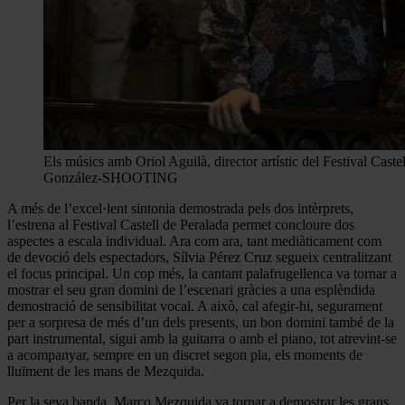
Els músics amb Oriol Aguilà, director artístic del Festival Caste
González-SHOOTING
A més de l’excel·lent sintonia demostrada pels dos intèrprets,
l’estrena al Festival Castell de Peralada permet concloure dos
aspectes a escala individual. Ara com ara, tant mediàticament com
de devoció dels espectadors, Sílvia Pérez Cruz segueix centralitzant
el focus principal. Un cop més, la cantant palafrugellenca va tornar a
mostrar el seu gran domini de l’escenari gràcies a una esplèndida
demostració de sensibilitat vocal. A això, cal afegir-hi, segurament
per a sorpresa de més d’un dels presents, un bon domini també de la
part instrumental, sigui amb la guitarra o amb el piano, tot atrevint-se
a acompanyar, sempre en un discret segon pla, els moments de
lluïment de les mans de Mezquida.
Per la seva banda, Marco Mezquida va tornar a demostrar les grans