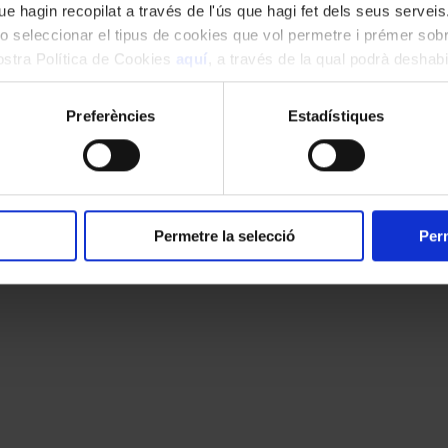
e hagin recopilat a través de l'ús que hagi fet dels seus serveis.
s simbologies que els universos de Beckett i Feldman proposen. I, malau
t representaven, excessivament directes, només una superfície del discur
o seleccionar el tipus de cookies que vol permetre i prémer sobr
r correspondre amb sang, cadires de rodes o roses uns conceptes de l’eda
nostra Política de Cookies
aquí
, a través de la qual podrà deshabil
 transformaven radicalment les sensacions viscudes davant l’obra original
ment.
 als llimbs d’una certa indiferència. La proposta de Nao Albet naixia est
Preferències
Estadístiques
tiu quan es tracta de revisitar una obra ja creada prèviament. Però sí 
conceptes que influencien aquesta revisió i una sensibilitat molt i molt
 la nova obra als bars i tertúlies posteriors entre els espectadors.
Permetre la selecció
Perm