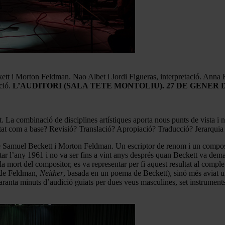
tt i Morton Feldman. Nao Albet i Jordi Figueras, interpretació. Anna
ció.
L’AUDITORI (SALA TETE MONTOLIU). 27 DE GENER D
tat. La combinació de disciplines artístiques aporta nous punts de vista i 
tat com a base? Revisió? Translació? Apropiació? Traducció? Jerarquia 
 Samuel Beckett i Morton Feldman. Un escriptor de renom i un composito
ntar l’any 1961 i no va ser fins a vint anys després quan Beckett va de
a mort del compositor, es va representar per fi aquest resultat al comple
a de Feldman,
Neither
, basada en un poema de Beckett), sinó més aviat u
quaranta minuts d’audició guiats per dues veus masculines, set instruments