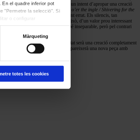
 En el quadre inferior pot
radament, no va funcionar. Potser en un intent d’apropar una creació
s.
“Age is when to a man / Huddled o’er the ingle / Shivering for the
e "Permetre la selecció". Si
t o la mort com aquests és totalment errat. Els silencis, tan
itar o configurar
. ¿Era el nou resultat, no obstant això, d’un valor prou interessant
retament lligada a l’original, gairebé inseparable, però pel contrari
Màrqueting
s’ha de tenir com a base que el resultat serà una creació completament
 particular cap als altres llenguatges apareixerà una nova peça amb
etre totes les cookies