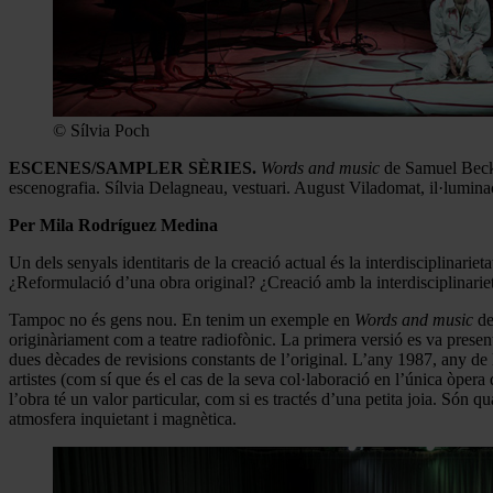
© Sílvia Poch
ESCENES/SAMPLER SÈRIES.
Words and music
de Samuel Becke
escenografia. Sílvia Delagneau, vestuari. August Viladomat, il·lumina
Per Mila Rodríguez Medina
Un dels senyals identitaris de la creació actual és la interdisciplinarie
¿Reformulació d’una obra original? ¿Creació amb la interdisciplinarie
Tampoc no és gens nou. En tenim un exemple en
Words and music
de
originàriament com a teatre radiofònic. La primera versió es va prese
dues dècades de revisions constants de l’original. L’any 1987, any de l
artistes (com sí que és el cas de la seva col·laboració en l’única òper
l’obra té un valor particular, com si es tractés d’una petita joia. Són 
atmosfera inquietant i magnètica.