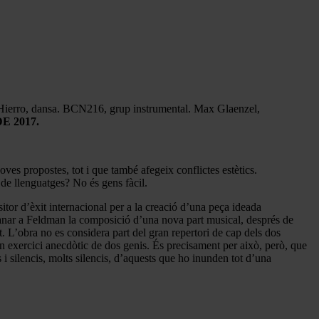
 Hierro, dansa. BCN216, grup instrumental. Max Glaenzel,
E 2017.
noves propostes, tot i que també afegeix conflictes estètics.
de llenguatges? No és gens fàcil.
r d’èxit internacional per a la creació d’una peça ideada
manar a Feldman la composició d’una nova part musical, després de
t. L’obra no es considera part del gran repertori de cap dels dos
n exercici anecdòtic de dos genis. És precisament per això, però, que
 i silencis, molts silencis, d’aquests que ho inunden tot d’una