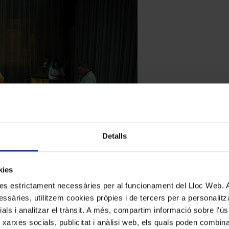
Detalls
kies
kies estrictament necessàries per al funcionament del Lloc Web.
ssàries, utilitzem cookies pròpies i de tercers per a personalitza
mbinaven el cap de setmana passat en una proposta escènica per a aques
ials i analitzar el trànsit. A més, compartim informació sobre l'
s i Albet mateix. Un escenari dividit en dues escenes de gran contrast 
 xarxes socials, publicitat i anàlisi web, els quals poden combin
nonades plàstiques de sang–, separats per una projecció. Un nou llenguat