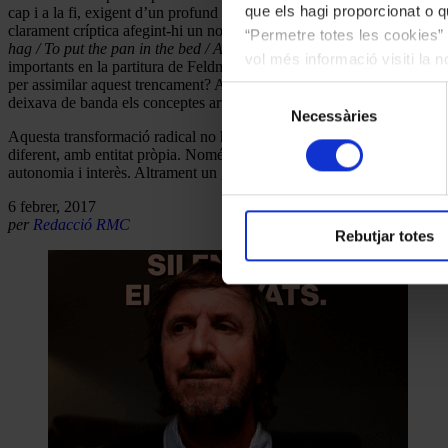
que els hagi proporcionat o qu
cap i a la fi, exigent d’un profund coneixement dels materials i de le
clarament críptica afegint-hi un nou món visual, les metàfores d’Albe
“Permetre totes les cookies” 
hag / To put the pan in the bed / And bring the toddy”,
diu Beckett. Fe
vol més informació visiti la 
importants en la partitura de Feldman, s’omplien d’impulsos escènics i
les cookies en qualsevol mo
per assimilar aquest trencament? Aquest nou
Words and music
quedava
Selecció
deixava de banda els conceptes artístics que la defineixen.
Necessàries
de
Aquesta transformació radical no ha de ser necessàriament quelcom nega
consentiment
diferent, amb entitat pròpia. Només partint d’una entesa profunda dels 
autonomia i interès. Altrament un gran
“per què?”
acabarà acompanyant
6 febrer, 2017
per
Redacció RMC
Rebutjar totes