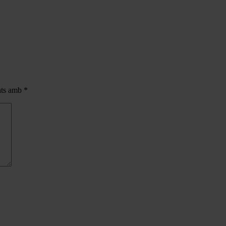
cats amb
*