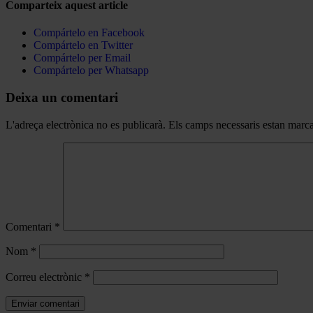
Comparteix aquest article
Compártelo en Facebook
Compártelo en Twitter
Compártelo per Email
Compártelo per Whatsapp
Deixa un comentari
L'adreça electrònica no es publicarà.
Els camps necessaris estan mar
Comentari
*
Nom
*
Correu electrònic
*