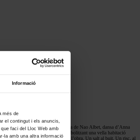
Informació
 A més de
r el contingut i els anuncis,
t
Words and music
. Direcció d’escena de Nao Albet, dansa d’Anna
ús que faci del Lloc Web amb
–un segon pla més expressionista simbolitzant una vella habitació
ar-la amb una altra informació
ge, aquesta vegada escènic, sobre l’obra. Un salt al buit. Un risc, al