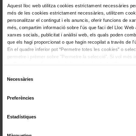
I gaudeix a més dels següents descomptes:
Aquest lloc web utilitza cookies estrictament necessàries pe
més de les cookies estrictament necessàries, utilitzem cooki
20% als concerts del Palau de la Música Catalana
Descomptes a altres cicles de concerts col·laboradors
personalitzar el contingut i els anuncis, oferir funcions de xarx
més, compartim informació sobre l'ús que faci del Lloc Web 
xarxes socials, publicitat i anàlisi web, els quals poden com
que els hagi proporcionat o que hagin recopilat a través de l'
En el quadre inferior pot “Permetre totes les cookies” o selec
permetre i prémer sobre "Permetre la selecció". Si vol més inf
de Cookies
aquí
, a través de la qual podrà deshabilitar o co
moment.
Selecció
Necessàries
de
consentiment
Preferències
Estadístiques
Màrqueting