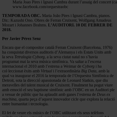
Maria Joao Pires i Ignasi Cambra durant l’assaig del concert (ca
www.facebook.com/orquestraobc
TEMPORADA OBC.
Maria João Pires i Ignasi Cambra, pianos.
Dir.: Kazushi Ono. Obres de Ferran Cruixent, Wolfgang Amadeus
Mozart i Johannes Brahms.
L’AUDITORI. 10 DE FEBRER DE
2018.
Per Javier Pérez Senz
Encara que el compositor català Ferran Cruixent (Barcelona, 1976)
ha conquistat diversos auditoris d’Alemanya i els Estats Units amb
la seva
Tetralogia Cyborg
, a la seva ciutat natal no s’havia
programat mai la seva música simfònica. Va saltar a l’escena
internacional el 2010 amb l’estrena a Weimar de
Cyborg
i ha
col·leccionat èxits amb
Virtual
i l’extraordinària
Big Data
, amb la
qual va inaugurar el 2016 la temporada de l’Orquestra Simfònica de
Detroit, sota la direcció apassionada de Leonard Slatkin, que diu
meravelles del talent musical de Cruixent. Finalment ha pogut viure
amb emoció el seu baptisme simfònic amb l’OBC en un Auditori ple
a vessar de públic que ha aplaudit amb ganes l’estrena de
Deus ex
machina
, quarta peça d’aquest innovador cicle que explora la relació
entre humanitat i tecnologia.
El fet de veure els músics de l’OBC utilitzant els seus telèfons