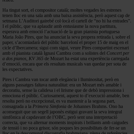
Ha tingut sort, el compositor català; moltes vegades les estrenes
tenen lloc en una sala amb una baixa assistència, però aquest cap de
setmana L’Auditori gairebé col·locà el cartell de “no hi ha entrades”.
I el públic, que va aplaudir amb entusiasme la nova partitura,
esperava amb emoció l’actuació de la gran pianista portuguesa
Maria João Pires, que ha anunciat la seva propera retirada i, sobre el
paper, s’acomiadarà del públic barceloní el proper 15 de maig en el
cicle d’Ibercamera; sigui com sigui, veure Pires compartint escenari
amb el pianista català Ignasi Cambra com a solistes del
Concert per
a dos pianos, KV 365
de Mozart ha estat una experiència carregada
d’emoció, encara que els resultats musicals van quedar per sota de
les expectatives.
Pires i Cambra van tocar amb elegància i lluminositat, però en
alguns passatges faltava naturalitat: era un Mozart més amable i
decoratiu, sense la calidesa i el lirisme que de debò impressiona i
emociona el públic. Curiosament, aquest to d’execució amable, ben
resolta però no excepcional, es va mantenir a la segona part,
consagrada a la
Primera Simfonia
de Johannes Brahms. Ono ha
aconseguit que un segell japonès estigui gravant la seva integral
simfònica al capdavant de l’OBC, però sent una interpretació
correcta, que va alternar moments inspirats i brillants amb caigudes
de tensió i no poca grisor, són poques les possibilitats de fer-se un
lloc en la descomunal discografia brahmsiana, plena de referències