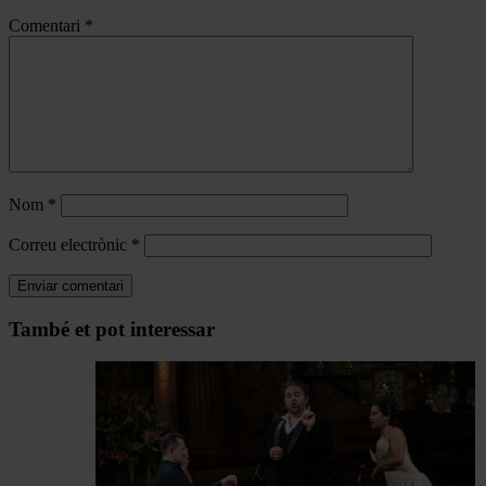
Comentari
*
Nom
*
Correu electrònic
*
Navegar
També et pot interessar
per
les
articles
de
Actualitat