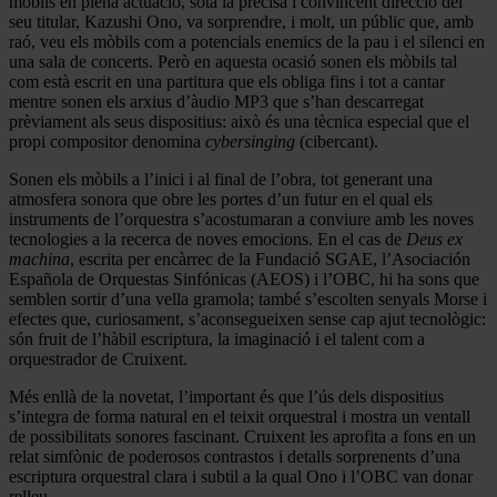
mòbils en plena actuació, sota la precisa i convincent direcció del
seu titular, Kazushi Ono, va sorprendre, i molt, un públic que, amb
raó, veu els mòbils com a potencials enemics de la pau i el silenci en
una sala de concerts. Però en aquesta ocasió sonen els mòbils tal
com està escrit en una partitura que els obliga fins i tot a cantar
mentre sonen els arxius d’àudio MP3 que s’han descarregat
prèviament als seus dispositius: això és una tècnica especial que el
propi compositor denomina
cybersinging
(cibercant).
Sonen els mòbils a l’inici i al final de l’obra, tot generant una
atmosfera sonora que obre les portes d’un futur en el qual els
instruments de l’orquestra s’acostumaran a conviure amb les noves
tecnologies a la recerca de noves emocions. En el cas de
Deus ex
machina
, escrita per encàrrec de la Fundació SGAE, l’Asociación
Española de Orquestas Sinfónicas (AEOS) i l’OBC, hi ha sons que
semblen sortir d’una vella gramola; també s’escolten senyals Morse i
efectes que, curiosament, s’aconsegueixen sense cap ajut tecnològic:
són fruit de l’hàbil escriptura, la imaginació i el talent com a
orquestrador de Cruixent.
Més enllà de la novetat, l’important és que l’ús dels dispositius
s’integra de forma natural en el teixit orquestral i mostra un ventall
de possibilitats sonores fascinant. Cruixent les aprofita a fons en un
relat simfònic de poderosos contrastos i detalls sorprenents d’una
escriptura orquestral clara i subtil a la qual Ono i l’OBC van donar
relleu.