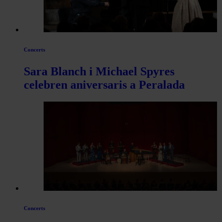
Concerts
Sara Blanch i Michael Spyres
celebren aniversaris a Peralada
Concerts