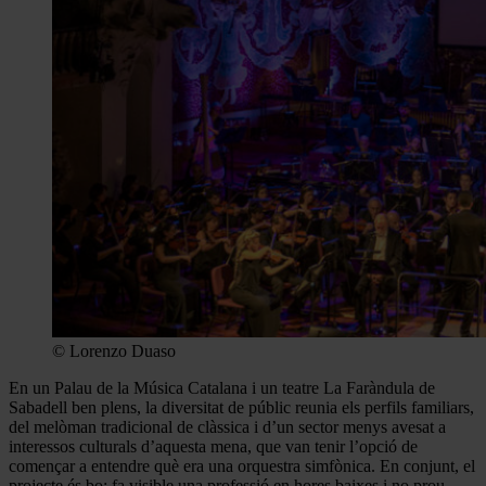
© Lorenzo Duaso
En un Palau de la Música Catalana i un teatre La Faràndula de
Sabadell ben plens, la diversitat de públic reunia els perfils familiars,
del melòman tradicional de clàssica i d’un sector menys avesat a
interessos culturals d’aquesta mena, que van tenir l’opció de
començar a entendre què era una orquestra simfònica. En conjunt, el
projecte és bo; fa visible una professió en hores baixes i no prou