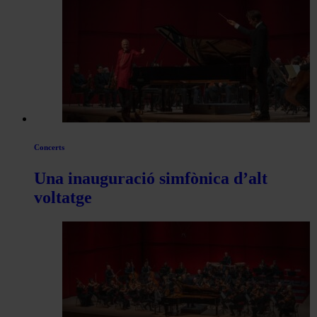
les
articles
de
Actualitat
Concerts
Una inauguració simfònica d’alt
voltatge