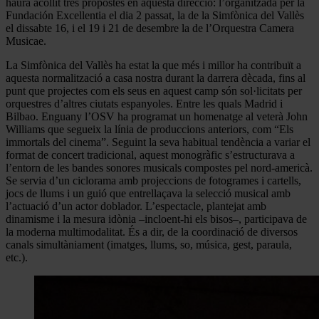
haurà acollit tres propostes en aquesta direcció: l’organitzada per la
Fundación Excellentia el dia 2 passat, la de la Simfònica del Vallès
el dissabte 16, i el 19 i 21 de desembre la de l’Orquestra Camera
Musicae.
La Simfònica del Vallès ha estat la que més i millor ha contribuït a
aquesta normalització a casa nostra durant la darrera dècada, fins al
punt que projectes com els seus en aquest camp són sol·licitats per
orquestres d’altres ciutats espanyoles. Entre les quals Madrid i
Bilbao. Enguany l’OSV ha programat un homenatge al veterà John
Williams que segueix la línia de produccions anteriors, com “Els
immortals del cinema”. Seguint la seva habitual tendència a variar el
format de concert tradicional, aquest monogràfic s’estructurava a
l’entorn de les bandes sonores musicals compostes pel nord-americà.
Se servia d’un ciclorama amb projeccions de fotogrames i cartells,
jocs de llums i un guió que entrellaçava la selecció musical amb
l’actuació d’un actor doblador. L’espectacle, plantejat amb
dinamisme i la mesura idònia –incloent-hi els bisos–, participava de
la moderna multimodalitat. És a dir, de la coordinació de diversos
canals simultàniament (imatges, llums, so, música, gest, paraula,
etc.).