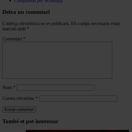
Compártelo per Whatsapp
Deixa un comentari
L'adreça electrònica no es publicarà.
Els camps necessaris estan
marcats amb
*
Comentari
*
Nom
*
Correu electrònic
*
Navegar
També et pot interessar
per