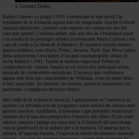
© Lorenzo Duaso
Rubén Gimeno va dirigir l’OSV corroborant el bon nivell i la
regularitat de la formació aquest inici de temporada. Assolit el nivell
musical satisfactori, concerts com aquests cal valorar-los des del
concepte global i l’estímul artístic més que des de l’estàndard sonor
o la resolució de passatges solistes (convincents Marta Cardona i els
caps de corda a
La llista de Schindler
). El repertori incloïa clàssics
imprescindibles, com
Harry Potter
,
Jurassic Park
,
Star Wars
i altres
films sorprenents i reveladors d’un gust cinematogràfic afinat; hi
havia
Munich
i
1941
. També la fantasia orquestral
Tribut als
compositors de cinema
, basada en els inicis dels principals temes
musicals de compositors oscaritzats. Una peça que combinava
alguns dels trets més característics de Williams, com els temes lírics
d’inici anacrúsic, les fanfares, les marxes, potència orquestral i els
particulars i complexos dissenys rítmics.
Més enllà de la realització musical, l’aplaudiment se’l mereixen la
qualitat i la reivindicació de programes sobre música de cinema amb
guions concisos, equilibrats, il·lustratius i que permeten rememorar i
retrobar des d’una altra perspectiva l’emoció dels films. El joc entre
música, paraula i imatge no cerca tant la il·lustració del personatge
com la justificació de la música per a la narració i d’aquesta per la
música. D’aquesta manera, l’espectacle oferia els números musicals
sencers –no com en anteriors propostes– enmig dels moments de