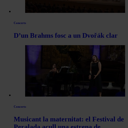
Concerts
D’un Brahms fosc a un Dvořák clar
Concerts
Musicant la maternitat: el Festival de
Peralada acull una estrena de