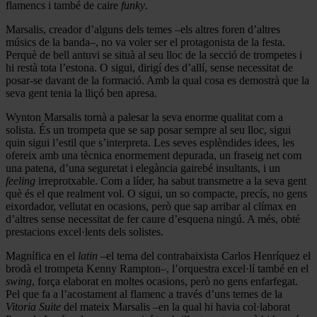
flamencs i també de caire
funky
.
Marsalis, creador d’alguns dels temes –els altres foren d’altres
músics de la banda–, no va voler ser el protagonista de la festa.
Perquè de bell antuvi se situà al seu lloc de la secció de trompetes i
hi restà tota l’estona. O sigui, dirigí des d’allí, sense necessitat de
posar-se davant de la formació. Amb la qual cosa es demostrà que la
seva gent tenia la lliçó ben apresa.
Wynton Marsalis tornà a palesar la seva enorme qualitat com a
solista. És un trompeta que se sap posar sempre al seu lloc, sigui
quin sigui l’estil que s’interpreta. Les seves esplèndides idees, les
ofereix amb una tècnica enormement depurada, un fraseig net com
una patena, d’una seguretat i elegància gairebé insultants, i un
feeling
irreprotxable. Com a líder, ha sabut transmetre a la seva gent
què és el que realment vol. O sigui, un so compacte, precís, no gens
eixordador, vellutat en ocasions, però que sap arribar al clímax en
d’altres sense necessitat de fer caure d’esquena ningú. A més, obté
prestacions excel·lents dels solistes.
Magnífica en el
latin
–el tema del contrabaixista Carlos Henríquez el
brodà el trompeta Kenny Rampton–, l’orquestra excel·lí també en el
swing
, força elaborat en moltes ocasions, però no gens enfarfegat.
Pel que fa a l’acostament al flamenc a través d’uns temes de la
Vitoria Suite
del mateix Marsalis –en la qual hi havia col·laborat