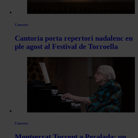
Concerts
Cantoría porta repertori nadalenc en
ple agost al Festival de Torroella
Concerts
Montserrat Torrent a Peralada: un