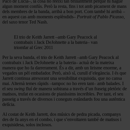
Paco de Lucía–, la cosa no reeixí tan brillantment perquè hi hagué
algun moment confús. Però la resta, fins i tot amb picament de mans
dels membres de la banda, arribà a bon port. Com també hi arribà –
en aquest cas amb moments esplèndids–
Portrait of Pablo Picasso,
del saxo tenor Ted Nash.
El trio de Keith Jarrett –amb Gary Peacock al
contrabaix i Jack DeJohnette a la bateria– van
triomfar al Grec 2011
Per la seva banda, el trio de Keith Jarrett –amb Gary Peacock al
contrabaix i Jack DeJohnette a la bateria– actuà de la mateixa
manera que ho fa darrerament. És a dir, amb un lirisme enorme, a
vegades un pèl embafador. Però, això sí, curull d’elegància. I és que
Jarrett continua atresorant una sensibilitat exquisida, que no cansa
mai. Alternà temes ràpids –tampoc no ho eren tant– amb balades. I
el seu
swing
fluí de manera sobirana a través d’un fraseig pletòric de
matisos, trufat en ocasions de pianíssims increïbles. Per tant, el seu
passeig a través de diversos i coneguts estàndards fou una autèntica
delícia.
Al costat de Keith Jarrett, dos músics de pedra picada, companys
des de fa anys en el combo, i que s’envoltaren també de matisos i
exquisidesa, solos inclosos.