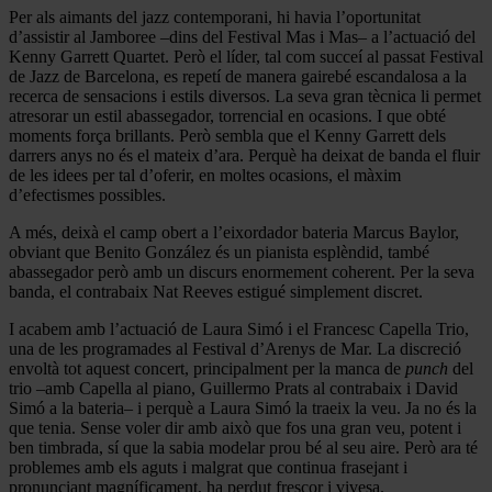
Per als aimants del jazz contemporani, hi havia l’oportunitat
d’assistir al Jamboree –dins del Festival Mas i Mas– a l’actuació del
Kenny Garrett Quartet. Però el líder, tal com succeí al passat Festival
de Jazz de Barcelona, es repetí de manera gairebé escandalosa a la
recerca de sensacions i estils diversos. La seva gran tècnica li permet
atresorar un estil abassegador, torrencial en ocasions. I que obté
moments força brillants. Però sembla que el Kenny Garrett dels
darrers anys no és el mateix d’ara. Perquè ha deixat de banda el fluir
de les idees per tal d’oferir, en moltes ocasions, el màxim
d’efectismes possibles.
A més, deixà el camp obert a l’eixordador bateria Marcus Baylor,
obviant que Benito González és un pianista esplèndid, també
abassegador però amb un discurs enormement coherent. Per la seva
banda, el contrabaix Nat Reeves estigué simplement discret.
I acabem amb l’actuació de Laura Simó i el Francesc Capella Trio,
una de les programades al Festival d’Arenys de Mar. La discreció
envoltà tot aquest concert, principalment per la manca de
punch
del
trio –amb Capella al piano, Guillermo Prats al contrabaix i David
Simó a la bateria– i perquè a Laura Simó la traeix la veu. Ja no és la
que tenia. Sense voler dir amb això que fos una gran veu, potent i
ben timbrada, sí que la sabia modelar prou bé al seu aire. Però ara té
problemes amb els aguts i malgrat que continua frasejant i
pronunciant magníficament, ha perdut frescor i vivesa.