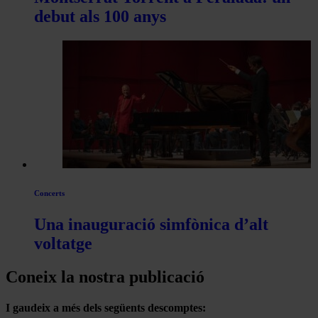
debut als 100 anys
Concerts
Una inauguració simfònica d’alt
voltatge
Coneix la nostra publicació
I gaudeix a més dels següents descomptes: