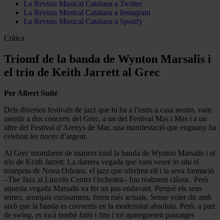
La Revista Musical Catalana a Twitter
La Revista Musical Catalana a Instagram
La Revista Musical Catalana a Spotify
Crítica
Triomf de la banda de Wynton Marsalis i
el trio de Keith Jarrett al Grec
Per Albert Suñé
Dels diversos festivals de jazz que hi ha a l’estiu a casa nostra, vam
assistir a dos concerts del Grec, a un del Festival Mas i Mas i a un
altre del Festival d’Arenys de Mar, una manifestació que enguany ha
celebrat les noces d’argent.
Al Grec triomfaren de manera total la banda de Wynton Marsalis i el
trio de Keith Jarrett. La darrera vegada que vam veure
in situ
el
trompeta de Nova Orleans, el jazz que oferiren ell i la seva formació
–The Jazz at Lincoln Center Orchestra– fou realment clàssic. Però
aquesta vegada Marsalis va fer un pas endavant. Perquè els seus
temes, arranjats curosament, foren més actuals. Sense voler dir amb
això que la banda es convertís en la modernitat absoluta. Però, a part
de
swing
, es tocà també
latin
i fins i tot aparegueren passatges