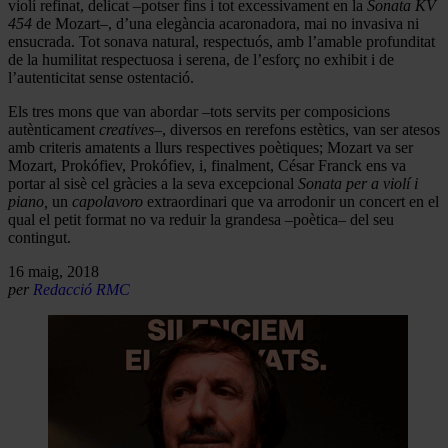
violí refinat, delicat –potser fins i tot excessivament en la
Sonata KV
454
de Mozart–, d’una elegància acaronadora, mai no invasiva ni
ensucrada. Tot sonava natural, respectuós, amb l’amable profunditat
de la humilitat respectuosa i serena, de l’esforç no exhibit i de
l’autenticitat sense ostentació.
Els tres mons que van abordar –tots servits per composicions
autènticament
creatives–
, diversos en rerefons estètics, van ser atesos
amb criteris amatents a llurs respectives poètiques; Mozart va ser
Mozart, Prokófiev, Prokófiev, i, finalment, César Franck ens va
portar al sisè cel gràcies a la seva excepcional
Sonata per a violí i
piano,
un
capolavoro
extraordinari que va arrodonir un concert en el
qual el petit format no va reduir la grandesa –poètica– del seu
contingut.
16 maig, 2018
per
Redacció RMC