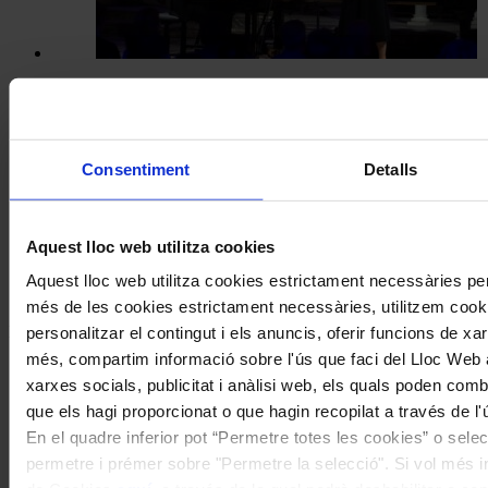
Concerts
Musicant la maternitat: el Festival de
Consentiment
Detalls
Peralada acull una estrena de
Demestres amb text de Cristina
Pavarotti
Aquest lloc web utilitza cookies
Coneix la nostra publicació
Aquest lloc web utilitza cookies estrictament necessàries pe
més de les cookies estrictament necessàries, utilitzem cooki
I gaudeix a més dels següents descomptes:
personalitzar el contingut i els anuncis, oferir funcions de xarx
més, compartim informació sobre l'ús que faci del Lloc Web 
20% als concerts del Palau de la Música Catalana
xarxes socials, publicitat i anàlisi web, els quals poden com
Descomptes a altres cicles de concerts col·laboradors
que els hagi proporcionat o que hagin recopilat a través de l'
En el quadre inferior pot “Permetre totes les cookies” o selec
permetre i prémer sobre "Permetre la selecció". Si vol més inf