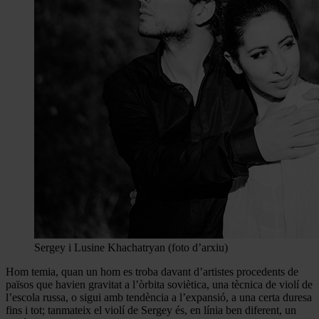
Sergey i Lusine Khachatryan (foto d’arxiu)
Hom temia, quan un hom es troba davant d’artistes procedents de
països que havien gravitat a l’òrbita soviètica, una tècnica de violí de
l’escola russa, o sigui amb tendència a l’expansió, a una certa duresa
fins i tot; tanmateix el violí de Sergey és, en línia ben diferent, un