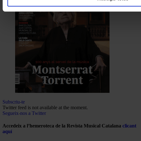
Subscriu-te
Twitter feed is not available at the moment.
Segueix-nos a Twitter
Accedeix a l’hemeroteca de la Revista Musical Catalana
clicant
aquí