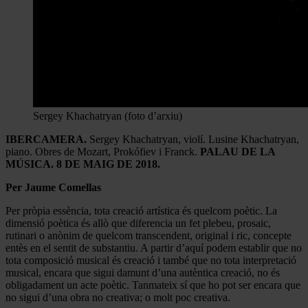
Sergey Khachatryan (foto d’arxiu)
IBERCAMERA.
Sergey Khachatryan, violí. Lusine Khachatryan,
piano. Obres de Mozart, Prokófiev i Franck.
PALAU DE LA
MÚSICA. 8 DE MAIG DE 2018.
Per Jaume Comellas
Per pròpia essència, tota creació artística és quelcom poètic. La
dimensió poètica és allò que diferencia un fet plebeu, prosaic,
rutinari o anònim de quelcom transcendent, original i ric, concepte
entès en el sentit de substantiu. A partir d’aquí podem establir que no
tota composició musical és creació i també que no tota interpretació
musical, encara que sigui damunt d’una autèntica creació, no és
obligadament un acte poètic. Tanmateix sí que ho pot ser encara que
no sigui d’una obra no creativa; o molt poc creativa.