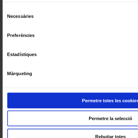
de Cookies
aquí
, a través de la qual podrà deshabilitar o co
moment.
Selecció
Necessàries
de
consentiment
Preferències
Estadístiques
Màrqueting
Permetre totes les cookie
Permetre la selecció
Rebutjar totes