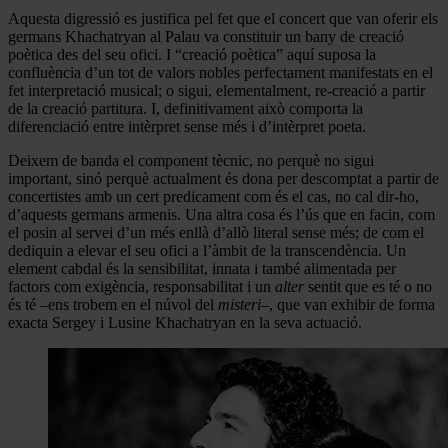
Aquesta digressió es justifica pel fet que el concert que van oferir els
germans Khachatryan al Palau va constituir un bany de creació
poètica des del seu ofici. I “creació poètica” aquí suposa la
confluència d’un tot de valors nobles perfectament manifestats en el
fet interpretació musical; o sigui, elementalment, re-creació a partir
de la creació partitura. I, definitivament això comporta la
diferenciació entre intèrpret sense més i d’intèrpret poeta.
Deixem de banda el component tècnic, no perquè no sigui
important, sinó perquè actualment és dona per descomptat a partir de
concertistes amb un cert predicament com és el cas, no cal dir-ho,
d’aquests germans armenis. Una altra cosa és l’ús que en facin, com
el posin al servei d’un més enllà d’allò literal sense més; de com el
dediquin a elevar el seu ofici a l’àmbit de la transcendència. Un
element cabdal és la sensibilitat, innata i també alimentada per
factors com exigència, responsabilitat i un
alter
sentit que es té o no
és té –ens trobem en el núvol del
misteri
–, que van exhibir de forma
exacta Sergey i Lusine Khachatryan en la seva actuació.