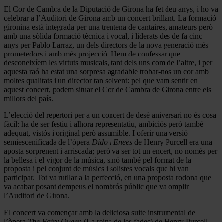
El Cor de Cambra de la Diputació de Girona ha fet deu anys, i ho va
celebrar a l’Auditori de Girona amb un concert brillant. La formació
gironina està integrada per una trentena de cantaires, amateurs però
amb una sòlida formació tècnica i vocal, i liderats des de fa cinc
anys per Pablo Larraz, un dels directors de la nova generació més
prometedors i amb més projecció. Hem de confessar que
desconeixíem les virtuts musicals, tant dels uns com de l’altre, i per
aquesta raó ha estat una sorpresa agradable trobar-nos un cor amb
moltes qualitats i un director tan solvent: pel que vam sentir en
aquest concert, podem situar el Cor de Cambra de Girona entre els
millors del país.
L’elecció del repertori per a un concert de desè aniversari no és cosa
fàcil: ha de ser festiu i alhora representatiu, ambiciós però també
adequat, vistós i original però assumible. I oferir una versió
semiescenificada de l’òpera
Dido i Enees
de Henry Purcell era una
aposta sorprenent i arriscada; però va ser tot un encert, no només per
la bellesa i el vigor de la música, sinó també pel format de la
proposta i pel conjunt de músics i solistes vocals que hi van
participar. Tot va rutllar a la perfecció, en una proposta rodona que
va acabar posant dempeus el nombrós públic que va omplir
l’Auditori de Girona.
El concert va començar amb la deliciosa suite instrumental de
l’òpera
The Fairy Queen
(La reina de les fades) de Henry Purcell,