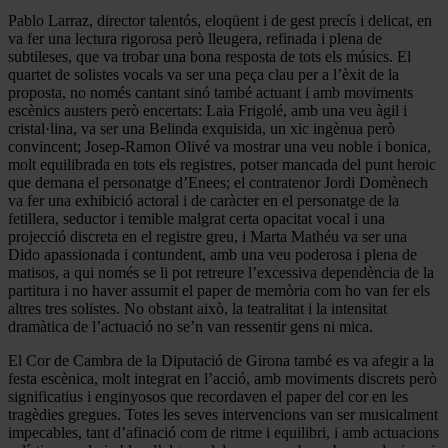
Pablo Larraz, director talentós, eloqüent i de gest precís i delicat, en
va fer una lectura rigorosa però lleugera, refinada i plena de
subtileses, que va trobar una bona resposta de tots els músics. El
quartet de solistes vocals va ser una peça clau per a l’èxit de la
proposta, no només cantant sinó també actuant i amb moviments
escènics austers però encertats: Laia Frigolé, amb una veu àgil i
cristal·lina, va ser una Belinda exquisida, un xic ingènua però
convincent; Josep-Ramon Olivé va mostrar una veu noble i bonica,
molt equilibrada en tots els registres, potser mancada del punt heroic
que demana el personatge d’Enees; el contratenor Jordi Domènech
va fer una exhibició actoral i de caràcter en el personatge de la
fetillera, seductor i temible malgrat certa opacitat vocal i una
projecció discreta en el registre greu, i Marta Mathéu va ser una
Dido apassionada i contundent, amb una veu poderosa i plena de
matisos, a qui només se li pot retreure l’excessiva dependència de la
partitura i no haver assumit el paper de memòria com ho van fer els
altres tres solistes. No obstant això, la teatralitat i la intensitat
dramàtica de l’actuació no se’n van ressentir gens ni mica.
El Cor de Cambra de la Diputació de Girona també es va afegir a la
festa escènica, molt integrat en l’acció, amb moviments discrets però
significatius i enginyosos que recordaven el paper del cor en les
tragèdies gregues. Totes les seves intervencions van ser musicalment
impecables, tant d’afinació com de ritme i equilibri, i amb actuacions