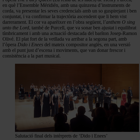
en què l’Ensemble Méridién, amb una quinzena d’instruments de
corda, va presentar les seves credencials amb un so guspirejant i ben
conjuntat, i va confirmar la trajectòria ascendent que li hem vist
darrerament. El cor va aparèixer en l’obra següent, l’
anthem
O sing
unto the Lord
, també de Purcell, que va sonar ben ajustat i equilibrat
tímbricament i amb una actuació destacada del baríton Josep-Ramon
Olivé. El plat fort de la vetllada va arribar a la segona part, amb
l’òpera
Dido i Enees
del mateix compositor anglès, en una versió
amb el punt just d’escena i moviments, que van donar frescor i
consistència a la part musical.
Salutació final dels intèrprets de ‘Dido i Enees’