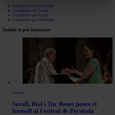
Compártelo en Facebook
Compártelo en Twitter
Compártelo per Email
Compártelo per Whatsapp
Navegar
També et pot interessar
per
les
articles
de
Actualitat
Concerts
Savall, Rial i Tur Bonet posen el
fermall al Festival de Peralada