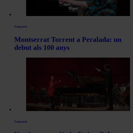
Concerts
Montserrat Torrent a Peralada: un
debut als 100 anys
Concerts