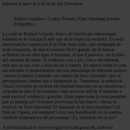
importar-li gaire ni a ell ni als qui l’envolten.
Robert Gleadow i Carlos Álvarez. Foto: Shooting Serveis
Fotogràfics.
La visió de Roland Schwab, doncs, té clarobscurs interessants,
sobretot en la concepció més que en la traducció escènica. És molt
interessant la construcció d’un Don Joan sàdic, que fastiguejat de
tanta conquesta, de tant d’erotisme fàcil i gratuït, ha de buscar
al·licients en un altre tipus d’erotisme, el que li provoca –en la línia
del marquès de Sade– la violència com a joc, com a divertiment,
més que no pas com a objectiu en si mateix. En aquest sentit és com
cal entendre el desdoblament del seu personatge en diferents ombres
–essent el mateix Leporello una ombra de Don Giovanni– que el
persegueixen i imiten fins a fastiguejar-lo. Tanmateix, la traducció
visual i escènica no va tenir els resultats esperats, en ser monòtona i
avorrida en més d’un moment i amb recursos difícils d’entendre o
amb excés d’evidència i gratuïtat. Quin paper tenia la nena prepúber
que es passeja per l’escenari provocant la fascinació i alhora el
respecte de Don Giovanni? El fantasma de la seva moralitat? I el
final de l’òpera, cal entendre’l com una banalització de la mateixa
condició donjoanesca del personatge? És, realment, tot un joc?
A nivell musical la cosa va seguir un camí paral·lel, amb una