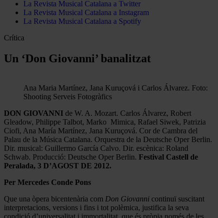
La Revista Musical Catalana a Twitter
La Revista Musical Catalana a Instagram
La Revista Musical Catalana a Spotify
Crítica
Un ‘Don Giovanni’ banalitzat
Ana Maria Martínez, Jana Kuruçová i Carlos Álvarez. Foto:
Shooting Serveis Fotogràfics
DON GIOVANNI
de W. A. Mozart. Carlos Álvarez, Robert
Gleadow, Philippe Talbot, Marko Mimica, Rafael Siwek, Patrizia
Ciofi, Ana María Martínez, Jana Kuruçová. Cor de Cambra del
Palau de la Música Catalana. Orquestra de la Deutsche Oper Berlin.
Dir. musical: Guillermo García Calvo. Dir. escènica: Roland
Schwab. Producció: Deutsche Oper Berlin.
Festival Castell de
Peralada, 3 D’AGOST DE 2012.
Per Mercedes Conde Pons
Que una òpera bicentenària com
Don Giovanni
continuï suscitant
interpretacions, versions i fins i tot polèmica, justifica la seva
condició d’universalitat i immortalitat, que és pròpia només de les