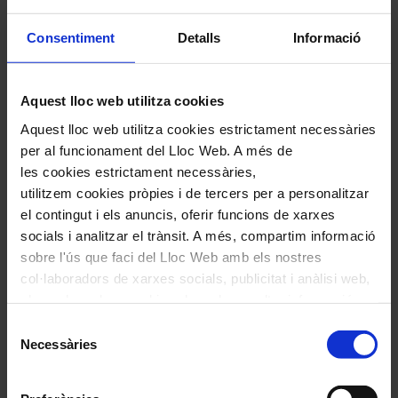
Consentiment
Detalls
Informació
Aquest lloc web utilitza cookies
Aquest lloc web utilitza cookies estrictament necessàries
per al funcionament del Lloc Web. A més de
les cookies estrictament necessàries,
utilitzem cookies pròpies i de tercers per a personalitzar
el contingut i els anuncis, oferir funcions de xarxes
socials i analitzar el trànsit. A més, compartim informació
sobre l'ús que faci del Lloc Web amb els nostres
col·laboradors de xarxes socials, publicitat i anàlisi web,
els quals poden combinar-la amb una altra informació
que els hagi proporcionat o que hagin recopilat a través
Comparteix aquest article
Selecció
de l'ús que hagi fet dels seus serveis. En el quadre
Necessàries
de
Compártelo en Facebook
inferior pot “Permetre totes les cookies” o seleccionar el
consentiment
Compártelo en Twitter
tipus de cookies que vol permetre i prémer sobre
Compártelo per Email