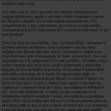
veritables obres d’art.
Una altra cosa és, però, que totes les versions i interpretacions
estiguin justificades, ajudin a entendre el mite donjoanesc exposat
per Mozart i agradin. Tres condicionants que poden ser, o no,
complementaris. I que, naturalment, en el tercer cas està sotmès
directament al judici i criteri propis del consumidor individual: el seu
gust personal.
Des d’un punt de vista literari, i fins i tot musicològic, interpretar el
dramma giocoso
de Mozart –
Don Giovanni
– com una festa
orgiàstica del llibertinatge més obscur i pertorbador, pròpia ja no
d’un Don Joan, sinó d’un marquès de Sade– pot ser lícit i, fins i tot,
enriquidor per a la comprensió d’un mite polièdric, de moltes cares i
moltes versions que, en el fons, explica la profunda complexitat
humana, la seva contradicció perenne, el seu anhel d’immortalitat
més enllà, o al marge, de la moral. En aquest sentit, tallar el
concertant amb moralitat
amb què Mozart va enllestir l’òpera –va
haver-hi una època en què es dubtava que aquest concertant fos
original de la primera versió de l’òpera, tot resultant-ne habitual el
tall– dóna més dramatisme a l’òpera, en una condemna de la
irremissible condició mortal de l’home, més enllà de la condemna
moral. Però cal no oblidar que Mozart va crear un
dramma giocoso
,
una òpera
buffa
en què el que es busca és treure ferro a la condemna
i mort de Don Joan, que mor tal com viu, sense que això sembli