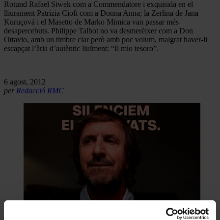
Rotund Rafael Siwek com a Commendatore i exquisida en el
lliurament Patrizia Ciofi com a Donna Anna; la Zerlina de Jana
Kuruçová i el Masetto de Marko Mimica van passar més
desapercebuts. Philippe Talbot no va desmerèixer com a Don
Ottavio, amb un timbre clar però amb poc volum, malgrat haver-li
escapçat l’ària d’autèntic lluïment: “Il mio tesoro”.
6 agost, 2012
per
Redacció RMC