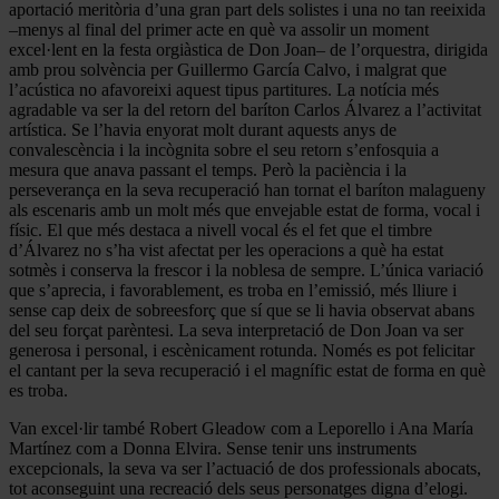
aportació meritòria d’una gran part dels solistes i una no tan reeixida
–menys al final del primer acte en què va assolir un moment
excel·lent en la festa orgiàstica de Don Joan– de l’orquestra, dirigida
amb prou solvència per Guillermo García Calvo, i malgrat que
l’acústica no afavoreixi aquest tipus partitures. La notícia més
agradable va ser la del retorn del baríton Carlos Álvarez a l’activitat
artística. Se l’havia enyorat molt durant aquests anys de
convalescència i la incògnita sobre el seu retorn s’enfosquia a
mesura que anava passant el temps. Però la paciència i la
perseverança en la seva recuperació han tornat el baríton malagueny
als escenaris amb un molt més que envejable estat de forma, vocal i
físic. El que més destaca a nivell vocal és el fet que el timbre
d’Álvarez no s’ha vist afectat per les operacions a què ha estat
sotmès i conserva la frescor i la noblesa de sempre. L’única variació
que s’aprecia, i favorablement, es troba en l’emissió, més lliure i
sense cap deix de sobreesforç que sí que se li havia observat abans
del seu forçat parèntesi. La seva interpretació de Don Joan va ser
generosa i personal, i escènicament rotunda. Només es pot felicitar
el cantant per la seva recuperació i el magnífic estat de forma en què
es troba.
Van excel·lir també Robert Gleadow com a Leporello i Ana María
Martínez com a Donna Elvira. Sense tenir uns instruments
excepcionals, la seva va ser l’actuació de dos professionals abocats,
tot aconseguint una recreació dels seus personatges digna d’elogi.