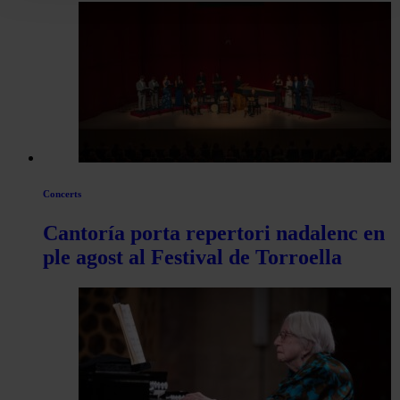
les
articles
de
Actualitat
Concerts
Cantoría porta repertori nadalenc en
ple agost al Festival de Torroella