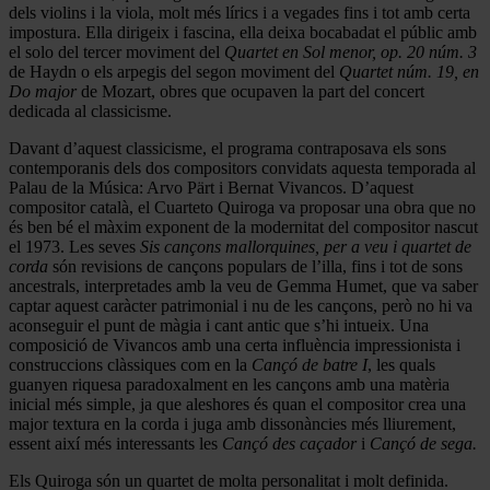
dels violins i la viola, molt més lírics i a vegades fins i tot amb certa
impostura. Ella dirigeix i fascina, ella deixa bocabadat el públic amb
el solo del tercer moviment del
Quartet en Sol menor, op. 20 núm. 3
de Haydn o els arpegis del segon moviment del
Quartet núm. 19, en
Do major
de Mozart, obres que ocupaven la part del concert
dedicada al classicisme.
Davant d’aquest classicisme, el programa contraposava els sons
contemporanis dels dos compositors convidats aquesta temporada al
Palau de la Música: Arvo Pärt i Bernat Vivancos. D’aquest
compositor català, el Cuarteto Quiroga va proposar una obra que no
és ben bé el màxim exponent de la modernitat del compositor nascut
el 1973. Les seves
Sis cançons mallorquines, per a veu i quartet de
corda
són revisions de cançons populars de l’illa, fins i tot de sons
ancestrals, interpretades amb la veu de Gemma Humet, que va saber
captar aquest caràcter patrimonial i nu de les cançons, però no hi va
aconseguir el punt de màgia i cant antic que s’hi intueix. Una
composició de Vivancos amb una certa influència impressionista i
construccions clàssiques com en la
Cançó de batre I
, les quals
guanyen riquesa paradoxalment en les cançons amb una matèria
inicial més simple, ja que aleshores és quan el compositor crea una
major textura en la corda i juga amb dissonàncies més lliurement,
essent així més interessants les
Cançó des caçador
i
Cançó de sega.
Els Quiroga són un quartet de molta personalitat i molt definida.