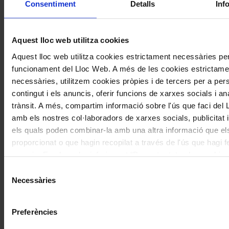
Consentiment
Detalls
Inf
Nom
*
Correu electrònic
*
Aquest lloc web utilitza cookies
Aquest lloc web utilitza cookies estrictament necessàries per
funcionament del Lloc Web. A més de les cookies estrictame
Navegar
També et pot interessar
necessàries, utilitzem cookies pròpies i de tercers per a pers
per
contingut i els anuncis, oferir funcions de xarxes socials i ana
les
trànsit. A més, compartim informació sobre l'ús que faci del
articles
amb els nostres col·laboradors de xarxes socials, publicitat i
de
els quals poden combinar-la amb una altra informació que el
Actualitat
proporcionat o que hagin recopilat a través de l'ús que hagi f
serveis. En el quadre inferior pot “Permetre totes les cookies
seleccionar el tipus de cookies que vol permetre i prémer so
Selecció
"Permetre la selecció". Si vol més informació visiti la nostra 
Necessàries
de
de Cookies
aquí
, a través de la qual podrà deshabilitar o con
consentiment
Concerts
les cookies en qualsevol moment.
Preferències
Cantoría porta repertori nadalenc en