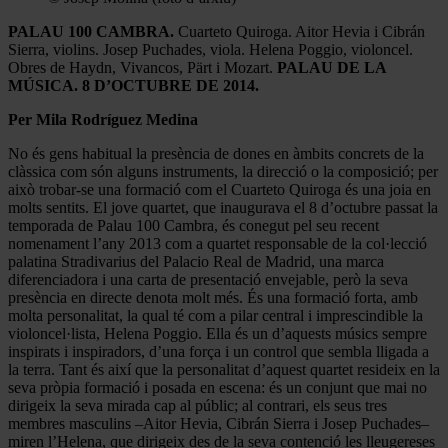
PALAU 100 CAMBRA.
Cuarteto Quiroga. Aitor Hevia i Cibrán
Sierra, violins. Josep Puchades, viola. Helena Poggio, violoncel.
Obres de Haydn, Vivancos, Pärt i Mozart.
PALAU DE LA
MÚSICA. 8 D’OCTUBRE DE 2014.
Per Mila Rodríguez Medina
No és gens habitual la presència de dones en àmbits concrets de la
clàssica com són alguns instruments, la direcció o la composició; per
això trobar-se una formació com el Cuarteto Quiroga és una joia en
molts sentits. El jove quartet, que inaugurava el 8 d’octubre passat la
temporada de Palau 100 Cambra, és conegut pel seu recent
nomenament l’any 2013 com a quartet responsable de la col·lecció
palatina Stradivarius del Palacio Real de Madrid, una marca
diferenciadora i una carta de presentació envejable, però la seva
presència en directe denota molt més. És una formació forta, amb
molta personalitat, la qual té com a pilar central i imprescindible la
violoncel·lista, Helena Poggio. Ella és un d’aquests músics sempre
inspirats i inspiradors, d’una força i un control que sembla lligada a
la terra. Tant és així que la personalitat d’aquest quartet resideix en la
seva pròpia formació i posada en escena: és un conjunt que mai no
dirigeix la seva mirada cap al públic; al contrari, els seus tres
membres masculins –Aitor Hevia, Cibrán Sierra i Josep Puchades–
miren l’Helena, que dirigeix des de la seva contenció les lleugereses