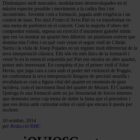
Dinàmiques molt marcades, modulacions desenvolupades en el
màxim espectre possible i moviments a la cadira fins i tot
incontrolats. Joventut com a formació, jugada amb exigència i un
control de base. Per això
Frates
d’Arvo Pärt es va transformar en
una mena de parèntesi en el concert. Com la majoria d’obres del
compositor estonià, suposa un exercici d’aturament gairebé místic
que ens va mostrar un quartet ben diferent: un pianíssim extrem que
domina tota l’obra i en què vam veure el segon violí de Cibrán
Sierra i la viola de Josep Pujades en un registre molt diferenciat de la
seva interpretació clàssica. Ells són els més lírics de la formació i
veure’ls en la retenció requerida per Pärt ens mostra un altre quartet,
potser més interessant. En completa el joc el primer violí d’Aitor
Hevia, que juga cara a cara amb el poder del violoncel de Poggio,
tot confrontant la seva interpretació lleugera de precisió senzilla i
revalidant-se com a figura vital del quartet en moments de gran
lucidesa, com el moviment final del quartet de Mozart. El Cuarteto
Quiroga és una formació amb un joc fenomenal de forces internes
que demostra sense cap mena de dubte la fama que el precedeix i
que ens deixa amb curiositat sobre el camí que encara li queda per
recórrer.
10 octubre, 2014
per
Redacció RMC