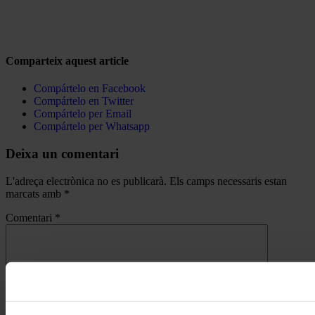
Comparteix aquest article
Compártelo en Facebook
Compártelo en Twitter
Compártelo per Email
Compártelo per Whatsapp
Deixa un comentari
L'adreça electrònica no es publicarà.
Els camps necessaris estan
marcats amb
*
Comentari
*