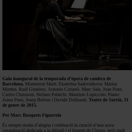
Gala inaugural de la temporada d’òpera de cambra de
Barcelona.
Montserrat Martí. Ekaterina Sadovnikova. Marisa
Martins. Raúl Giménez. Antonio Corianò. Marc Sala. Joan Pons.
Carlos Chausson. Stefano Palatchi. Maurizio Lopiccolo. Piano:
Joana Pons, Josep Buforn i Davide Dellisanti.
Teatre de Sarrià, 31
de gener de 2015.
Per Marc Busquets Figuerola
És sempre motiu d’alegria i celebració la creació d’una nova
organització dedicada a la difusió i el foment de l’òpera, però molt