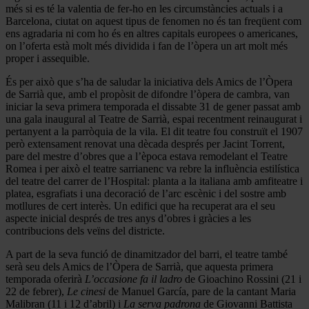
més si es té la valentia de fer-ho en les circumstàncies actuals i a
Barcelona, ciutat on aquest tipus de fenomen no és tan freqüent com
ens agradaria ni com ho és en altres capitals europees o americanes,
on l’oferta està molt més dividida i fan de l’òpera un art molt més
proper i assequible.
És per això que s’ha de saludar la iniciativa dels Amics de l’Òpera
de Sarrià que, amb el propòsit de difondre l’òpera de cambra, van
iniciar la seva primera temporada el dissabte 31 de gener passat amb
una gala inaugural al Teatre de Sarrià, espai recentment reinaugurat i
pertanyent a la parròquia de la vila. El dit teatre fou construït el 1907
però extensament renovat una dècada després per Jacint Torrent,
pare del mestre d’obres que a l’època estava remodelant el Teatre
Romea i per això el teatre sarrianenc va rebre la influència estilística
del teatre del carrer de l’Hospital: planta a la italiana amb amfiteatre i
platea, esgrafiats i una decoració de l’arc escènic i del sostre amb
motllures de cert interès. Un edifici que ha recuperat ara el seu
aspecte inicial després de tres anys d’obres i gràcies a les
contribucions dels veïns del districte.
A part de la seva funció de dinamitzador del barri, el teatre també
serà seu dels Amics de l’Òpera de Sarrià, que aquesta primera
temporada oferirà
L’occasione fa il ladro
de Gioachino Rossini (21 i
22 de febrer),
Le cinesi
de Manuel García, pare de la cantant Maria
Malibran (11 i 12 d’abril) i
La serva padrona
de Giovanni Battista