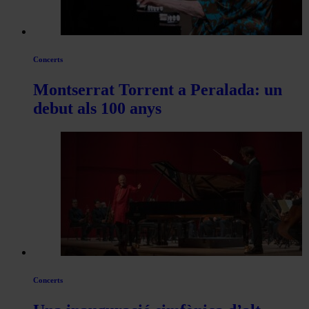
Concerts
Montserrat Torrent a Peralada: un
debut als 100 anys
Concerts