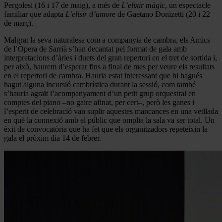
Pergolesi (16 i 17 de maig), a més de
L’elixir màgic
, un espectacle
familiar que adapta
L’elisir d’amore
de Gaetano Donizetti (20 i 22
de març).
Malgrat la seva naturalesa com a companyia de cambra, els Amics
de l’Òpera de Sarrià s’han decantat pel format de gala amb
interpretacions d’àries i duets del gran repertori en el tret de sortida i,
per això, haurem d’esperar fins a final de mes per veure els resultats
en el repertori de cambra. Hauria estat interessant que hi hagués
hagut alguna incursió cambrística durant la sessió, com també
s’hauria agraït l’acompanyament d’un petit grup orquestral en
comptes del piano –no gaire afinat, per cert–, però les ganes i
l’esperit de celebració van suplir aquestes mancances en una vetllada
en què la connexió amb el públic que omplia la sala va ser total. Un
èxit de convocatòria que ha fet que els organitzadors repeteixin la
gala el pròxim dia 14 de febrer.