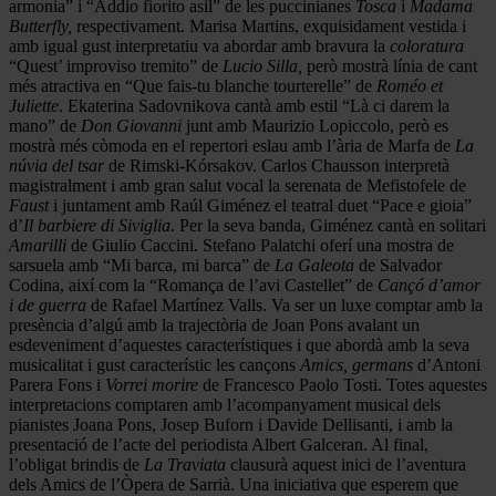
armonia” i “Addio fiorito asil” de les puccinianes
Tosca
i
Madama
Butterfly,
respectivament. Marisa Martins, exquisidament vestida i
amb igual gust interpretatiu va abordar amb bravura la
coloratura
“Quest’ improviso tremito” de
Lucio Silla,
però mostrà línia de cant
més atractiva en “Que fais-tu blanche tourterelle” de
Roméo et
Juliette
. Ekaterina Sadovnikova cantà amb estil “Là ci darem la
mano” de
Don Giovanni
junt amb Maurizio Lopiccolo, però es
mostrà més còmoda en el repertori eslau amb l’ària de Marfa de
La
núvia del tsar
de Rimski-Kórsakov. Carlos Chausson interpretà
magistralment i amb gran salut vocal la serenata de Mefistofele de
Faust
i juntament amb Raúl Giménez el teatral duet “Pace e gioia”
d’
Il barbiere di Siviglia
. Per la seva banda, Giménez cantà en solitari
Amarilli
de Giulio Caccini. Stefano Palatchi oferí una mostra de
sarsuela amb “Mi barca, mi barca” de
La Galeota
de Salvador
Codina, així com la “Romança de l’avi Castellet” de
Cançó d’amor
i de guerra
de Rafael Martínez Valls. Va ser un luxe comptar amb la
presència d’algú amb la trajectòria de Joan Pons avalant un
esdeveniment d’aquestes característiques i que abordà amb la seva
musicalitat i gust característic les cançons
Amics, germans
d’Antoni
Parera Fons i
Vorrei morire
de Francesco Paolo Tosti. Totes aquestes
interpretacions comptaren amb l’acompanyament musical dels
pianistes Joana Pons, Josep Buforn i Davide Dellisanti, i amb la
presentació de l’acte del periodista Albert Galceran. Al final,
l’obligat brindis de
La Traviata
clausurà aquest inici de l’aventura
dels Amics de l’Òpera de Sarrià. Una iniciativa que esperem que