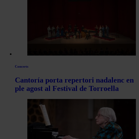
les
articles
de
Actualitat
Concerts
Cantoría porta repertori nadalenc en
ple agost al Festival de Torroella