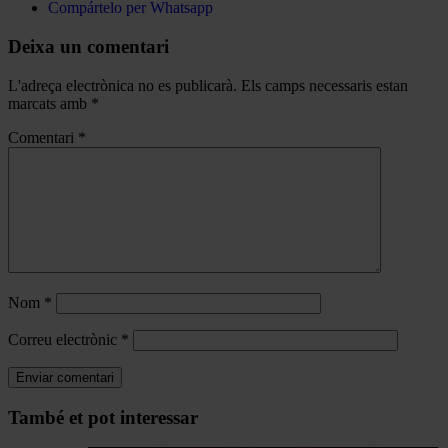
Compártelo per Whatsapp
Deixa un comentari
L'adreça electrònica no es publicarà.
Els camps necessaris estan
marcats amb
*
Comentari
*
Nom
*
Correu electrònic
*
Navegar
També et pot interessar
per