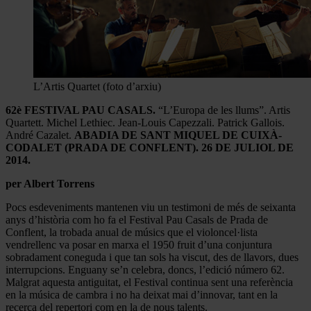
L’Artis Quartet (foto d’arxiu)
62è FESTIVAL PAU CASALS.
“L’Europa de les llums”. Artis
Quartett. Michel Lethiec. Jean-Louis Capezzali. Patrick Gallois.
André Cazalet.
ABADIA DE SANT MIQUEL DE CUIXÀ-
CODALET (PRADA DE CONFLENT). 26 DE JULIOL DE
2014.
per Albert Torrens
Pocs esdeveniments mantenen viu un testimoni de més de seixanta
anys d’història com ho fa el Festival Pau Casals de Prada de
Conflent, la trobada anual de músics que el violoncel·lista
vendrellenc va posar en marxa el 1950 fruit d’una conjuntura
sobradament coneguda i que tan sols ha viscut, des de llavors, dues
interrupcions. Enguany se’n celebra, doncs, l’edició número 62.
Malgrat aquesta antiguitat, el Festival continua sent una referència
en la música de cambra i no ha deixat mai d’innovar, tant en la
recerca del repertori com en la de nous talents.