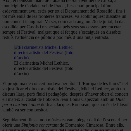
Així, el bellíssim marc de l’abadia de Sant Miquel de Cuixà, al
municipi de Codalet, veí de Prada, l’escenari principal d’un
esdeveniment avui estès per tot el Departament del Rosselló i fins i
tot més enllà de les fronteres franceses, va acollir aquest dissabte un
nou concert inaugural. Va ser, com cada any, un 26 de juliol, la data
escollida per Casals i respectada pels seus successors per encetar
sempre el Festival, malgrat que el fet que s’escaigués en dissabte
reduís l’afluència de públic a poc més d’una mitja entrada.
El clarinetista Michel Lethiec,
director artístic del Festival (foto
d’arxiu)
El programa de concert portava per títol “L’Europa de les llums” i el
va justificar el director artístic del Festival, Michel Lethiec, amb un
discurs llarg, però fluid i pedagògic, després d’haver obert el concert
ell mateix al costat de l’oboista Jean-Louis Capezzali amb un
Duet
per a clarinet i oboè
de Jean-Jacques Rousseau, que a més de filòsof
també va ser compositor.
Seguidament, fins a nou músics es van aplegar dalt de l’escenari per
oferir una
Simfonia concertant
de Domenico Cimarosa. Entre ells,
els quatre alemanys integrants del Quartet Artis, que assumirien el