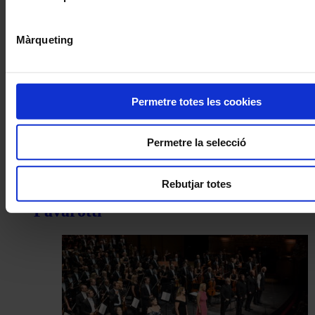
Màrqueting
Permetre totes les cookies
Concerts
Permetre la selecció
Musicant la maternitat: el Festival de
Peralada acull una estrena de
Rebutjar totes
Demestres amb text de Cristina
Pavarotti