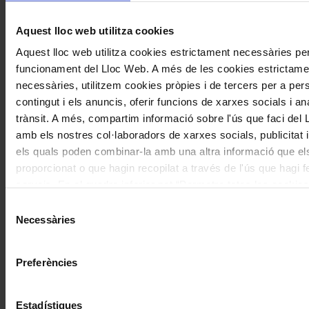
Correu electrònic
*
Aquest lloc web utilitza cookies
Aquest lloc web utilitza cookies estrictament necessàries per
Navegar
També et pot interessar
funcionament del Lloc Web. A més de les cookies estrictame
per
necessàries, utilitzem cookies pròpies i de tercers per a pers
les
contingut i els anuncis, oferir funcions de xarxes socials i ana
articles
trànsit. A més, compartim informació sobre l'ús que faci del
de
amb els nostres col·laboradors de xarxes socials, publicitat i
Actualitat
els quals poden combinar-la amb una altra informació que el
proporcionat o que hagin recopilat a través de l'ús que hagi f
serveis. En el quadre inferior pot “Permetre totes les cookies
seleccionar el tipus de cookies que vol permetre i prémer so
Selecció
"Permetre la selecció". Si vol més informació visiti la nostra 
Necessàries
de
Concerts
de Cookies
aquí
, a través de la qual podrà deshabilitar o con
consentiment
les cookies en qualsevol moment.
D’un Brahms fosc a un Dvořák clar
Preferències
Estadístiques