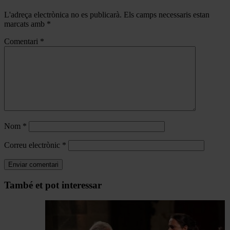
L'adreça electrònica no es publicarà.
Els camps necessaris estan
marcats amb
*
Comentari
*
Nom
*
Correu electrònic
*
Navegar
També et pot interessar
per
les
articles