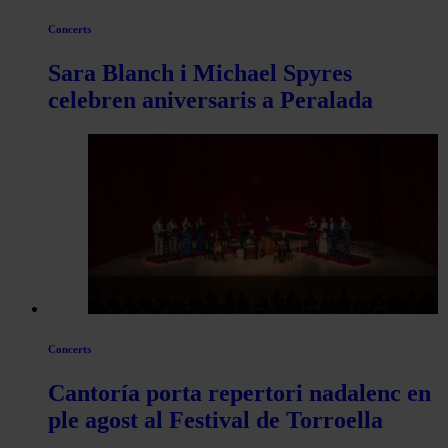
Concerts
Sara Blanch i Michael Spyres
celebren aniversaris a Peralada
Concerts
Cantoría porta repertori nadalenc en
ple agost al Festival de Torroella