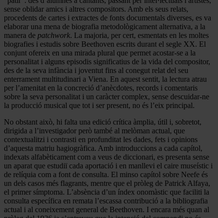
“patir”: des d’alumnes a cantants, passant per intel·lectuals i artistes,
sense oblidar amics i altres compositors. Amb els seus relats,
procedents de cartes i extractes de fonts documentals diverses, es va
elaborar una mena de biografia metodològicament alternativa, a la
manera de
patchwork
. La majoria, per cert, esmentats en les moltes
biografies i estudis sobre Beethoven escrits durant el segle XX. El
conjunt ofereix en una mirada plural que permet acostar-se a la
personalitat i alguns episodis significatius de la vida del compositor,
des de la seva infància i joventut fins al conegut relat del seu
enterrament multitudinari a Viena. En aquest sentit, la lectura atrau
per l’amenitat en la concreció d’anècdotes, records i comentaris
sobre la seva personalitat i un caràcter complex, sense descuidar-ne
la producció musical que tot i ser present, no és l’eix principal.
No obstant això, hi falta una edició crítica àmplia, útil i, sobretot,
dirigida a l’investigador però també al melòman actual, que
contextualitzi i contrasti en profunditat les dades, fets i opinions
d’aquesta matriu hagiogràfica. Amb introduccions a cada capítol,
indexats alfabèticament com a veus de diccionari, es presenta sense
un aparat que estudiï cada aportació i en manllevi el caire museístic i
de relíquia com a font de consulta. El minso capítol sobre Neefe és
un dels casos més flagrants, mentre que el pròleg de Patrick Alfaya,
el primer símptoma. L’absència d’un índex onomàstic que faciliti la
consulta específica en remata l’escassa contribució a la bibliografia
actual i al coneixement general de Beethoven. I encara més quan al