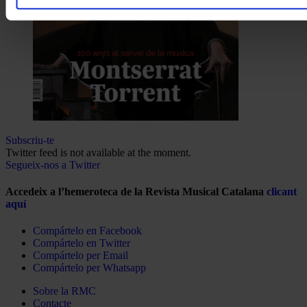
Subscriu-te
Twitter feed is not available at the moment.
Segueix-nos a Twitter
Accedeix a l’hemeroteca de la Revista Musical Catalana
clicant
aquí
Compártelo en Facebook
Compártelo en Twitter
Compártelo per Email
Compártelo per Whatsapp
Sobre la RMC
Contacte