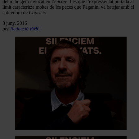
del mític geni invocat en l’
encore
. I és que l’expressivitat portada al
límit caracteritza moltes de les peces que Paganini va batejar amb el
sobrenom de
Capricis
.
8 juny, 2016
per
Redacció RMC