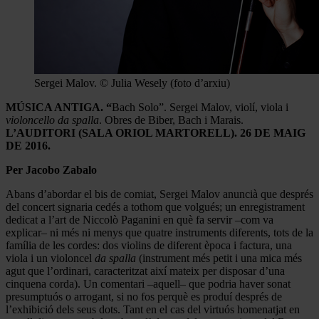
Sergei Malov. © Julia Wesely (foto d’arxiu)
MÚSICA ANTIGA. “
Bach Solo”. Sergei Malov, violí, viola i
violoncello da spalla
. Obres de Biber, Bach i Marais.
L’AUDITORI (SALA ORIOL MARTORELL). 26 DE MAIG
DE 2016.
Per Jacobo Zabalo
Abans d’abordar el bis de comiat, Sergei Malov anuncià que després
del concert signaria cedés a tothom que volgués; un enregistrament
dedicat a l’art de Niccolò Paganini en què fa servir –com va
explicar– ni més ni menys que quatre instruments diferents, tots de la
família de les cordes: dos violins de diferent època i factura, una
viola i un violoncel
da spalla
(instrument més petit i una mica més
agut que l’ordinari, caracteritzat així mateix per disposar d’una
cinquena corda). Un comentari –aquell– que podria haver sonat
presumptuós o arrogant, si no fos perquè es produí després de
l’exhibició dels seus dots. Tant en el cas del virtuós homenatjat en