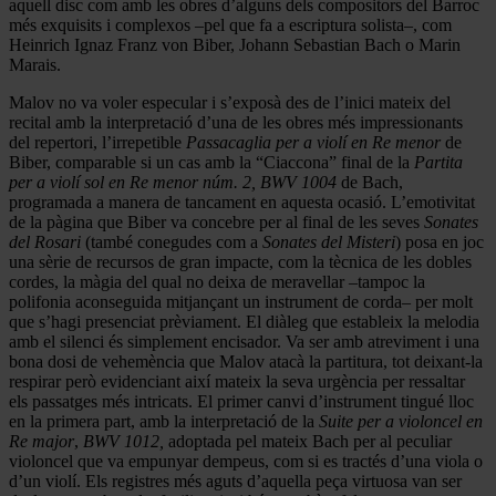
aquell disc com amb les obres d’alguns dels compositors del Barroc
més exquisits i complexos –pel que fa a escriptura solista–, com
Heinrich Ignaz Franz von Biber, Johann Sebastian Bach o Marin
Marais.
Malov no va voler especular i s’exposà des de l’inici mateix del
recital amb la interpretació d’una de les obres més impressionants
del repertori, l’irrepetible
Passacaglia
per a violí en Re menor
de
Biber, comparable si un cas amb la “Ciaccona” final de la
Partita
per a violí sol en Re menor núm. 2, BWV 1004
de Bach,
programada a manera de tancament en aquesta ocasió. L’emotivitat
de la pàgina que Biber va concebre per al final de les seves
Sonates
del Rosari
(també conegudes com a
Sonates del Misteri
) posa en joc
una sèrie de recursos de gran impacte, com la tècnica de les dobles
cordes, la màgia del qual no deixa de meravellar –tampoc la
polifonia aconseguida mitjançant un instrument de corda– per molt
que s’hagi presenciat prèviament. El diàleg que estableix la melodia
amb el silenci és simplement encisador. Va ser amb atreviment i una
bona dosi de vehemència que Malov atacà la partitura, tot deixant-la
respirar però evidenciant així mateix la seva urgència per ressaltar
els passatges més intricats. El primer canvi d’instrument tingué lloc
en la primera part, amb la interpretació de la
Suite per a violoncel en
Re major
,
BWV 1012,
adoptada pel mateix Bach per al peculiar
violoncel que va empunyar dempeus, com si es tractés d’una viola o
d’un violí. Els registres més aguts d’aquella peça virtuosa van ser