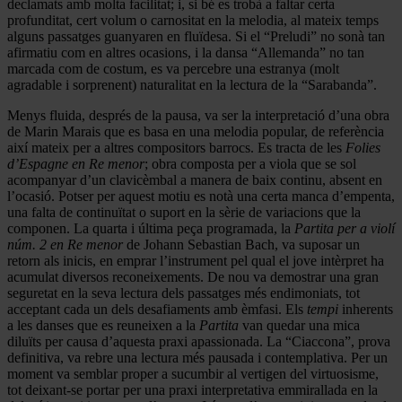
declamats amb molta facilitat; i, si bé es trobà a faltar certa
profunditat, cert volum o carnositat en la melodia, al mateix temps
alguns passatges guanyaren en fluïdesa. Si el “Preludi” no sonà tan
afirmatiu com en altres ocasions, i la dansa “Allemanda” no tan
marcada com de costum, es va percebre una estranya (molt
agradable i sorprenent) naturalitat en la lectura de la “Sarabanda”.
Menys fluida, després de la pausa, va ser la interpretació d’una obra
de Marin Marais que es basa en una melodia popular, de referència
així mateix per a altres compositors barrocs. Es tracta de les
Folies
d’Espagne en Re menor
; obra composta per a viola que se sol
acompanyar d’un clavicèmbal a manera de baix continu, absent en
l’ocasió. Potser per aquest motiu es notà una certa manca d’empenta,
una falta de continuïtat o suport en la sèrie de variacions que la
componen. La quarta i última peça programada, la
Partita per a violí
núm. 2 en Re menor
de Johann Sebastian Bach, va suposar un
retorn als inicis, en emprar l’instrument pel qual el jove intèrpret ha
acumulat diversos reconeixements. De nou va demostrar una gran
seguretat en la seva lectura dels passatges més endimoniats, tot
acceptant cada un dels desafiaments amb èmfasi. Els
tempi
inherents
a les danses que es reuneixen a la
Partita
van quedar una mica
diluïts per causa d’aquesta praxi apassionada. La “Ciaccona”, prova
definitiva, va rebre una lectura més pausada i contemplativa. Per un
moment va semblar proper a sucumbir al vertigen del virtuosisme,
tot deixant-se portar per una praxi interpretativa emmirallada en la