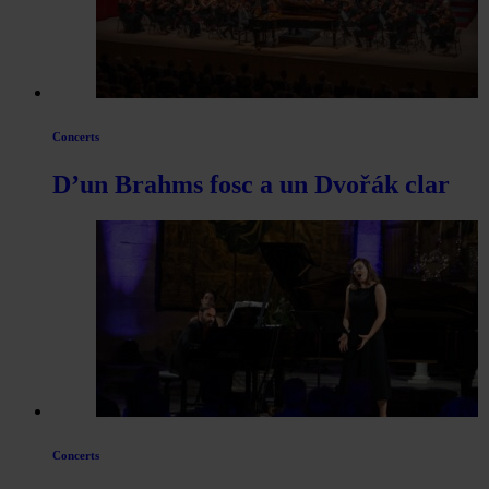
Concerts
D’un Brahms fosc a un Dvořák clar
Concerts