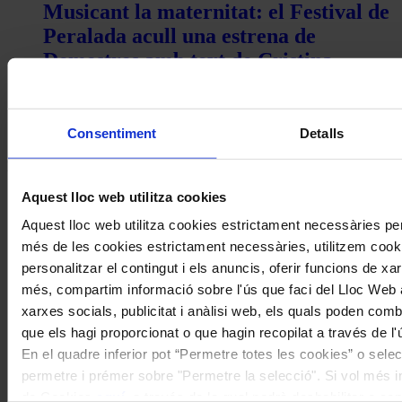
Musicant la maternitat: el Festival de
Peralada acull una estrena de
Demestres amb text de Cristina
Pavarotti
Coneix la nostra publicació
Consentiment
Detalls
I gaudeix a més dels següents descomptes:
Aquest lloc web utilitza cookies
20% als concerts del Palau de la Música Catalana
Descomptes a altres cicles de concerts col·laboradors
Aquest lloc web utilitza cookies estrictament necessàries pe
més de les cookies estrictament necessàries, utilitzem cooki
personalitzar el contingut i els anuncis, oferir funcions de xarx
més, compartim informació sobre l'ús que faci del Lloc Web 
xarxes socials, publicitat i anàlisi web, els quals poden com
que els hagi proporcionat o que hagin recopilat a través de l'
En el quadre inferior pot “Permetre totes les cookies” o selec
permetre i prémer sobre "Permetre la selecció". Si vol més inf
de Cookies
aquí
, a través de la qual podrà deshabilitar o co