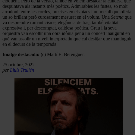
eloqüent. Però de la versió, també en volem destacar la calidesa que
despuntava als instants més poètics. Admirables les fustes, so molt
arrodonit entre les cordes, precises en els atacs i un metall que oferia
un so brillant però curosament mesurat en el volum. Una
Setena
que
va desprendre romanticisme, elegància de traç, també vitalitat
expressiva i, per descomptat, calidesa poètica. Grau i la seva
orquestra van escollir una obra idònia per a un concert inaugural en
què van assolir un nivell interpretatiu que cal desitjar que mantinguin
en el decurs de la temporada.
Imatge destacada:
(c) Martí E. Berenguer.
25 octubre, 2022
per
Lluís Trullén