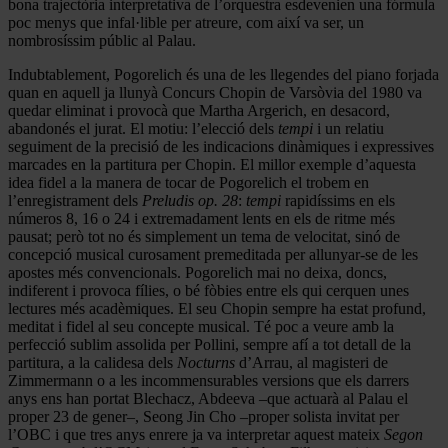
bona trajectòria interpretativa de l’orquestra esdevenien una fórmula
poc menys que infal·lible per atreure, com així va ser, un
nombrosíssim públic al Palau.
Indubtablement, Pogorelich és una de les llegendes del piano forjada
quan en aquell ja llunyà Concurs Chopin de Varsòvia del 1980 va
quedar eliminat i provocà que Martha Argerich, en desacord,
abandonés el jurat. El motiu: l’elecció dels
tempi
i un relatiu
seguiment de la precisió de les indicacions dinàmiques i expressives
marcades en la partitura per Chopin. El millor exemple d’aquesta
idea fidel a la manera de tocar de Pogorelich el trobem en
l’enregistrament dels
Preludis op. 28
:
tempi
rapidíssims en els
números 8, 16 o 24 i extremadament lents en els de ritme més
pausat; però tot no és simplement un tema de velocitat, sinó de
concepció musical curosament premeditada per allunyar-se de les
apostes més convencionals. Pogorelich mai no deixa, doncs,
indiferent i provoca fílies, o bé fòbies entre els qui cerquen unes
lectures més acadèmiques. El seu Chopin sempre ha estat profund,
meditat i fidel al seu concepte musical. Té poc a veure amb la
perfecció sublim assolida per Pollini, sempre afí a tot detall de la
partitura, a la calidesa dels
Nocturns
d’Arrau, al magisteri de
Zimmermann o a les incommensurables versions que els darrers
anys ens han portat Blechacz, Abdeeva –que actuarà al Palau el
proper 23 de gener–, Seong Jin Cho –proper solista invitat per
l’OBC i que tres anys enrere ja va interpretar aquest mateix
Segon