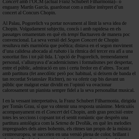
Concert
amb l’OCM (actual Franz Schubert Filharmonia)– o
enguany Martín García, guardonat com a millor intèrpret d’un
concert al Concurs Chopin.
Al Palau, Pogorelich va portar novament al límit la seva idea de
Chopin. Volgudament subjectiu, concís i amb rapidesa en els
passatges ornamentats en què els
tempi
fluctuaven de manera poc
convencional. La seva versió del
Segon Concert
de Chopin
resultava més marmòria que poètica; distava en el segon moviment
d’una calidesa abocada al
rubato
i la rítmica del tercer era afí a una
sonoritat fins i tot pàl·lida. L’opció de Pogorelich, tremendament
personal, s’allunyava d’academicismes i formalismes per despertar,
entre el públic, admiració en uns i certa fredor en d’altres. Tocant
amb partitura (fet anecdòtic però poc habitual, si deixem de banda el
tan recordat Sviatoslav Richter), no va oferir cap bis davant un
públic que malgrat estar dividit en l’opinió va ovacionar
calorosament un pianista sempre fidel a la seva personalitat musical.
I en la vessant interpretativa, la Franz Schubert Filharmonia, dirigida
per Tomàs Grau, sí que va obtenir una resposta unànime. Meticulós
acompanyament en el
Concert
del Chopin, amb gran precisió entre
totes les seccions i copsant tot el sentit romàntic que desprèn una
partitura antològica com la
Setena
de Dvořák, en què les melodies
impregnades dels aires bohemis, els ritmes tan propis de la música
centreeuropea, se succeïen en una versió plena de color, brillant i