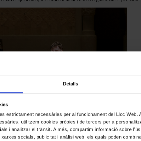
Detalls
kies
kies estrictament necessàries per al funcionament del Lloc Web.
ssàries, utilitzem cookies pròpies i de tercers per a personalitza
ials i analitzar el trànsit. A més, compartim informació sobre l'
 xarxes socials, publicitat i anàlisi web, els quals poden combin