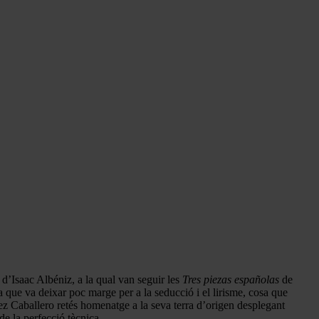
d’Isaac Albéniz, a la qual van seguir les
Tres piezas españolas
de
 que va deixar poc marge per a la seducció i el lirisme, cosa que
aballero retés homenatge a la seva terra d’origen desplegant
de la perfecció tècnica.