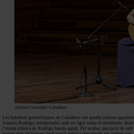
Andrea González Caballero
Les habilitats guitarrístiques de Caballero van quedar paleses igualment
Joaquín Rodrigo, interpretades amb tot rigor sobre el metrònom, diabòl
l’eixuta música de Rodrigo hauria agraït. Per acabar, una peça de saló
majors dots de lirisme i fent que la música prevalgués per primer cop –