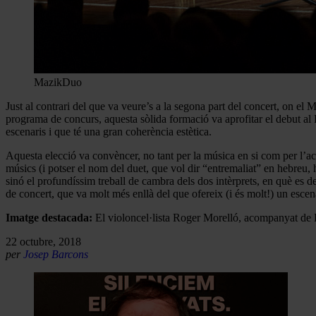
MazikDuo
Just al contrari del que va veure’s a la segona part del concert, on e
programa de concurs, aquesta sòlida formació va aprofitar el debut al Pa
escenaris i que té una gran coherència estètica.
Aquesta elecció va convèncer, no tant per la música en si com per l’act
músics (i potser el nom del duet, que vol dir “entremaliat” en hebreu,
sinó el profundíssim treball de cambra dels dos intèrprets, en què es
de concert, que va molt més enllà del que ofereix (i és molt!) un esce
Imatge destacada:
El violoncel·lista Roger Morelló, acompanyat de F
22 octubre, 2018
per
Josep Barcons