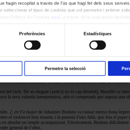
e hagin recopilat a través de l'ús que hagi fet dels seus serveis.
o seleccionar el tipus de cookies que vol permetre i prémer sobr
nostra Política de Cookies
aquí
, a través de la qual podrà deshabil
ment.
Preferències
Estadístiques
 també posaven de manifest la destresa tècnica dels seus components. Per
xplicada per aquest duet format al si del Conservatori del Liceu. Despr
ntemporani (en la tradició dels laments barrocs), de profunda expressivi
 fer una gran tasca, amb un Miguel Vallés explorant amb absoluta musical
Permetre la selecció
Perm
car els aplaudiments sonors del públic: la
Sonata for alto saxophone a
excel·lent treball cambrístic del duet va ser un molt bon final de concert.
ert del cicle. De so elegant i petit (i no és cap demèrit), Morelló va inte
 la seva valentia interpretativa, atès el compromís que suposa una ob
núm. 2, en Fa major
de Johannes Brahms va causar menys bona impressi
 entre el violoncel·lista reusenc i la pianista Fuko Ishii, que feia el pap
 és en absolut un simple acompanyant. Efectivament, Brahms difícilment 
cepte general de l’obra.