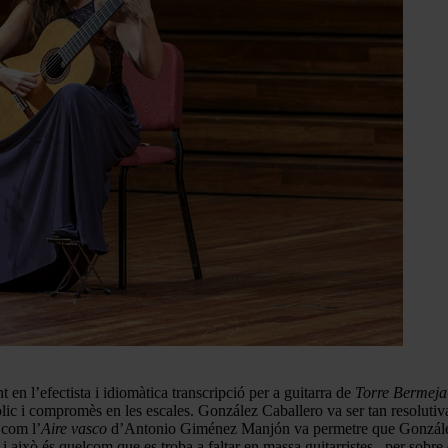
 en l’efectista i idiomàtica transcripció per a guitarra de
Torre Bermeja
ic i compromès en les escales. González Caballero va ser tan resolutiva
 com l’
Aire vasco
d’Antonio Giménez Manjón va permetre que González C
i això és quelcom que es troba a faltar en massa guitarristes– per sobre 