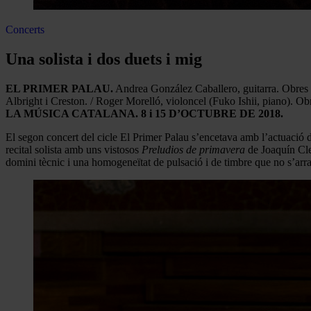
Concerts
Una solista i dos duets i mig
EL PRIMER PALAU.
Andrea González Caballero, guitarra. Obres d
Albright i Creston. / Roger Morelló, violoncel (Fuko Ishii, piano).
LA MÚSICA CATALANA. 8 i 15 D’OCTUBRE DE 2018.
El segon concert del cicle El Primer Palau s’encetava amb l’actuació
recital solista amb uns vistosos
Preludios de primavera
de Joaquín Cl
domini tècnic i una homogeneïtat de pulsació i de timbre que no s’arra