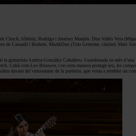
e Clerch, Albéniz, Rodrigo i Jiménez Manjón. Duo Vallés Vera (Miguel 
 Obres de Cassadó i Brahms. MazikDuo (Tolo Genestar, clarinet; Marc Su
 de la guitarrista Andrea González Caballero. Guardonada en més d’una 
erch. Cubà com Leo Brouwer, i en certa manera protegit seu, les compo
ulien davant del virtuosisme de la partitura, que venia a semblar un com