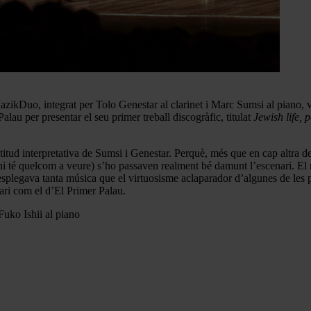
l MazikDuo, integrat per Tolo Genestar al clarinet i Marc Sumsi al pian
lau per presentar el seu primer treball discogràfic, titulat
Jewish life, p
itud interpretativa de Sumsi i Genestar. Perquè, més que en cap altra de
 hi té quelcom a veure) s’ho passaven realment bé damunt l’escenari. El
 desplegava tanta música que el virtuosisme aclaparador d’algunes de le
nari com el d’El Primer Palau.
uko Ishii al piano