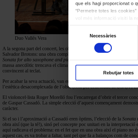
que els hagi proporcionat o qu
“Permetre totes les cookies” 
vol més informació visiti la 
les cookies en qualsevol mo
Selecció
Necessàries
de
Duo Vallés Vera
consentiment
A la segona part del concert, les obres escollides pel Duo Vallés Vera
Salvador Brotons: una obra complexa i plena de virtuosisme, molt ben e
Sonata for alto saxophone and piano
de William Albright: un lament co
massa anecdòtic trencava el clima dolorós de l’obra, els intèrprets van
convincent al teclat.
Rebutjar totes
Per acabar la seva actuació, van encertar-la amb una obra que va arren
l’estètica desacomplexada de l’obra (cent per cent
made in USA
) i l’
El violoncel·lista Roger Morelló fou l’encarregat d’obrir el tercer conc
de Gaspar Cassadó. La simple elecció d’aquest començament demostrava
caràcter.
Si el so i l’aproximació a Cassadó eren òptims, l’elecció de la
Sonata 
obra així (que la té!), sinó pel concepte poc unitari en la interpretació
aquí radicava el problema: en el fet que en una obra així el piano no
aquest cas, es va trobar a faltar, tant pel que fa a balanços com de con