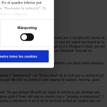
 En el quadre inferior pot
e "Permetre la selecció". Si
itar o configurar
Màrqueting
 obrir l’actuació van interpretar la
Sonata per a saxòfon alt i piano
de
és de l’efectivitat de Brotons va ser el torn del segon moviment de la
tat, que a estones arribava a encongir el cor. Malgrat el final, que per
itat els límits sonors del saxòfon i una Elisabeth Vera del tot
etre totes les cookies
nd piano
de Paul Creston. De títol homònim a les dues obres anteriors,
rpretar l’“Intermezzo” i la “Dansa final” de la
Suite per a violoncel sol
ra que Morelló va defensar amb riquesa de matisos, bravesa, gust i
ó. No pas perquè Morelló no tingui la solvència per afrontar una
er (gens grat) d’ésser allò que es coneix com a “pianista acompanyant”. I
arriba a convèncer si no hi ha un profund treball de cambra que, en