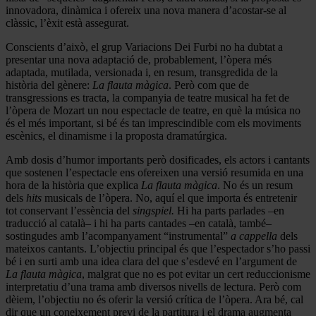
innovadora, dinàmica i ofereix una nova manera d’acostar-se al
clàssic, l’èxit està assegurat.
Conscients d’això, el grup Variacions Dei Furbi no ha dubtat a
presentar una nova adaptació de, probablement, l’òpera més
adaptada, mutilada, versionada i, en resum, transgredida de la
història del gènere:
La flauta màgica
. Però com que de
transgressions es tracta, la companyia de teatre musical ha fet de
l’òpera de Mozart un nou espectacle de teatre, en què la música no
és el més important, si bé és tan imprescindible com els moviments
escènics, el dinamisme i la proposta dramatúrgica.
Amb dosis d’humor importants però dosificades, els actors i cantants
que sostenen l’espectacle ens ofereixen una versió resumida en una
hora de la història que explica
La flauta màgica
. No és un resum
dels
hits
musicals de l’òpera. No, aquí el que importa és entretenir
tot conservant l’essència del
singspiel.
Hi ha parts parlades –en
traducció al català– i hi ha parts cantades –en català, també–
sostingudes amb l’acompanyament “instrumental”
a cappella
dels
mateixos cantants. L’objectiu principal és que l’espectador s’ho passi
bé i en surti amb una idea clara del que s’esdevé en l’argument de
La flauta màgica
, malgrat que no es pot evitar un cert reduccionisme
interpretatiu d’una trama amb diversos nivells de lectura. Però com
dèiem, l’objectiu no és oferir la versió crítica de l’òpera. Ara bé, cal
dir que un coneixement previ de la partitura i el drama augmenta