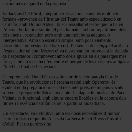
encara més el gaudi de la proposta.
Variacions Dei Furbi, integrat per sis actors i cantants molt ben
formats –provenen de l’Institut del Teatre amb especialització en
cant líric amb Dolors Aldea– busca ressaltar el teatre que hi ha en
l’òpera i ho fa tot assumint el pes dramàtic amb un repartiment dels
rols intens i esgotador, però amb una molt bona adequació
interpretativa. Amb un escenari simple, amb pocs elements
decoratius i un vestuari de baix cost, l’essència del
singspiel
arriba a
l’espectador tal com Mozart el va dissenyar, tot provocant la riallada
de l’espectador i commovent amb dosis iguals en els passatges més
lírics, si bé no s’acaba d’entendre el perquè de les màscares antigàs a
l’inici i al final de l’espectacle.
L’empremta de David Costa –director de la companyia Cor de
Teatre, que ha revolucionat l’escena teatral amb
Operetta–
és
evident en la preparació musical dels intèrprets, de mitjans vocals
solvents i preparació física envejable. L’adaptació musical de Paco
Viciana és funcional, amb alguns encerts lloables en la captura dels
ritmes i l’essència harmònica de la partitura mozartiana.
Un espectacle, en definitiva, amb les dosis necessàries d’humor,
teatre i música requerits. A la sala La Seca-Espai Brossa fins al 7
d’abril. Per no perdre-s’ho.