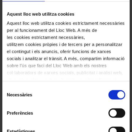
Aquest lloc web utilitza cookies
Aquest lloc web utilitza cookies estrictament necessàries
per al funcionament del Lloc Web. A més de
les cookies estrictament necessàries,
utilitzem cookies pròpies i de tercers per a personalitzar
Comparteix aquest article
el contingut i els anuncis, oferir funcions de xarxes
Compártelo en Facebook
socials i analitzar el trànsit. A més, compartim informació
Compártelo en Twitter
sobre l'ús que faci del Lloc Web amb els nostres
Compártelo per Email
col·laboradors de xarxes socials, publicitat i anàlisi web,
Compártelo per Whatsapp
els quals poden combinar-la amb una altra informació
Navegar
També et pot interessar
que els hagi proporcionat o que hagin recopilat a través
Selecció
per
de l'ús que hagi fet dels seus serveis. En el quadre
Necessàries
de
les
inferior pot “Permetre totes les cookies” o seleccionar el
consentiment
articles
tipus de cookies que vol permetre i prémer sobre
Preferències
de
"Permetre la selecció". Si vol més informació visiti la
nostra Política de Cookies
aquí
, a través de la qual podrà
Actualitat
deshabilitar o configurar les cookies en qualsevol
Estadístiques