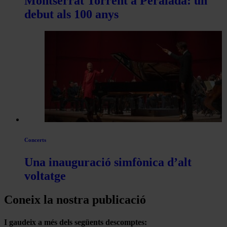
Montserrat Torrent a Peralada: un
debut als 100 anys
Concerts
Una inauguració simfònica d’alt
voltatge
Coneix la nostra publicació
I gaudeix a més dels següents descomptes: