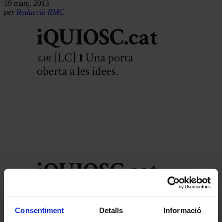
19 març, 2013
per
Redacció RMC
Consentiment
Detalls
Informació