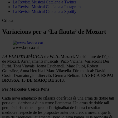
La Revista Musical Catalana a Twitter
La Revista Musical Catalana a Instagram
La Revista Musical Catalana a Spotify
Crítica
Variacions per a ‘La flauta’ de Mozart
www.laseca.cat
LA FLAUTA MÀGICA
de W. A. Mozart.
Versió lliure de l’òpera
de Mozart. Arranjaments musicals: Paco Viciana. Variacions Dei
Furbi. Toni Vinyals, Joana Estebanell, Marc Pujol, Robert
González, Anna Herebia i Marc Vilavella. Dir. musical: David
Costa. Dramatúrgia i direcció: Gemma Beltran.
LA SECA-ESPAI
BROSSA. 15 DE MARÇ DE 2013.
Per Mercedes Conde Pons
Cada nova adaptació de clàssics operístics és una arma de doble tall
per a qui s’arrisca a dur a terme l’empresa. Un arma de doble tall
perquè el risc de transgredir l’originalitat de l’obra i resultar
mediocre respecte de les propostes anteriors creix a mesura que la
llista de “seqüeles” augmenta. Però, d’altra banda, si la proposta és