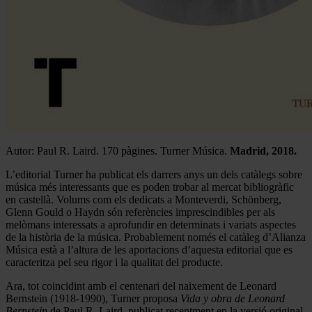
Autor: Paul R. Laird. 170 pàgines. Turner Música.
Madrid, 2018.
L’editorial Turner ha publicat els darrers anys un dels catàlegs sobre
música més interessants que es poden trobar al mercat bibliogràfic
en castellà. Volums com els dedicats a Monteverdi, Schönberg,
Glenn Gould o Haydn són referències imprescindibles per als
melòmans interessats a aprofundir en determinats i variats aspectes
de la història de la música. Probablement només el catàleg d’Alianza
Música està a l’altura de les aportacions d’aquesta editorial que es
caracteritza pel seu rigor i la qualitat del producte.
Ara, tot coincidint amb el centenari del naixement de Leonard
Bernstein (1918-1990), Turner proposa
Vida y obra de Leonard
Bernstein
de Paul R. Laird, publicat recentment en la versió original