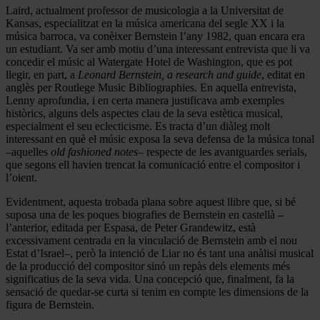
Laird, actualment professor de musicologia a la Universitat de
Kansas, especialitzat en la música americana del segle XX i la
música barroca, va conèixer Bernstein l’any 1982, quan encara era
un estudiant. Va ser amb motiu d’una interessant entrevista que li va
concedir el músic al Watergate Hotel de Washington, que es pot
llegir, en part, a
Leonard Bernstein, a research and guide
, editat en
anglès per Routlege Music Bibliographies. En aquella entrevista,
Lenny aprofundia, i en certa manera justificava amb exemples
històrics, alguns dels aspectes clau de la seva estètica musical,
especialment el seu eclecticisme. Es tracta d’un diàleg molt
interessant en què el músic exposa la seva defensa de la música tonal
–aquelles
old fashioned notes–
respecte de les avantguardes serials,
que segons ell havien trencat la comunicació entre el compositor i
l’oient.
Evidentment, aquesta trobada plana sobre aquest llibre que, si bé
suposa una de les poques biografies de Bernstein en castellà –
l’anterior, editada per Espasa, de Peter Grandewitz, està
excessivament centrada en la vinculació de Bernstein amb el nou
Estat d’Israel–, però la intenció de Liar no és tant una anàlisi musical
de la producció del compositor sinó un repàs dels elements més
significatius de la seva vida. Una concepció que, finalment, fa la
sensació de quedar-se curta si tenim en compte les dimensions de la
figura de Bernstein.