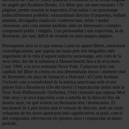
en anglès per Reaktion Books. Un llibre que, en unes escasses 170
pàgines, pretén resumir la trajectòria d’un músic i un personatge
indiscutiblement polièdric: extraordinari director d’orquestra, brillant
pianista, divulgador majúscul, conferenciant, teòric i també
showman,
així com animal mediàtic amb un interessant i complex
component polític i religiós. Una personalitat i una trajectòria, la de
Bernstein, per tant, difícil de resumir en unes poques pàgines.
Precisament això és el que intenta Laird en aquest llibret, estructurat
cronològicament, que suposa un repàs pels fets biogràfics més
importants de la vida d’aquest seductor personatge, així com de la
seva obra, des de la infantesa a Massachusetts fins a la seva mort,
l’any 1990, a la seva estimada Nova York. Cadascun dels vuit
capítols del llibre es centra en una determinada època i moment vital
de Bernstein: els anys de formació a Harvard i al Curtis Institute,
l’eclosió com a
wunderkind
de la música americana amb el seu
primer èxit a Broadway (
On the town
) i l’espectacular debut amb la
New York Philharmonic Orchestra, l’èxit clamorós que suposa
West
Side story
i la seva trajectòria com a estrella de la direcció fins als
darrers anys, en què trobem un Bernstein trist i desencantat. El
tractament de Laird inclou tant el vessant de director, amb un repàs
exhaustiu de les seves aparicions més significatives al podi, com el
del compositor, efervescent els primers anys i crepuscular al darrer
període.