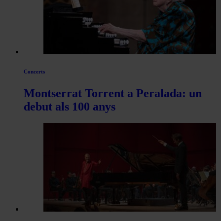
Concerts
Montserrat Torrent a Peralada: un
debut als 100 anys