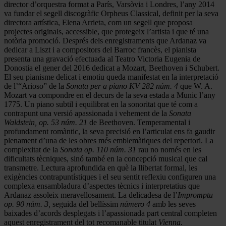
director d’orquestra format a París, Varsòvia i Londres, l’any 2014
va fundar el segell discogràfic Orpheus Classical, definit per la seva
directora artística, Elena Arrieta, com un segell que proposa
projectes originals, accessible, que protegeix l’artista i que té una
notòria promoció. Després dels enregistraments que Ardanaz va
dedicar a Liszt i a compositors del Barroc francès, el pianista
presenta una gravació efectuada al Teatro Victoria Eugenia de
Donostia el gener del 2016 dedicat a Mozart, Beethoven i Schubert.
El seu pianisme delicat i emotiu queda manifestat en la interpretació
de l’“Arioso” de la
Sonata per a piano KV 282 núm. 4
que W. A.
Mozart va compondre en el decurs de la seva estada a Munic l’any
1775. Un piano subtil i equilibrat en la sonoritat que té com a
contrapunt una versió apassionada i vehement de la
Sonata
Waldstein, op. 53 núm. 21
de Beethoven. Temperamental i
profundament romàntic, la seva precisió en l’articulat ens fa gaudir
plenament d’una de les obres més emblemàtiques del repertori. La
complexitat de la
Sonata op. 110 núm. 31
rau no només en les
dificultats tècniques, sinó també en la concepció musical que cal
transmetre. Lectura aprofundida en què la llibertat formal, les
exigències contrapuntístiques i el seu sentit reflexiu configuren una
complexa ensambladura d’aspectes tècnics i interpretatius que
Ardanaz assoleix meravellosament. La delicadesa de l’
Impromptu
op. 90 núm. 3,
seguida del bellíssim
número 4
amb les seves
baixades d’acords desplegats i l’apassionada part central completen
aquest enregistrament del tot recomanable titulat
Vienna.