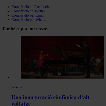
Compártelo en Facebook
Compártelo en Twitter
Compártelo per Email
Compártelo per Whatsapp
Navegar
També et pot interessar
per
les
articles
de
Actualitat
Concerts
Una inauguració simfònica d’alt
voltatge