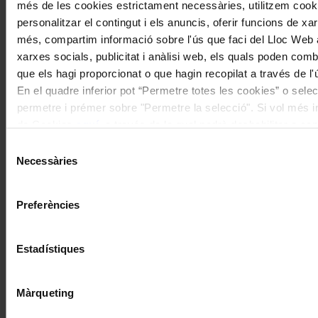
més de les cookies estrictament necessàries, utilitzem cooki
personalitzar el contingut i els anuncis, oferir funcions de xarx
més, compartim informació sobre l'ús que faci del Lloc Web 
xarxes socials, publicitat i anàlisi web, els quals poden com
que els hagi proporcionat o que hagin recopilat a través de l'
En el quadre inferior pot “Permetre totes les cookies” o selec
permetre i prémer sobre "Permetre la selecció". Si vol més inf
de Cookies
aquí
, a través de la qual podrà deshabilitar o co
moment.
Selecció
Necessàries
de
consentiment
Preferències
Estadístiques
Màrqueting