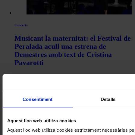
Concerts
Musicant la maternitat: el Festival de
Peralada acull una estrena de
Demestres amb text de Cristina
Pavarotti
Coneix la nostra publicació
I gaudeix a més dels següents descomptes:
Consentiment
Detalls
20% als concerts del Palau de la Música Catalana
Descomptes a altres cicles de concerts col·laboradors
Aquest lloc web utilitza cookies
Aquest lloc web utilitza cookies estrictament necessàries pe