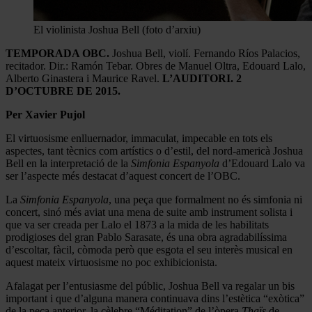
El violinista Joshua Bell (foto d’arxiu)
TEMPORADA OBC.
Joshua Bell, violí. Fernando Ríos Palacios,
recitador. Dir.: Ramón Tebar. Obres de Manuel Oltra, Edouard Lalo,
Alberto Ginastera i Maurice Ravel.
L’AUDITORI. 2
D’OCTUBRE DE 2015.
Per Xavier Pujol
El virtuosisme enlluernador, immaculat, impecable en tots els
aspectes, tant tècnics com artístics o d’estil, del nord-americà Joshua
Bell en la interpretació de la
Simfonia Espanyola
d’Edouard Lalo va
ser l’aspecte més destacat d’aquest concert de l’OBC.
La
Simfonia Espanyola
, una peça que formalment no és simfonia ni
concert, sinó més aviat una mena de suite amb instrument solista i
que va ser creada per Lalo el 1873 a la mida de les habilitats
prodigioses del gran Pablo Sarasate, és una obra agradabilíssima
d’escoltar, fàcil, còmoda però que esgota el seu interès musical en
aquest mateix virtuosisme no poc exhibicionista.
Afalagat per l’entusiasme del públic, Joshua Bell va regalar un bis
important i que d’alguna manera continuava dins l’estètica “exòtica”
de la peça anterior, la cèlebre “Méditation” de l’òpera
Thaïs
de