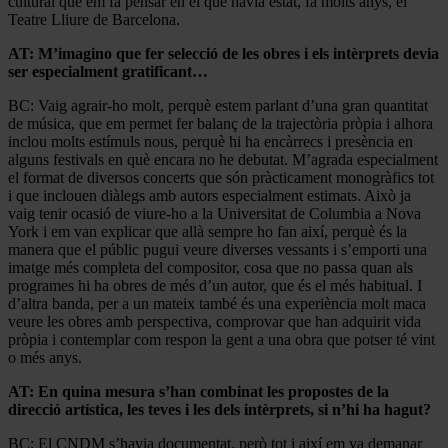
cultural que em fa pensar en el que havia estat, fa molts anys, el
Teatre Lliure de Barcelona.
AT: M’imagino que fer selecció de les obres i els intèrprets devia
ser especialment gratificant…
BC: Vaig agrair-ho molt, perquè estem parlant d’una gran quantitat
de música, que em permet fer balanç de la trajectòria pròpia i alhora
inclou molts estímuls nous, perquè hi ha encàrrecs i presència en
alguns festivals en què encara no he debutat. M’agrada especialment
el format de diversos concerts que són pràcticament monogràfics tot
i que inclouen diàlegs amb autors especialment estimats. Això ja
vaig tenir ocasió de viure-ho a la Universitat de Columbia a Nova
York i em van explicar que allà sempre ho fan així, perquè és la
manera que el públic pugui veure diverses vessants i s’emporti una
imatge més completa del compositor, cosa que no passa quan als
programes hi ha obres de més d’un autor, que és el més habitual. I
d’altra banda, per a un mateix també és una experiència molt maca
veure les obres amb perspectiva, comprovar que han adquirit vida
pròpia i contemplar com respon la gent a una obra que potser té vint
o més anys.
AT: En quina mesura s’han combinat les propostes de la
direcció artística, les teves i les dels intèrprets, si n’hi ha hagut?
BC: El CNDM s’havia documentat, però tot i així em va demanar