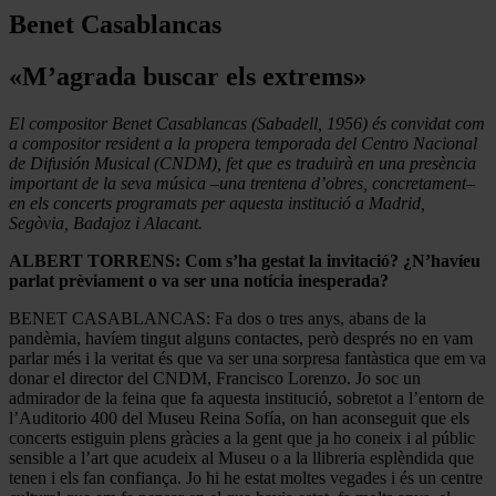
Benet Casablancas
«M’agrada buscar els extrems»
El compositor Benet Casablancas (Sabadell, 1956) és convidat com
a compositor resident a la propera temporada del Centro Nacional
de Difusión Musical (CNDM), fet que es traduirà en una presència
important de la seva música –una trentena d’obres, concretament
–
en els concerts programats per aquesta institució a Madrid,
Segòvia, Badajoz i Alacant.
ALBERT TORRENS: Com s’ha gestat la invitació? ¿N’havíeu
parlat prèviament o va ser una notícia inesperada?
BENET CASABLANCAS: Fa dos o tres anys, abans de la
pandèmia, havíem tingut alguns contactes, però després no en vam
parlar més i la veritat és que va ser una sorpresa fantàstica que em va
donar el director del CNDM, Francisco Lorenzo. Jo soc un
admirador de la feina que fa aquesta institució, sobretot a l’entorn de
l’Auditorio 400 del Museu Reina Sofía, on han aconseguit que els
concerts estiguin plens gràcies a la gent que ja ho coneix i al públic
sensible a l’art que acudeix al Museu o a la llibreria esplèndida que
tenen i els fan confiança. Jo hi he estat moltes vegades i és un centre