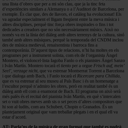
una llista d’obres que per a mi són clau, que ja la tinc feta
d’experiències similars a Alemanya o a l’Auditori de Barcelona, per
exemple. És clar que, des de llavors, el catàleg ha evolucionat! Els
va agradar especialment el lligam freqüent entre la meva música i
altres disciplines, perquè tinc força obres inspirades o fins i tot
dedicades a creadors que no són necessàriament músics. Això no
només va en la línia del diàleg amb altres terrenys de la cultura, sinó
també amb altres músiques, perquè la temporada del CNDM inclou
des de música medieval, renaixentista i barroca fins a
contemporània. D’aquest tipus de relacions, n’hi ha moltes en els
programes per a instrument solista, com els de l’organista Ángel
Montero, el violoncel·lista Iagoba Fanlo o els pianistes Ángel Sanzo
i Iván Martín. Montero tocarà el
tiento
per a orgue
Frisch auf, mein’
Seel’, verzage nicht
, que va estrenar Montserrat Torrent a Barcelona
i que dialoga amb Bach, i Fanlo tocarà el
Ricercare para Chillida
,
que es va estrenar al seu museu al País Basc i és un homenatge a
l’escultor perquè n’admiro les obres, però en realitat també és un
diàleg amb ell com a enamorat de Bach. El programa on això serà
més palès és el recital del pianista Iván Martín, en què s’intercalen
set o vuit obres meves amb sis o set peces d’altres compositors que
hi son al·ludits, com ara Schubert, Chopin o Granados. És un
plantejament original que vam treballar plegats i en el qual ell va
estar d’acord.
AT: Parla’ns de la música de gran format que també es podrà