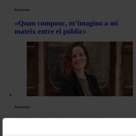
Entrevista
«Quan componc, m’imagino a mi
mateix entre el públic»
Entrevista
«A Sant Magí, no només s’hi ve a
sentir un concert, sinó a viure una