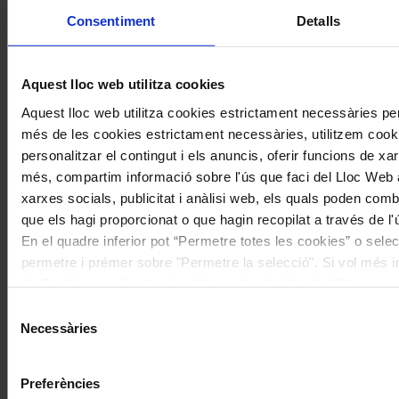
experiència”
Consentiment
Detalls
Aquest lloc web utilitza cookies
Aquest lloc web utilitza cookies estrictament necessàries pe
més de les cookies estrictament necessàries, utilitzem cooki
personalitzar el contingut i els anuncis, oferir funcions de xarx
més, compartim informació sobre l'ús que faci del Lloc Web 
xarxes socials, publicitat i anàlisi web, els quals poden com
que els hagi proporcionat o que hagin recopilat a través de l'
Entrevista
En el quadre inferior pot “Permetre totes les cookies” o selec
100 anys de servei a la música
permetre i prémer sobre "Permetre la selecció". Si vol més inf
de Cookies
aquí
, a través de la qual podrà deshabilitar o co
Coneix la nostra publicació
moment.
Selecció
Necessàries
de
I gaudeix a més dels següents descomptes:
consentiment
20% als concerts del Palau de la Música Catalana
Preferències
Descomptes a altres cicles de concerts col·laboradors