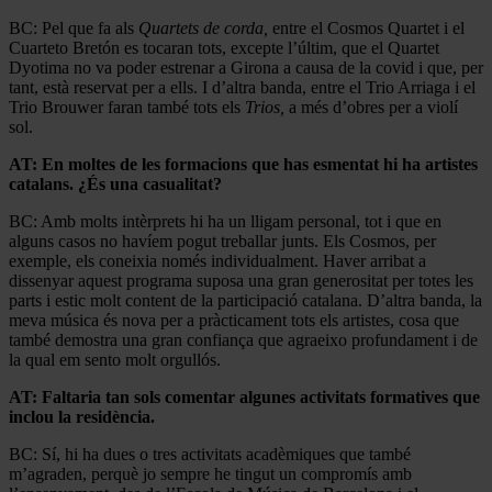
BC: Pel que fa als
Quartets de corda,
entre el Cosmos Quartet i el
Cuarteto Bretón es tocaran tots, excepte l’últim, que el Quartet
Dyotima no va poder estrenar a Girona a causa de la covid i que, per
tant, està reservat per a ells. I d’altra banda, entre el Trio Arriaga i el
Trio Brouwer faran també tots els
Trios,
a més d’obres per a violí
sol.
AT: En moltes de les formacions que has esmentat hi ha artistes
catalans. ¿És una casualitat?
BC: Amb molts intèrprets hi ha un lligam personal, tot i que en
alguns casos no havíem pogut treballar junts. Els Cosmos, per
exemple, els coneixia només individualment. Haver arribat a
dissenyar aquest programa suposa una gran generositat per totes les
parts i estic molt content de la participació catalana. D’altra banda, la
meva música és nova per a pràcticament tots els artistes, cosa que
també demostra una gran confiança que agraeixo profundament i de
la qual em sento molt orgullós.
AT: Faltaria tan sols comentar algunes activitats formatives que
inclou la residència.
BC: Sí, hi ha dues o tres activitats acadèmiques que també
m’agraden, perquè jo sempre he tingut un compromís amb