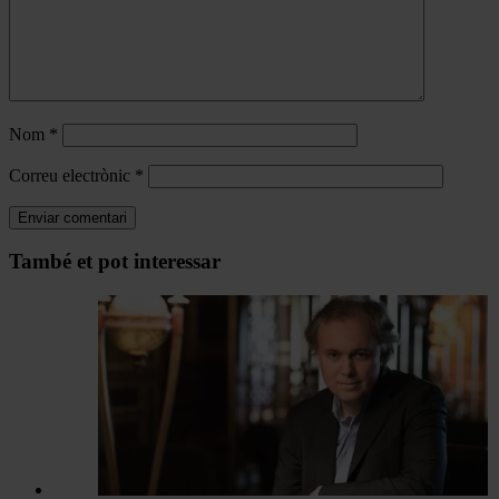
Nom
*
Correu electrònic
*
Navegar
També et pot interessar
per
les
articles
de
Actualitat