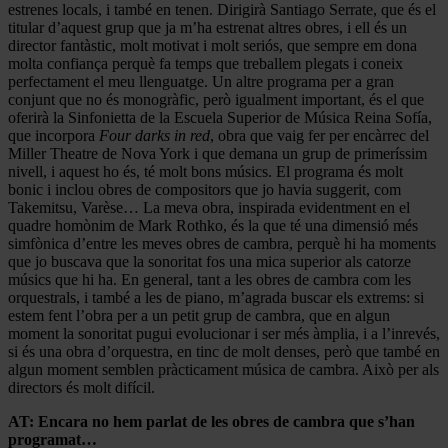
estrenes locals, i també en tenen. Dirigirà Santiago Serrate, que és el
titular d’aquest grup que ja m’ha estrenat altres obres, i ell és un
director fantàstic, molt motivat i molt seriós, que sempre em dona
molta confiança perquè fa temps que treballem plegats i coneix
perfectament el meu llenguatge. Un altre programa per a gran
conjunt que no és monogràfic, però igualment important, és el que
oferirà la Sinfonietta de la Escuela Superior de Música Reina Sofía,
que incorpora
Four darks in red
, obra que vaig fer per encàrrec del
Miller Theatre de Nova York i que demana un grup de primeríssim
nivell, i aquest ho és, té molt bons músics. El programa és molt
bonic i inclou obres de compositors que jo havia suggerit, com
Takemitsu, Varèse… La meva obra, inspirada evidentment en el
quadre homònim de Mark Rothko, és la que té una dimensió més
simfònica d’entre les meves obres de cambra, perquè hi ha moments
que jo buscava que la sonoritat fos una mica superior als catorze
músics que hi ha. En general, tant a les obres de cambra com les
orquestrals, i també a les de piano, m’agrada buscar els extrems: si
estem fent l’obra per a un petit grup de cambra, que en algun
moment la sonoritat pugui evolucionar i ser més àmplia, i a l’inrevés,
si és una obra d’orquestra, en tinc de molt denses, però que també en
algun moment semblen pràcticament música de cambra. Això per als
directors és molt difícil.
AT: Encara no hem parlat de les obres de cambra que s’han
programat…