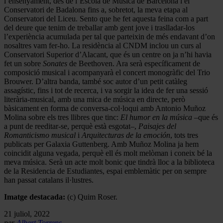
l’ensenyament, des de l’Escola de Música de Barcelona i el
Conservatori de Badalona fins a, sobretot, la meva etapa al
Conservatori del Liceu. Sento que he fet aquesta feina com a part
del deure que tenim de treballar amb gent jove i traslladar-los
l’experiència acumulada per tal que parteixin de més endavant d’on
nosaltres vam fer-ho. La residència al CNDM inclou un curs al
Conservatori Superior d’Alacant, que és un centre on ja n’hi havia
fet un sobre
Sonates
de Beethoven. Ara serà específicament de
composició musical i acompanyarà el concert monogràfic del Trio
Brouwer. D’altra banda, també soc autor d’un petit catàleg
assagístic, fins i tot de recerca, i va sorgir la idea de fer una sessió
literària-musical, amb una mica de música en directe, però
bàsicament en forma de conversa-col·loqui amb Antonio Muñoz
Molina sobre els tres llibres que tinc:
El humor en la música
–que és
a punt de reeditar-se, perquè està esgotat–,
Paisajes del
Romanticismo musical
i
Arquitecturas de la emoción
, tots tres
publicats per Galaxia Guttenberg. Amb Muñoz Molina ja hem
coincidit alguna vegada, perquè ell és molt melòman i coneix bé la
meva música. Serà un acte molt bonic que tindrà lloc a la biblioteca
de la Residencia de Estudiantes, espai emblemàtic per on sempre
han passat catalans il·lustres.
Imatge destacada:
(c) Quim Roser.
21 juliol, 2022
per
Albert Torrens