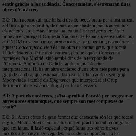
sentir gràcies a la residència. Concretament, s’estrenaran dues
obres d’encàrrec.
BC: Hem aconseguit que hi hagi des de peces breus per a instrument
sol fins a gran orquestra, de manera que abastem pràcticament tots
els gèneres. Jo ja estava treballant en un
Concert per a violí
que
m’havia encarregat l’Orquesta Nacional de España i, sense saber-ho,
el CNDM es va sumar a aquest encàrrec –ara, per tant, coencàrrec– i
aquest
Concert per a violí
és una obra de format gran, que tocarà
Leticia Moreno. Estic molt content, perquè aquest
Concert
no
només es fa a Madrid, sinó també dins de la temporada de
l’Orquesta Sinfónica de Galícia, amb un total de cinc
interpretacions. Hi ha un altre encàrrec d’una obra més petita per a
grup de cambra, que estrenarà Joan Enric Lluna amb el seu grup
Moonwinds, i també els
Epigrames
que interpretarà el Grup
Instrumental de València dirigit per Joan Cerveró.
AT: A part els encàrrecs, ¿s’ha aprofitat l’ocasió per programar
altres obres simfòniques, que sempre són més complexes de
sentir?
BC: Sí. Altres obres de gran format que destacaria són les que tocarà
el grup Modus Novus en un altre concert pràcticament monogràfic,
que em fa una il·lusió especial perquè faran tres obres meves
inèdites a Espanya. De vegades, no es dona importància a les