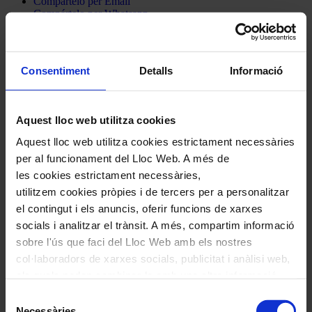
Compártelo per Email
Compártelo per Whatsapp
Deixa un comentari
L'adreça electrònica no es publicarà.
Els camps necessaris estan
Consentiment
Detalls
Informació
marcats amb
*
Comentari
*
Aquest lloc web utilitza cookies
Aquest lloc web utilitza cookies estrictament necessàries
per al funcionament del Lloc Web. A més de
les cookies estrictament necessàries,
utilitzem cookies pròpies i de tercers per a personalitzar
el contingut i els anuncis, oferir funcions de xarxes
Nom
*
socials i analitzar el trànsit. A més, compartim informació
sobre l'ús que faci del Lloc Web amb els nostres
Correu electrònic
*
col·laboradors de xarxes socials, publicitat i anàlisi web,
els quals poden combinar-la amb una altra informació
que els hagi proporcionat o que hagin recopilat a través
Navegar
Selecció
També et pot interessar
de l'ús que hagi fet dels seus serveis. En el quadre
Necessàries