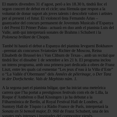
El mateix divendres 31 d’agost, però a les 18.30 h, tindrà lloc el
segon concert de debut en el cicle; una fórmula que respon a la
voluntat de donar suport als joves talents i descobrir valors i artistes
per al present i el futur. El violoncel·lista Fernando Arias –
guanyador del concurs permanent de Joventuts Musicals d’Espanya
i del Premi El Primer Palau– actuarà en duo amb el pianista Luis del
Valle, amb qui interpretarà sonates de Brahms i Schubert i la
Polonesa brillant
de Chopin.
També hi haurà el debut a Espanya del pianista Ievgueni Bokhanov
–premiat als concursos Sviatoslav Richter de Moscou, Reina
Elisabeth de Brussel·les i Van Cliburn de Texas–, amb un recital que
tindrà lloc el dissabte 1 de setembre a les 21 h. El programa inclou
un intens programa, amb una primera part dedicada a obres de Franz
Liszt, entre les quals cal esmentar “Les jeux d’eau à la Villa d’Este”
o “La Vallée d’Obermann” dels
Années de pèlerinage,
o
Der Tanz
in der Dorfschenke. Vals de Mephisto núm. 1.
A la segona part el pianista búlgar, que ha iniciat una meteòrica
carrera que l’ha portat a prestigiosos festivals com els de Lilla, la
Roque d’Anthéron o Bad Kissingen i ja ha debutat a la
Filharmònica de Berlín, al Royal Festival Hall de Londres, al
Suntory Hall de Tòquio i a Ràdio France de París, interpretarà la
Sonata en Si bemoll major, D. 960
de Franz Schubert, una de les
sonates més intenses i inspirades del compositor vienès.