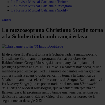
La Revista Musical Catalana a Twitter
La Revista Musical Catalana a Instagram
La Revista Musical Catalana a Spotify
Cambra
La mezzosoprano Christiane Stotjin torna
a la Schubertíada amb cançó eslava
El divendres 31 d’agost torna a la Schubertíada la mezzosoprano
Christianne Stotjin amb un programa format per obres de
Rakhmàninov, Grieg i Mussorgski i acompanyada al piano pel
prestigiós pianista anglès Julius Drake. La cantant holandesa, d’una
manifesta predilecció pel lied i la música de cambra –es va graduar
com a violinista abans d’optar pel cant–, torna a la Canònica de
Vilabertran amb una selecció de cançons de Serguei Rakhmàninov i
les
Nursery Songs
(que es poden traduir del rus com
L’habitació
dels nens)
de Modest Mussorgski, que la cantant interpretarà en
llengua russa. El programa inclou també una generosa segona part
dedicada a cançons d’Edvard Grieg, el compositor noruec de la
segona meitat de segle XIX.