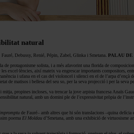
ilitat natural
 Fauré, Debussy, Renié, Pépin, Zabel, Glinka i Smetana.
PALAU DE 
pla de protagonisme solista, i a més afavorint una florida de composicion
 les excel·lències, així mateix va engrescar importants compositors, entr
anència i ufana en el cas del violoncel i silenci en el de l’arpa d’ençà 
at de matisos i bellesa del seu so, per la seva projecció i per la seva pe
mitja, propines incloses, va trencar la jove arpista francesa Anaïs Gaud
ensibilitat natural, amb un domini ple de l’expressivitat pròpia de l’ins
Impromptu
de Fauré– amb altres que hi són translacions –quina delícia 
líssim poema
El Moldau
d’Smetana, amb una exhibició de virtuosisme amb 
ue a la seva ja solvent trajectòria i formació, uneixen el plus, el sobreva