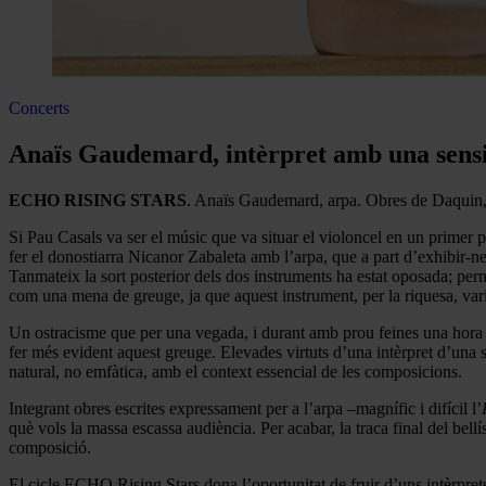
Concerts
Anaïs Gaudemard, intèrpret amb una sensib
ECHO RISING STARS
. Anaïs Gaudemard, arpa. Obres de Daquin,
Si Pau Casals va ser el músic que va situar el violoncel en un primer 
fer el donostiarra Nicanor Zabaleta amb l’arpa, que a part d’exhibir-ne
Tanmateix la sort posterior dels dos instruments ha estat oposada; perm
com una mena de greuge, ja que aquest instrument, per la riquesa, variet
Un ostracisme que per una vegada, i durant amb prou feines una hora i 
fer més evident aquest greuge. Elevades virtuts d’una intèrpret d’una s
natural, no emfàtica, amb el context essencial de les composicions.
Integrant obres escrites expressament per a l’arpa –magnífic i difícil l’
què vols la massa escassa audiència. Per acabar, la traca final del bel
composició.
El cicle ECHO Rising Stars dona l’oportunitat de fruir d’uns intèrprets q