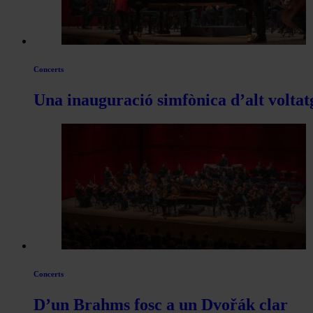
Concerts
Una inauguració simfònica d’alt voltat
Concerts
D’un Brahms fosc a un Dvořák clar