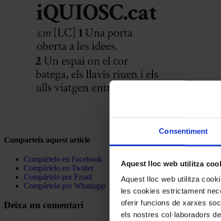
Consentiment
Comparteix aquest article
Compártelo en Facebook
Aquest lloc web utilitza coo
Compártelo en Twitter
Compártelo per Email
Aquest lloc web utilitza coo
Compártelo per Whatsapp
les cookies estrictament nece
oferir funcions de xarxes soc
Deixa un comentari
els nostres col·laboradors de