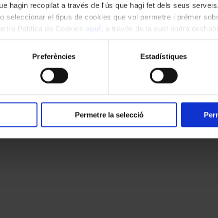
cats amb
*
e hagin recopilat a través de l'ús que hagi fet dels seus serveis.
o seleccionar el tipus de cookies que vol permetre i prémer sobr
nostra Política de Cookies
aquí
, a través de la qual podrà deshabil
ment.
Preferències
Estadístiques
Permetre la selecció
Perm