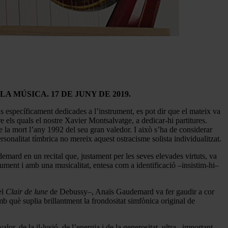
LA MÚSICA. 17 DE JUNY DE 2019.
s específicament dedicades a l’instrument, es pot dir que el mateix va
e els quals el nostre Xavier Montsalvatge, a dedicar-hi partitures.
de la mort l’any 1992 del seu gran valedor. I això s’ha de considerar
rsonalitat tímbrica no mereix aquest ostracisme solista individualitzat.
emard en un recital que, justament per les seves elevades virtuts, va
trument i amb una musicalitat, entesa com a identificació –insistim-hi–
el
Clair de lune
de Debussy–, Anaïs Gaudemard va fer gaudir a cor
què suplia brillantment la frondositat simfònica original de
lor, de la il·lusió, de l’energia i de la generositat, ultra –important–