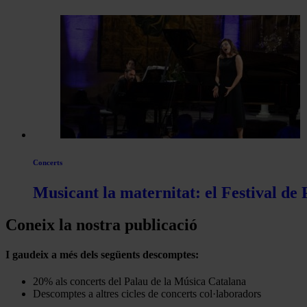
Concerts
Musicant la maternitat: el Festival de
Coneix la nostra publicació
I gaudeix a més dels següents descomptes:
20% als concerts del Palau de la Música Catalana
Descomptes a altres cicles de concerts col·laboradors