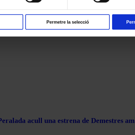
Permetre la selecció
Perm
 Peralada acull una estrena de Demestres am