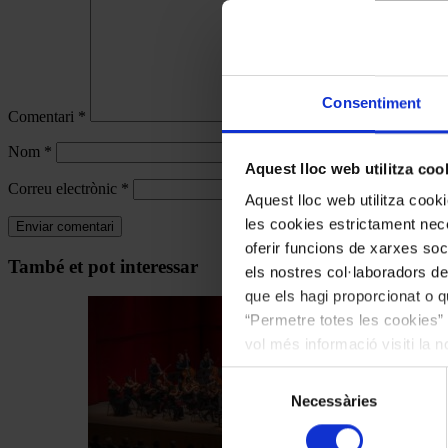
Consentiment
Comentari
*
Nom
*
Aquest lloc web utilitza coo
Correu electrònic
*
Aquest lloc web utilitza coo
les cookies estrictament nece
oferir funcions de xarxes soc
Navegar
També et pot interessar
els nostres col·laboradors de
per
que els hagi proporcionat o qu
les
“Permetre totes les cookies” 
articles
vol més informació visiti la 
les cookies en qualsevol mo
de
Selecció
Actualitat
Necessàries
de
consentiment