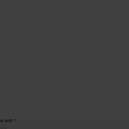
cats amb
*