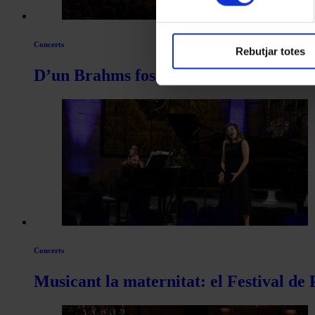
Concerts
Rebutjar totes
D’un Brahms fosc a un Dvořák clar
Concerts
Musicant la maternitat: el Festival de