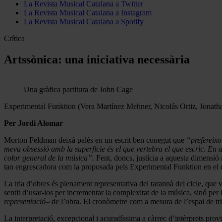
La Revista Musical Catalana a Twitter
La Revista Musical Catalana a Instagram
La Revista Musical Catalana a Spotify
Crítica
Artssònica: una iniciativa necessària
Una gràfica partitura de John Cage
Experimental Funktion (Vera Martínez Mehner, Nicolás Ortiz, Jonath
Per Jordi Alomar
Morton Feldman deixà palès en un escrit ben conegut que
“prefereixo
meva obsessió amb la superfície és el que vertebra el que escric. En a
color general de la música”.
Fent, doncs, justícia a aquesta dimensió n
tan engrescadora com la proposada pels Experimental Funktion en el qu
La tria d’obres és plenament representativa del tarannà del cicle, que 
sentit d’usar-los per incrementar la complexitat de la música, sinó per l
representació–
de l’obra. El cronòmetre com a mesura de l’espai de tri
La interpretació, excepcional i acuradíssima a càrrec d’intèrprets prov