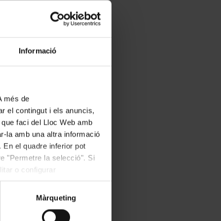
Informació
 A més de
r el contingut i els anuncis,
ús que faci del Lloc Web amb
ar-la amb una altra informació
 En el quadre inferior pot
e "Permetre la selecció". Si
itar o configurar
Màrqueting