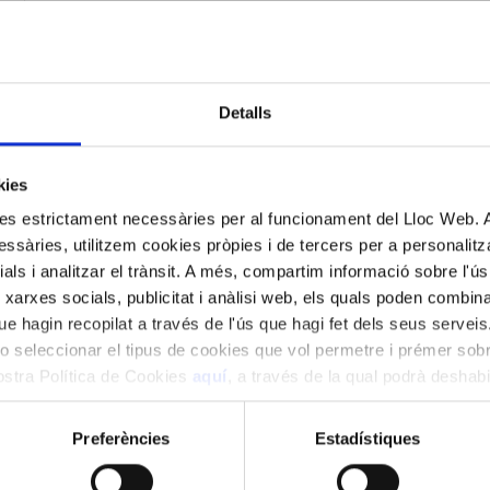
Detalls
kies
kies estrictament necessàries per al funcionament del Lloc Web.
ssàries, utilitzem cookies pròpies i de tercers per a personalitza
ials i analitzar el trànsit. A més, compartim informació sobre l'
 xarxes socials, publicitat i anàlisi web, els quals poden combin
e hagin recopilat a través de l'ús que hagi fet dels seus serveis.
o seleccionar el tipus de cookies que vol permetre i prémer sobr
nostra Política de Cookies
aquí
, a través de la qual podrà deshabil
ment.
Preferències
Estadístiques