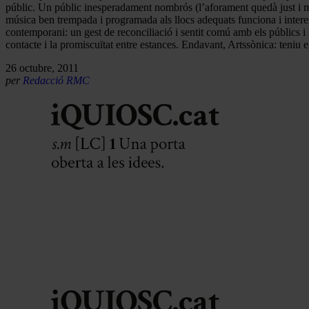
públic. Un públic inesperadament nombrós (l’aforament quedà just i mol
música ben trempada i programada als llocs adequats funciona i intere
contemporani: un gest de reconciliació i sentit comú amb els públics i la
contacte i la promiscuïtat entre estances. Endavant, Artssònica: teniu el
26 octubre, 2011
per
Redacció RMC