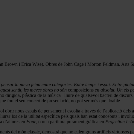
an Brown i Erica Wise). Obres de John Cage i Morton Feldman. Arts S
 pensar la meva feina entre categories. Entre temps i espai. Entre pintur
quest sentit, les meves obres no són
composicions
en absolut. Un els 
o dirigida, plàstica de la música –lliure de qualsevol bacteri de discurs
e fou el seu concert de presentació, no pot ser més que lloable.
vol obrir nous espais de pensament i escolta a través de l’aplicació dels 
liurar-los de la utilitat específica pels quals han estat concebuts i invol
a d’altures en
Four
, o una partitura purament gràfica en
Projection I
són
inents del món clàssic, demostrà que no calen grans artificis virtuosos 