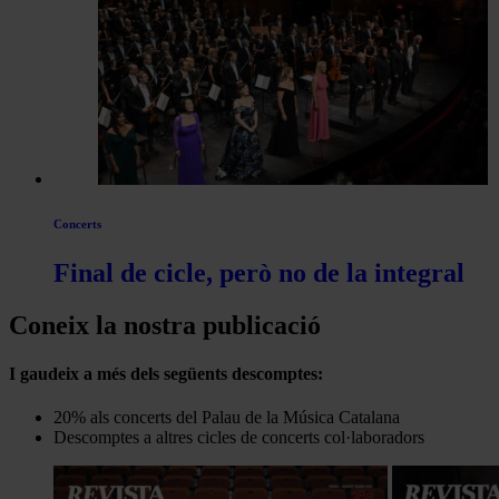
Concerts
Final de cicle, però no de la integral
Coneix la nostra publicació
I gaudeix a més dels següents descomptes:
20% als concerts del Palau de la Música Catalana
Descomptes a altres cicles de concerts col·laboradors