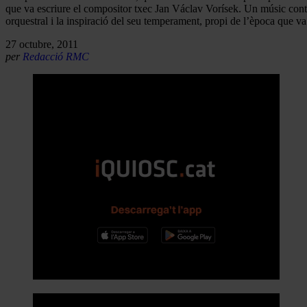
que va escriure el compositor txec Jan Václav Vorísek. Un músic cont
orquestral i la inspiració del seu temperament, propi de l’època que va 
27 octubre, 2011
per
Redacció RMC