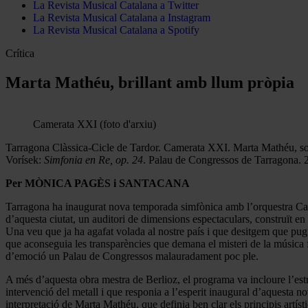
La Revista Musical Catalana a Twitter
La Revista Musical Catalana a Instagram
La Revista Musical Catalana a Spotify
Crítica
Marta Mathéu, brillant amb llum pròpia
Camerata XXI (foto d'arxiu)
Tarragona Clàssica-Cicle de Tardor. Camerata XXI. Marta Mathéu, s
Vorísek:
Simfonia en Re, op. 24
. Palau de Congressos de Tarragona. 
Per MÒNICA PAGÈS i SANTACANA
Tarragona ha inaugurat nova temporada simfònica amb l’orquestra Ca
d’aquesta ciutat, un auditori de dimensions espectaculars, construït e
Una veu que ja ha agafat volada al nostre país i que desitgem que pug
que aconseguia les transparències que demana el misteri de la música f
d’emoció un Palau de Congressos malauradament poc ple.
A més d’aquesta obra mestra de Berlioz, el programa va incloure l’est
intervenció del metall i que responia a l’esperit inaugural d’aquesta 
interpretació de Marta Mathéu, que definia ben clar els principis art