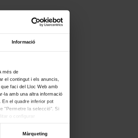
Informació
 A més de
r el contingut i els anuncis,
ús que faci del Lloc Web amb
ar-la amb una altra informació
 En el quadre inferior pot
e "Permetre la selecció". Si
itar o configurar
Màrqueting