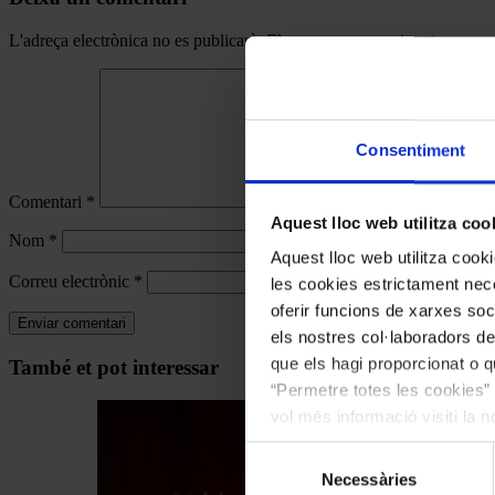
L'adreça electrònica no es publicarà.
Els camps necessaris estan mar
Consentiment
Comentari
*
Aquest lloc web utilitza coo
Nom
*
Aquest lloc web utilitza coo
Correu electrònic
*
les cookies estrictament nece
oferir funcions de xarxes soc
els nostres col·laboradors de
Navegar
que els hagi proporcionat o qu
També et pot interessar
“Permetre totes les cookies” 
per
vol més informació visiti la 
les
les cookies en qualsevol mo
articles
Selecció
Necessàries
de
de