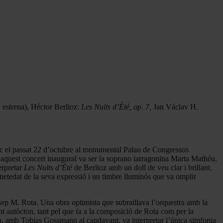
 estrena), Héctor Berlioz:
Les Nuits d’Été, op. 7,
Jan Václav H.
c el passat 22 d’octubre al monumental Palau de Congressos
 d’aquest concert inaugural va ser la soprano tarragonina Marta Mathéu.
erpretar
Les Nuits d’Été
de Berlioz amb un doll de veu clar i brillant,
netedat de la seva expressió i un timbre lluminós que va omplir
ep M. Rota. Una obra optimista que subratllava l’orquestra amb la
nt autòcton, tant pel que fa a la composició de Rota com per la
ra, amb Tobias Gossmann al capdavant, va interpretar l’única simfonia