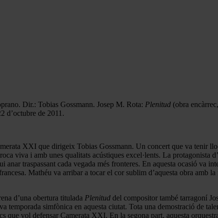
oprano. Dir.: Tobias Gossmann. Josep M. Rota:
Plenitud
(obra encàrrec,
22 d’octubre de 2011.
merata XXI que dirigeix Tobias Gossmann. Un concert que va tenir llo
n roca viva i amb unes qualitats acústiques excel·lents. La protagonista
ui anar traspassant cada vegada més fronteres. En aquesta ocasió va int
rancesa. Mathéu va arribar a tocar el cor sublim d’aquesta obra amb la 
rena d’una obertura titulada
Plenitud
del compositor també tarragoní Jos
nova temporada simfònica en aquesta ciutat. Tota una demostració de tale
ístics que vol defensar Camerata XXI. En la segona part, aquesta orquest