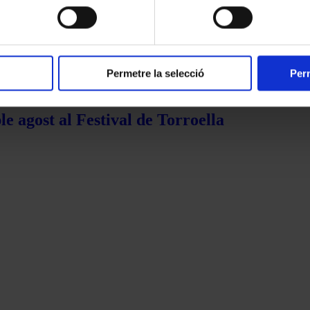
Permetre la selecció
Perm
e agost al Festival de Torroella