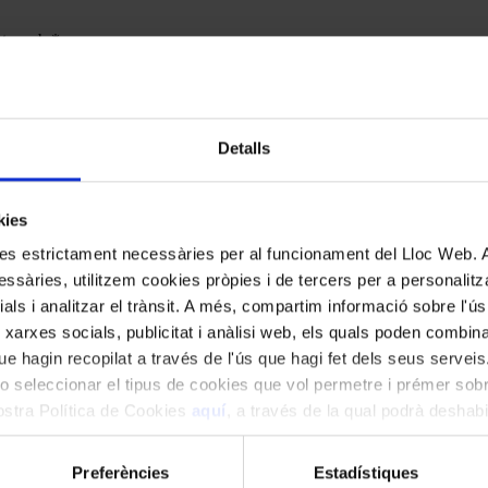
cats amb
*
Detalls
kies
kies estrictament necessàries per al funcionament del Lloc Web.
ssàries, utilitzem cookies pròpies i de tercers per a personalitza
ials i analitzar el trànsit. A més, compartim informació sobre l'
 xarxes socials, publicitat i anàlisi web, els quals poden combin
e hagin recopilat a través de l'ús que hagi fet dels seus serveis.
o seleccionar el tipus de cookies que vol permetre i prémer sobr
nostra Política de Cookies
aquí
, a través de la qual podrà deshabil
ment.
Preferències
Estadístiques