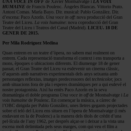
UNA VOCE IN OFF
de Xavier Montsalvatge i
LA VOIX
HUMAINE
de Francis Poulenc. Ángeles Blancas. Vittorio Prato.
Antoni Comas. María Bayo. Dir. musical: Pablo González. Dir.
d’escena: Paco Azorín.
Una voce in off
: nova producció del Gran
Teatre del Liceu.
La voix humaine
: nova coproducció del Gran
Teatre del Liceu i Teatros del Canal (Madrid).
LICEU. 18 DE
GENER DE 2015.
Per Mila Rodríguez Medina
Quan entrem en un teatre d’òpera, no sabem mai realment on
entrem. Cada representació transforma el context i ens transporta a
mons, èpoques o ubicacions diferents. El diumenge 18 de gener
passat, el Gran Teatre del Liceu va esdevenir un cinema clàssic,
d’aquests amb narratives experimentals dels anys seixanta amb
personatges reflexius, imatges predecessores del
technicolor,
jocs
amb situacions fora de pla i esperes dramàtiques per a qui esdevé el
nostre protagonista. Així ha entès Paco Azorín en la seva
dramatúrgia el doble programa
Una voce in off
de Montsalvatge i
La
voix humaine
de Poulenc. En començar la música, a càrrec de
l’OBC dirigida per Pablo González, unes lletres gegants projectades
sobre el teló del Liceu ens situen en l’òpera de Montsalvatge (i més
endavant en la de Poulenc) a la manera dels títols de crèdit d’una
pel·lícula de l’any 1962, per després alçar-se i deixar a la vista una
escena molt delimitada pels seus marges, com qui veu el film a