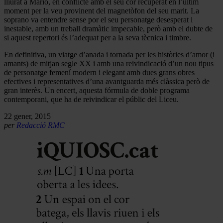
lliurat a Mario, en conflicte amb el seu cor recuperat en l’últim
moment per la veu provinent del magnetòfon del seu marit. La
soprano va entendre sense por el seu personatge desesperat i
inestable, amb un treball dramàtic impecable, però amb el dubte de
si aquest repertori és l’adequat per a la seva tècnica i timbre.
En definitiva, un viatge d’anada i tornada per les històries d’amor (i
amants) de mitjan segle XX i amb una reivindicació d’un nou tipus
de personatge femení modern i elegant amb dues grans obres
efectives i representatives d’una avantguarda més clàssica però de
gran interès. Un encert, aquesta fórmula de doble programa
contemporani, que ha de reivindicar el públic del Liceu.
22 gener, 2015
per
Redacció RMC