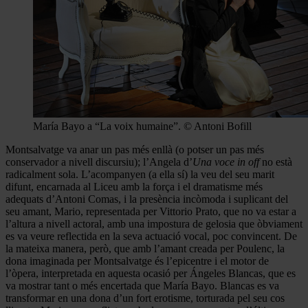
María Bayo a “La voix humaine”. © Antoni Bofill
Montsalvatge va anar un pas més enllà (o potser un pas més
conservador a nivell discursiu); l’Angela d’
Una voce in off
no està
radicalment sola. L’acompanyen (a ella sí) la veu del seu marit
difunt, encarnada al Liceu amb la força i el dramatisme més
adequats d’Antoni Comas, i la presència incòmoda i suplicant del
seu amant, Mario, representada per Vittorio Prato, que no va estar a
l’altura a nivell actoral, amb una impostura de gelosia que òbviament
es va veure reflectida en la seva actuació vocal, poc convincent. De
la mateixa manera, però, que amb l’amant creada per Poulenc, la
dona imaginada per Montsalvatge és l’epicentre i el motor de
l’òpera, interpretada en aquesta ocasió per Ángeles Blancas, que es
va mostrar tant o més encertada que María Bayo. Blancas es va
transformar en una dona d’un fort erotisme, torturada pel seu cos