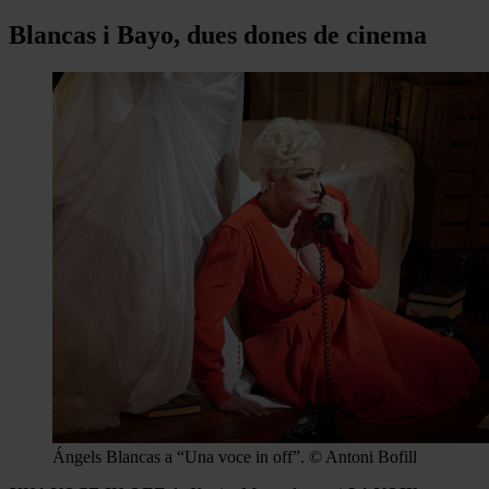
Blancas i Bayo, dues dones de cinema
Ángels Blancas a “Una voce in off”. © Antoni Bofill