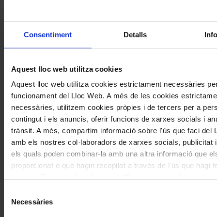
Compártelo en Facebook
Compártelo en Twitter
Compártelo per Email
Consentiment
Detalls
Inf
Compártelo per Whatsapp
Deixa un comentari
Aquest lloc web utilitza cookies
L'adreça electrònica no es publicarà.
Els camps necessaris estan
Aquest lloc web utilitza cookies estrictament necessàries per
marcats amb
*
funcionament del Lloc Web. A més de les cookies estrictame
Comentari
*
necessàries, utilitzem cookies pròpies i de tercers per a pers
contingut i els anuncis, oferir funcions de xarxes socials i ana
trànsit. A més, compartim informació sobre l'ús que faci del
amb els nostres col·laboradors de xarxes socials, publicitat i
els quals poden combinar-la amb una altra informació que el
proporcionat o que hagin recopilat a través de l'ús que hagi f
serveis. En el quadre inferior pot “Permetre totes les cookies
Nom
*
seleccionar el tipus de cookies que vol permetre i prémer so
Selecció
Correu electrònic
*
"Permetre la selecció". Si vol més informació visiti la nostra 
Necessàries
de
de Cookies
aquí
, a través de la qual podrà deshabilitar o con
consentiment