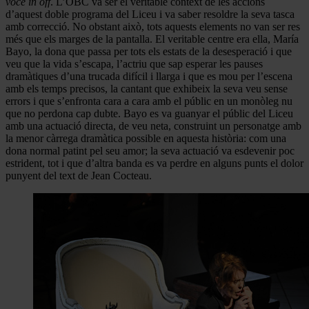
voce in off
. L’OBC va ser el veritable context de les accions
d’aquest doble programa del Liceu i va saber resoldre la seva tasca
amb correcció. No obstant això, tots aquests elements no van ser res
més que els marges de la pantalla. El veritable centre era ella, María
Bayo, la dona que passa per tots els estats de la desesperació i que
veu que la vida s’escapa, l’actriu que sap esperar les pauses
dramàtiques d’una trucada difícil i llarga i que es mou per l’escena
amb els temps precisos, la cantant que exhibeix la seva veu sense
errors i que s’enfronta cara a cara amb el públic en un monòleg nu
que no perdona cap dubte. Bayo es va guanyar el públic del Liceu
amb una actuació directa, de veu neta, construint un personatge amb
la menor càrrega dramàtica possible en aquesta història: com una
dona normal patint pel seu amor; la seva actuació va esdevenir poc
estrident, tot i que d’altra banda es va perdre en alguns punts el dolor
punyent del text de Jean Cocteau.