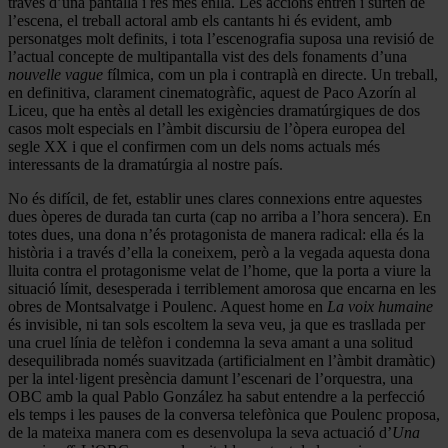
través d’una pantalla i res més enllà. Les accions entren i surten de
l’escena, el treball actoral amb els cantants hi és evident, amb
personatges molt definits, i tota l’escenografia suposa una revisió de
l’actual concepte de multipantalla vist des dels fonaments d’una
nouvelle vague
fílmica, com un pla i contraplà en directe. Un treball,
en definitiva, clarament cinematogràfic, aquest de Paco Azorín al
Liceu, que ha entès al detall les exigències dramatúrgiques de dos
casos molt especials en l’àmbit discursiu de l’òpera europea del
segle XX i que el confirmen com un dels noms actuals més
interessants de la dramatúrgia al nostre país.
No és difícil, de fet, establir unes clares connexions entre aquestes
dues òperes de durada tan curta (cap no arriba a l’hora sencera). En
totes dues, una dona n’és protagonista de manera radical: ella és la
història i a través d’ella la coneixem, però a la vegada aquesta dona
lluita contra el protagonisme velat de l’home, que la porta a viure la
situació límit, desesperada i terriblement amorosa que encarna en les
obres de Montsalvatge i Poulenc. Aquest home en
La voix humaine
és invisible, ni tan sols escoltem la seva veu, ja que es trasllada per
una cruel línia de telèfon i condemna la seva amant a una solitud
desequilibrada només suavitzada (artificialment en l’àmbit dramàtic)
per la intel·ligent presència damunt l’escenari de l’orquestra, una
OBC amb la qual Pablo González ha sabut entendre a la perfecció
els temps i les pauses de la conversa telefònica que Poulenc proposa,
de la mateixa manera com es desenvolupa la seva actuació d’
Una