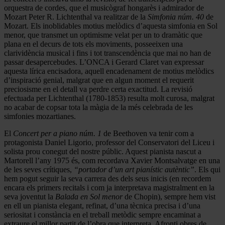
orquestra de cordes, que el musicògraf hongarès i admirador de
Mozart Peter R. Lichtenthal va realitzar de la
Simfonia núm. 40
de
Mozart. Els inoblidables motius melòdics d’aquesta simfonia en Sol
menor, que transmet un optimisme velat per un to dramàtic que
plana en el decurs de tots els moviments, posseeixen una
clarividència musical i fins i tot transcendència que mai no han de
passar desapercebudes. L’ONCA i Gerard Claret van expressar
aquesta lírica encisadora, aquell encadenament de motius melòdics
d’inspiració genial, malgrat que en algun moment el requerit
preciosisme en el detall va perdre certa exactitud. La revisió
efectuada per Lichtenthal (1780-1853) resulta molt curosa, malgrat
no acabar de copsar tota la màgia de la més celebrada de les
simfonies mozartianes.
El
Concert per a piano núm. 1
de Beethoven va tenir com a
protagonista Daniel Ligorio, professor del Conservatori del Liceu i
solista prou conegut del nostre públic. Aquest pianista nascut a
Martorell l’any 1975 és, com recordava Xavier Montsalvatge en una
de les seves crítiques,
“portador d’un art pianístic autèntic”
. Els qui
hem pogut seguir la seva carrera des dels seus inicis (en recordem
encara els primers recitals i com ja interpretava magistralment en la
seva joventut la
Balada en Sol menor
de Chopin), sempre hem vist
en ell un pianista elegant, refinat, d’una tècnica precisa i d’una
seriositat i constància en el treball metòdic sempre encaminat a
extraure el millor partit de l’obra que interpreta. Afronti obres de