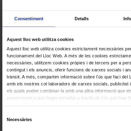
Consentiment
Detalls
Inf
Nom
*
Aquest lloc web utilitza cookies
Correu electrònic
*
Aquest lloc web utilitza cookies estrictament necessàries per
funcionament del Lloc Web. A més de les cookies estrictame
necessàries, utilitzem cookies pròpies i de tercers per a pers
Navegar
També et pot interessar
contingut i els anuncis, oferir funcions de xarxes socials i ana
per
trànsit. A més, compartim informació sobre l'ús que faci del
les
amb els nostres col·laboradors de xarxes socials, publicitat i
articles
els quals poden combinar-la amb una altra informació que el
de
proporcionat o que hagin recopilat a través de l'ús que hagi f
serveis. En el quadre inferior pot “Permetre totes les cookies
Actualitat
seleccionar el tipus de cookies que vol permetre i prémer so
Selecció
"Permetre la selecció". Si vol més informació visiti la nostra 
Necessàries
de
de Cookies
aquí
, a través de la qual podrà deshabilitar o con
consentiment