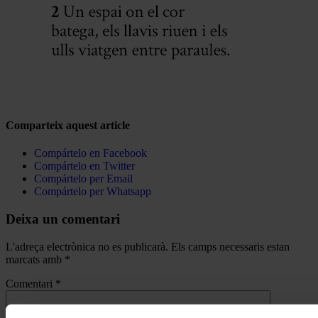
Comparteix aquest article
Compártelo en Facebook
Compártelo en Twitter
Compártelo per Email
Compártelo per Whatsapp
Deixa un comentari
L'adreça electrònica no es publicarà.
Els camps necessaris estan
marcats amb
*
Comentari
*