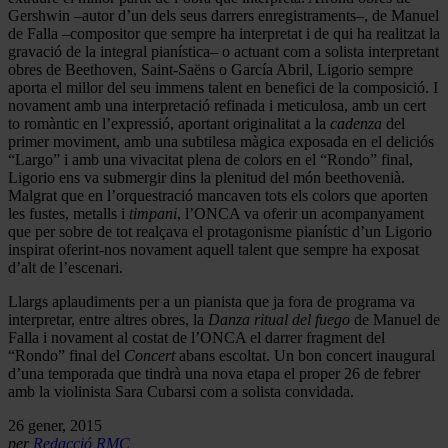
Gershwin –autor d’un dels seus darrers enregistraments–, de Manuel
de Falla –compositor que sempre ha interpretat i de qui ha realitzat la
gravació de la integral pianística– o actuant com a solista interpretant
obres de Beethoven, Saint-Saëns o García Abril, Ligorio sempre
aporta el millor del seu immens talent en benefici de la composició. I
novament amb una interpretació refinada i meticulosa, amb un cert
to romàntic en l’expressió, aportant originalitat a la
cadenza
del
primer moviment, amb una subtilesa màgica exposada en el deliciós
“Largo” i amb una vivacitat plena de colors en el “Rondo” final,
Ligorio ens va submergir dins la plenitud del món beethovenià.
Malgrat que en l’orquestració mancaven tots els colors que aporten
les fustes, metalls i
timpani
, l’ONCA va oferir un acompanyament
que per sobre de tot realçava el protagonisme pianístic d’un Ligorio
inspirat oferint-nos novament aquell talent que sempre ha exposat
d’alt de l’escenari.
Llargs aplaudiments per a un pianista que ja fora de programa va
interpretar, entre altres obres, la
Danza ritual del fuego
de Manuel de
Falla i novament al costat de l’ONCA el darrer fragment del
“Rondo” final del
Concert
abans escoltat. Un bon concert inaugural
d’una temporada que tindrà una nova etapa el proper 26 de febrer
amb la violinista Sara Cubarsi com a solista convidada.
26 gener, 2015
per
Redacció RMC