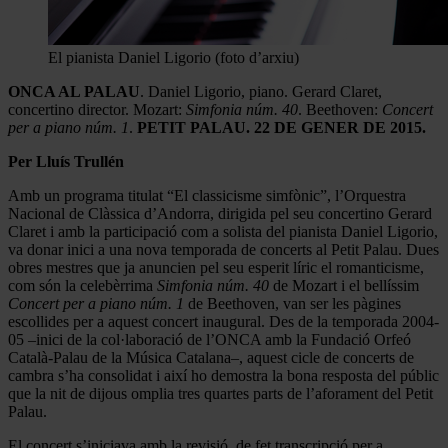
El pianista Daniel Ligorio (foto d’arxiu)
ONCA AL PALAU
. Daniel Ligorio, piano. Gerard Claret,
concertino director. Mozart:
Simfonia núm. 40
. Beethoven:
Concert
per a piano núm. 1
.
PETIT PALAU. 22 DE GENER DE 2015.
Per Lluís Trullén
Amb un programa titulat “El classicisme simfònic”, l’Orquestra
Nacional de Clàssica d’Andorra, dirigida pel seu concertino Gerard
Claret i amb la participació com a solista del pianista Daniel Ligorio,
va donar inici a una nova temporada de concerts al Petit Palau. Dues
obres mestres que ja anuncien pel seu esperit líric el romanticisme,
com són la celebèrrima
Simfonia núm. 40
de Mozart i el bellíssim
Concert per a piano núm. 1
de Beethoven, van ser les pàgines
escollides per a aquest concert inaugural. Des de la temporada 2004-
05 –inici de la col·laboració de l’ONCA amb la Fundació Orfeó
Català-Palau de la Música Catalana–, aquest cicle de concerts de
cambra s’ha consolidat i així ho demostra la bona resposta del públic
que la nit de dijous omplia tres quartes parts de l’aforament del Petit
Palau.
El concert s’iniciava amb la revisió, de fet transcripció per a