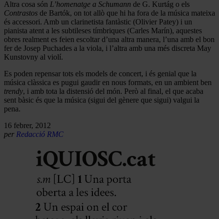
Altra cosa són
L’homenatge a Schumann
de G. Kurtág o els
Contrastos
de Bartók, on tot allò que hi ha fora de la música mateixa
és accessori. Amb un clarinetista fantàstic (Olivier Patey) i un
pianista atent a les subtileses tímbriques (Carles Marín), aquestes
obres realment es feien escoltar d’una altra manera, l’una amb el bon
fer de Josep Puchades a la viola, i l’altra amb una més discreta May
Kunstovny al violí.
Es poden repensar tots els models de concert, i és genial que la
música clàssica es pugui gaudir en nous formats, en un ambient ben
trendy
, i amb tota la distensió del món. Però al final, el que acaba
sent bàsic és que la música (sigui del gènere que sigui) valgui la
pena.
16 febrer, 2012
per
Redacció RMC