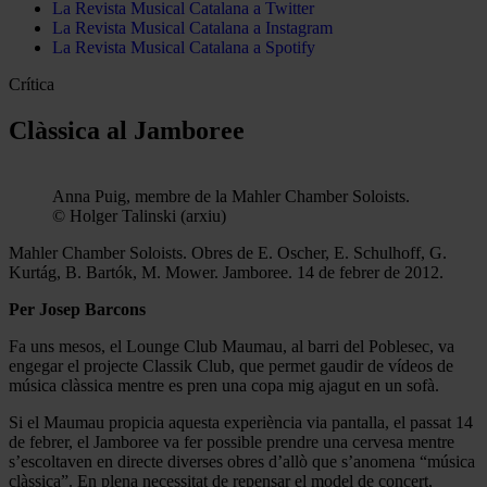
La Revista Musical Catalana a Twitter
La Revista Musical Catalana a Instagram
La Revista Musical Catalana a Spotify
Crítica
Clàssica al Jamboree
Anna Puig, membre de la Mahler Chamber Soloists.
© Holger Talinski (arxiu)
Mahler Chamber Soloists. Obres de E. Oscher, E. Schulhoff, G.
Kurtág, B. Bartók, M. Mower. Jamboree. 14 de febrer de 2012.
Per Josep Barcons
Fa uns mesos, el Lounge Club Maumau, al barri del Poblesec, va
engegar el projecte Classik Club, que permet gaudir de vídeos de
música clàssica mentre es pren una copa mig ajagut en un sofà.
Si el Maumau propicia aquesta experiència via pantalla, el passat 14
de febrer, el Jamboree va fer possible prendre una cervesa mentre
s’escoltaven en directe diverses obres d’allò que s’anomena “música
clàssica”. En plena necessitat de repensar el model de concert,