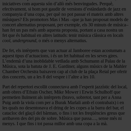
iniciatives com aquesta són d’allò més benvingudes. Perquè,
efectivament, si hom pot gaudir de versions d’estàndards de jazz en
companyia d’una copa, per què no pot passar el mateix amb altres
músiques? Els promotors Mas i Mas –que ja han proposat models de
concert alternatius proposant, per exemple, els 30 minuts de música–
han fet un pas més amb aquesta proposta, portant a casa nostra un
fet que és habitual en altres latituds: tenir música clàssica en locals
cool
,
underground
, o més o menys alternatius.
De fet, els intèrprets que van actuar al Jamboree estan acostumats a
aquest tipus d’actuacions, i és un fet habitual en les seves gires.
L’endemà d’una inoblidable vetllada amb Schumann al Palau de la
Música, sota la batuta de J. E. Gardiner, alguns músics de la Mahler
Chamber Orchestra baixaven cap al club de la plaça Reial per oferir
dos concerts, un a les 8 del vespre i l’altre a les 10.
Part del repertori escollit connectava amb l’esperit jazzístic del local,
amb obres d’Efrain Oscher, Mike Mower i Erwin Schulhoff que
permetien lluïment als intèrprets (bravo, sobretot, tant per a Anna
Puig amb la viola com per a Burak Marlali amb el contrabaix) i en
les quals no desentonava el dring de les copes a la barra del bar, el
catacloc del glaçó del bàrman, o fins i tot les freqüències greus que
arribaven des del pis de sobre. Música que passa…, sense més ni
menys. I que fins i tot passa millor amb una copa a la mà.