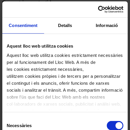
Comparteix aquest article
Compártelo en Facebook
Compártelo en Twitter
Compártelo per Email
Consentiment
Detalls
Informació
Compártelo per Whatsapp
Deixa un comentari
Aquest lloc web utilitza cookies
L'adreça electrònica no es publicarà.
Els camps necessaris estan
Aquest lloc web utilitza cookies estrictament necessàries
marcats amb
*
per al funcionament del Lloc Web. A més de
Comentari
*
les cookies estrictament necessàries,
utilitzem cookies pròpies i de tercers per a personalitzar
el contingut i els anuncis, oferir funcions de xarxes
socials i analitzar el trànsit. A més, compartim informació
sobre l'ús que faci del Lloc Web amb els nostres
col·laboradors de xarxes socials, publicitat i anàlisi web,
els quals poden combinar-la amb una altra informació
Nom
*
que els hagi proporcionat o que hagin recopilat a través
Selecció
de l'ús que hagi fet dels seus serveis. En el quadre
Necessàries
Correu electrònic
*
de