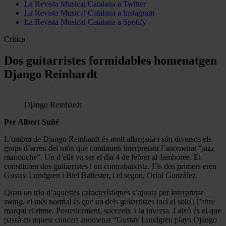
La Revista Musical Catalana a Twitter
La Revista Musical Catalana a Instagram
La Revista Musical Catalana a Spotify
Crítica
Dos guitarristes formidables homenatgen
Django Reinhardt
Django Reinhardt
Per Albert Suñé
L’ombra de Django Reinhardt és molt allargada i són diversos els
grups d’arreu del món que continuen interpretant l’anomenat “jazz
manouche”. Un d’ells va ser el dia 4 de febrer al Jamboree. El
constituïen dos guitarristes i un contrabaixista. Els dos primers eren
Gustav Lundgren i Biel Ballester, i el segon, Oriol Gonzàlez.
Quan un trio d’aquestes característiques s’ajunta per interpretar
swing
, el més normal és que un dels guitarristes faci el solo i l’altre
marqui el ritme. Posteriorment, succeeix a la inversa. I això és el que
passà en aquest concert anomenat “Gustav Lundgren plays Django