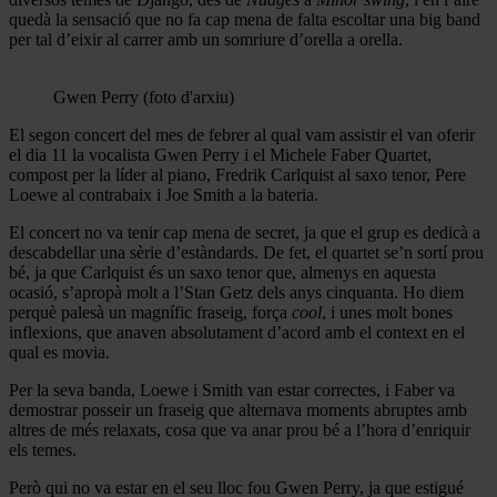
quedà la sensació que no fa cap mena de falta escoltar una big band
per tal d’eixir al carrer amb un somriure d’orella a orella.
Gwen Perry (foto d'arxiu)
El segon concert del mes de febrer al qual vam assistir el van oferir
el dia 11 la vocalista Gwen Perry i el Michele Faber Quartet,
compost per la líder al piano, Fredrik Carlquist al saxo tenor, Pere
Loewe al contrabaix i Joe Smith a la bateria.
El concert no va tenir cap mena de secret, ja que el grup es dedicà a
descabdellar una sèrie d’estàndards. De fet, el quartet se’n sortí prou
bé, ja que Carlquist és un saxo tenor que, almenys en aquesta
ocasió, s’apropà molt a l’Stan Getz dels anys cinquanta. Ho diem
perquè palesà un magnífic fraseig, força
cool
, i unes molt bones
inflexions, que anaven absolutament d’acord amb el context en el
qual es movia.
Per la seva banda, Loewe i Smith van estar correctes, i Faber va
demostrar posseir un fraseig que alternava moments abruptes amb
altres de més relaxats, cosa que va anar prou bé a l’hora d’enriquir
els temes.
Però qui no va estar en el seu lloc fou Gwen Perry, ja que estigué