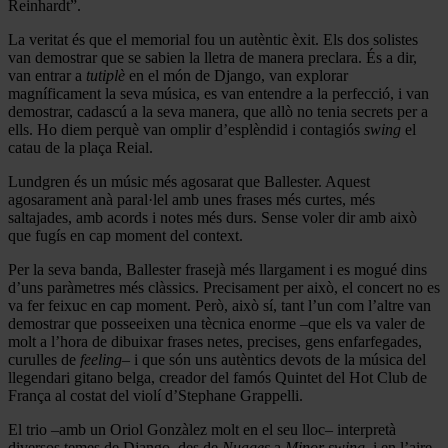
Reinhardt”.
La veritat és que el memorial fou un autèntic èxit. Els dos solistes
van demostrar que se sabien la lletra de manera preclara. És a dir,
van entrar a
tutiplè
en el món de Django, van explorar
magníficament la seva música, es van entendre a la perfecció, i van
demostrar, cadascú a la seva manera, que allò no tenia secrets per a
ells. Ho diem perquè van omplir d’esplèndid i contagiós
swing
el
catau de la plaça Reial.
Lundgren és un músic més agosarat que Ballester. Aquest
agosarament anà paral·lel amb unes frases més curtes, més
saltajades, amb acords i notes més durs. Sense voler dir amb això
que fugís en cap moment del context.
Per la seva banda, Ballester frasejà més llargament i es mogué dins
d’uns paràmetres més clàssics. Precisament per això, el concert no es
va fer feixuc en cap moment. Però, això sí, tant l’un com l’altre van
demostrar que posseeixen una tècnica enorme –que els va valer de
molt a l’hora de dibuixar frases netes, precises, gens enfarfegades,
curulles de
feeling
– i que són uns autèntics devots de la música del
llegendari gitano belga, creador del famós Quintet del Hot Club de
França al costat del violí d’Stephane Grappelli.
El trio –amb un Oriol Gonzàlez molt en el seu lloc– interpretà
diversos temes de Django, des de
Nuages
a
Minor swing
, i en l’aire