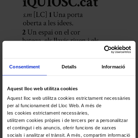
Consentiment
Detalls
Informació
Comparteix aquest article
Aquest lloc web utilitza cookies
Compártelo en Facebook
Aquest lloc web utilitza cookies estrictament necessàries
Compártelo en Twitter
Compártelo per Email
per al funcionament del Lloc Web. A més de
Compártelo per Whatsapp
les cookies estrictament necessàries,
utilitzem cookies pròpies i de tercers per a personalitzar
Deixa un comentari
el contingut i els anuncis, oferir funcions de xarxes
L'adreça electrònica no es publicarà.
Els camps necessaris estan
socials i analitzar el trànsit. A més, compartim informació