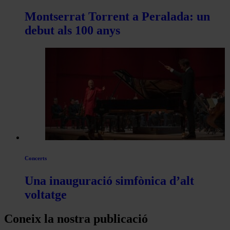
Montserrat Torrent a Peralada: un
debut als 100 anys
Concerts
Una inauguració simfònica d’alt
voltatge
Coneix la nostra publicació