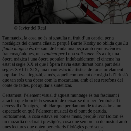
© Javier del Real
Tanmateix, la cosa no és ni gratuïta ni fruit d’un caprici per a
nostàlgics del cinema clàssic, perquè Barrie Kosky no oblida que
La
flauta màgica
és, deixant de banda una peça amb reminiscències
francmaçòniques, una
zauberoper
i una
volksoper
. És a dir, una
òpera màgica i una òpera popular. Indubtablement, el cinema ha
estat al segle XX el que l’òpera havia estat durant bona part dels
segles XVIII i XIX, una manifestació artística de força arrelament
popular. I va afegir-hi, a més, aquell component de màgia i d’il·lusió
que tan sols una òpera com la mozartiana, amb el seu rerefons del
conte de fades, pot ajudar a sintetitzar.
Certament, l’element visual d’aquest muntatge és tan fascinant i
atractiu que hom té la sensació de deixar-se dur per l’embolcall i
devessall d’imatges, i oblidar que per damunt de tot assistim a un
espectacle en què l’element musical és el punt de partida.
Sortosament, la cosa estava en bones mans, perquè Ivor Bolton és
un mozartià declarat i prestigiós, cosa que sempre ha demostrat amb
unes lectures que opten per criteris filològics però sense