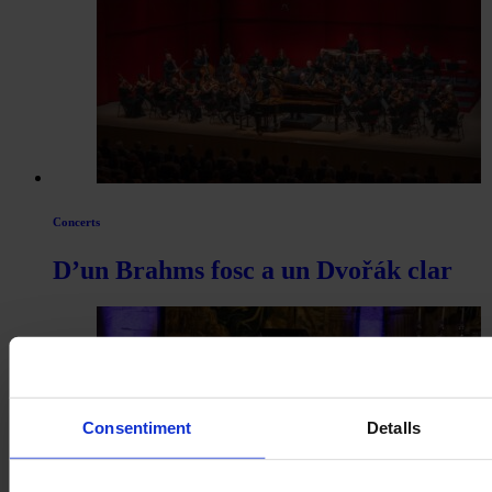
Concerts
D’un Brahms fosc a un Dvořák clar
Consentiment
Detalls