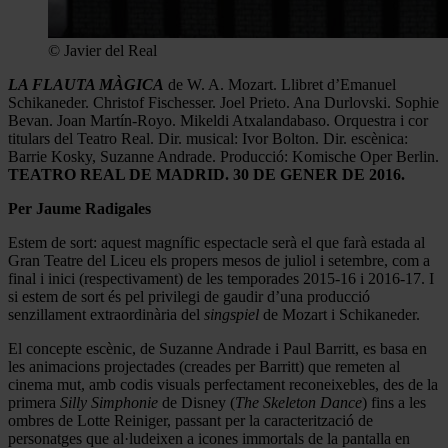
© Javier del Real
LA FLAUTA MÀGICA
de W. A. Mozart. Llibret d’Emanuel
Schikaneder. Christof Fischesser. Joel Prieto. Ana Durlovski. Sophie
Bevan. Joan Martín-Royo. Mikeldi Atxalandabaso. Orquestra i cor
titulars del Teatro Real. Dir. musical: Ivor Bolton. Dir. escènica:
Barrie Kosky, Suzanne Andrade. Producció: Komische Oper Berlin.
TEATRO REAL DE MADRID. 30 DE GENER DE 2016.
Per Jaume Radigales
Estem de sort: aquest magnífic espectacle serà el que farà estada al
Gran Teatre del Liceu els propers mesos de juliol i setembre, com a
final i inici (respectivament) de les temporades 2015-16 i 2016-17. I
si estem de sort és pel privilegi de gaudir d’una producció
senzillament extraordinària del
singspiel
de Mozart i Schikaneder.
El concepte escènic, de Suzanne Andrade i Paul Barritt, es basa en
les animacions projectades (creades per Barritt) que remeten al
cinema mut, amb codis visuals perfectament reconeixebles, des de la
primera
Silly Simphonie
de Disney (
The Skeleton Dance
) fins a les
ombres de Lotte Reiniger, passant per la caracterització de
personatges que al·ludeixen a icones immortals de la pantalla en