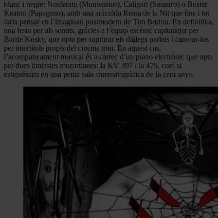
blanc i negre: Nosferatu (Monostatos), Caligari (Sarastro) o Buster
Keaton (Papageno), amb una aràcnida Reina de la Nit que fins i tot
faria pensar en l’imaginari postmodern de Tim Burton. En definitiva,
una festa per als sentits, gràcies a l’equip escènic capitanejat per
Barrie Kosky, que opta per suprimir els diàlegs parlats i canviar-los
per intertítols propis del cinema mut. En aquest cas,
l’acompanyament musical és a càrrec d’un piano electrònic que opta
per dues fantasies mozartianes: la KV 397 i la 475, com si
estiguéssim en una petita sala cinematogràfica de fa cent anys.