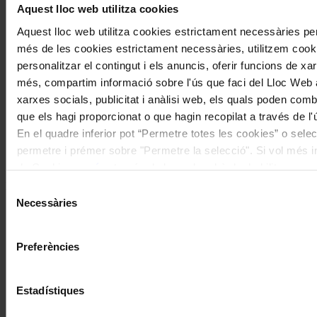
Aquest lloc web utilitza cookies
Aquest lloc web utilitza cookies estrictament necessàries pe
Concerts
més de les cookies estrictament necessàries, utilitzem cooki
Musicant la maternitat: el Festival de
personalitzar el contingut i els anuncis, oferir funcions de xarx
Peralada acull una estrena de
més, compartim informació sobre l'ús que faci del Lloc Web 
xarxes socials, publicitat i anàlisi web, els quals poden com
Demestres amb text de Cristina
que els hagi proporcionat o que hagin recopilat a través de l'
Pavarotti
En el quadre inferior pot “Permetre totes les cookies” o selec
permetre i prémer sobre "Permetre la selecció". Si vol més inf
Coneix la nostra publicació
de Cookies
aquí
, a través de la qual podrà deshabilitar o co
moment.
I gaudeix a més dels següents descomptes:
Selecció
Necessàries
de
20% als concerts del Palau de la Música Catalana
consentiment
Descomptes a altres cicles de concerts col·laboradors
Preferències
Estadístiques