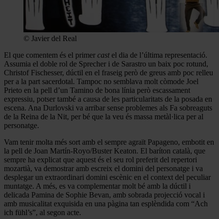
© Javier del Real
El que comentem és el primer
cast
el dia de l’última representació.
Assumia el doble rol de Sprecher i de Sarastro un baix poc rotund,
Christof Fischesser, dúctil en el fraseig però de greus amb poc relleu
per a la part sacerdotal. Tampoc no semblava molt còmode Joel
Prieto en la pell d’un Tamino de bona línia però escassament
expressiu, potser també a causa de les particularitats de la posada en
escena. Ana Durlovski va arribar sense problemes als Fa sobreaguts
de la Reina de la Nit, per bé que la veu és massa metàl·lica per al
personatge.
Vam tenir molta més sort amb el sempre agraït Papageno, embotit en
la pell de Joan Martín-Royo/Buster Keaton. El baríton català, que
sempre ha explicat que aquest és el seu rol preferit del repertori
mozartià, va demostrar amb escreix el domini del personatge i va
desplegar un extraordinari domini escènic en el context del peculiar
muntatge. A més, es va complementar molt bé amb la dúctil i
delicada Pamina de Sophie Bevan, amb sobrada projecció vocal i
amb musicalitat exquisida en una pàgina tan esplèndida com “Ach
ich fühl’s”, al segon acte.