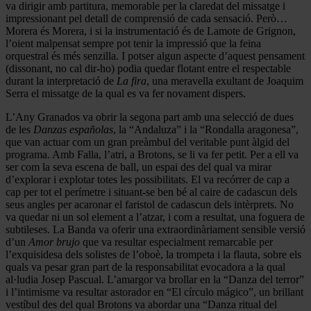
va dirigir amb partitura, memorable per la claredat del missatge i
impressionant pel detall de comprensió de cada sensació. Però…
Morera és Morera, i si la instrumentació és de Lamote de Grignon,
l’oient malpensat sempre pot tenir la impressió que la feina
orquestral és més senzilla. I potser algun aspecte d’aquest pensament
(dissonant, no cal dir-ho) podia quedar flotant entre el respectable
durant la interpretació de
La fira
, una meravella exultant de Joaquim
Serra el missatge de la qual es va fer novament dispers.
L’Any Granados va obrir la segona part amb una selecció de dues
de les
Danzas españolas
, la “Andaluza” i la “Rondalla aragonesa”,
que van actuar com un gran preàmbul del veritable punt àlgid del
programa. Amb Falla, l’atri, a Brotons, se li va fer petit. Per a ell va
ser com la seva escena de ball, un espai des del qual va mirar
d’explorar i explotar totes les possibilitats. El va recórrer de cap a
cap per tot el perímetre i situant-se ben bé al caire de cadascun dels
seus angles per acaronar el faristol de cadascun dels intèrprets. No
va quedar ni un sol element a l’atzar, i com a resultat, una foguera de
subtileses. La Banda va oferir una extraordinàriament sensible versió
d’un
Amor brujo
que va resultar especialment remarcable per
l’exquisidesa dels solistes de l’oboè, la trompeta i la flauta, sobre els
quals va pesar gran part de la responsabilitat evocadora a la qual
al·ludia Josep Pascual. L’amargor va brollar en la “Danza del terror”
i l’intimisme va resultar astorador en “El círculo mágico”, un brillant
vestíbul des del qual Brotons va abordar una “Danza ritual del