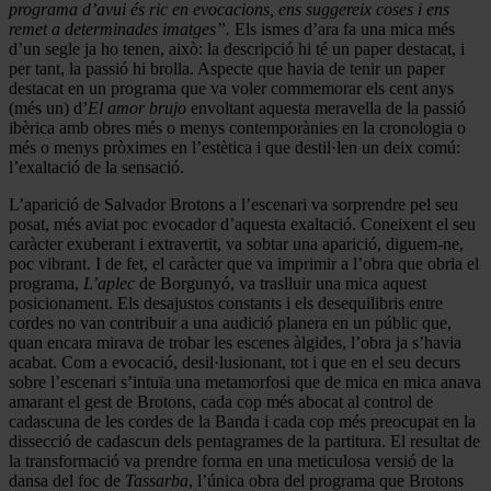
programa d’avui és ric en evocacions, ens suggereix coses i ens
remet a determinades imatges”.
Els ismes d’ara fa una mica més
d’un segle ja ho tenen, això: la descripció hi té un paper destacat, i
per tant, la passió hi brolla. Aspecte que havia de tenir un paper
destacat en un programa que va voler commemorar els cent anys
(més un) d’
El amor brujo
envoltant aquesta meravella de la passió
ibèrica amb obres més o menys contemporànies en la cronologia o
més o menys pròximes en l’estètica i que destil·len un deix comú:
l’exaltació de la sensació.
L’aparició de Salvador Brotons a l’escenari va sorprendre pel seu
posat, més aviat poc evocador d’aquesta exaltació. Coneixent el seu
caràcter exuberant i extravertit, va sobtar una aparició, diguem-ne,
poc vibrant. I de fet, el caràcter que va imprimir a l’obra que obria el
programa,
L’aplec
de Borgunyó, va traslluir una mica aquest
posicionament. Els desajustos constants i els desequilibris entre
cordes no van contribuir a una audició planera en un públic que,
quan encara mirava de trobar les escenes àlgides, l’obra ja s’havia
acabat. Com a evocació, desil·lusionant, tot i que en el seu decurs
sobre l’escenari s’intuïa una metamorfosi que de mica en mica anava
amarant el gest de Brotons, cada cop més abocat al control de
cadascuna de les cordes de la Banda i cada cop més preocupat en la
dissecció de cadascun dels pentagrames de la partitura. El resultat de
la transformació va prendre forma en una meticulosa versió de la
dansa del foc de
Tassarba
, l’única obra del programa que Brotons