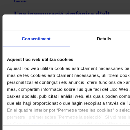
Concerts
Una inauguració simfònica d’alt
voltatge
Coneix la nostra publicació
Consentiment
Detalls
I gaudeix a més dels següents descomptes:
Aquest lloc web utilitza cookies
20% als concerts del Palau de la Música Catalana
Descomptes a altres cicles de concerts col·laboradors
Aquest lloc web utilitza cookies estrictament necessàries pe
més de les cookies estrictament necessàries, utilitzem cooki
personalitzar el contingut i els anuncis, oferir funcions de xarx
més, compartim informació sobre l'ús que faci del Lloc Web 
xarxes socials, publicitat i anàlisi web, els quals poden com
que els hagi proporcionat o que hagin recopilat a través de l'
En el quadre inferior pot “Permetre totes les cookies” o selec
permetre i prémer sobre "Permetre la selecció". Si vol més inf
de Cookies
aquí
, a través de la qual podrà deshabilitar o co