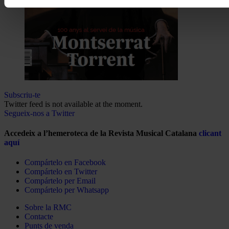
Subscriu-te
Twitter feed is not available at the moment.
Segueix-nos a Twitter
Accedeix a l’hemeroteca de la Revista Musical Catalana
clicant
aquí
Compártelo en Facebook
Compártelo en Twitter
Compártelo per Email
Compártelo per Whatsapp
Sobre la RMC
Contacte
Punts de venda