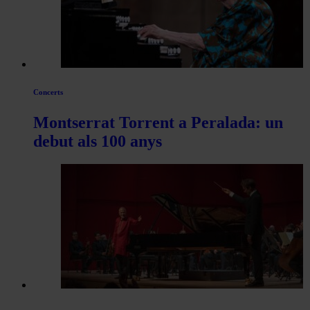
Concerts
Montserrat Torrent a Peralada: un
debut als 100 anys