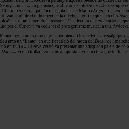
mpositor de Bonn. Avdeeva pertany a aquesta plèiade de quatre darrers a
 Seong Jiun Cho, un pianista que obté una subtilesa de colors sempre ref
 2010 –primera dona que l’aconseguia des de Martha Argerich–, reunia un
i, van confluir el refinament en la dicció, el gust exquisit en el
rubato
bolcalla el ritme ternari de la masurca. Una lectura que evidenciava a
iure per al
Concert,
va cedir tot el protagonisme musical a una Avdeeva 
akhmàninov, que es mou entre la inquietud i les melodies nostàlgiques, 
clou amb un “Lento” en què l’aparició del motiu del
Dies irae
i melodie
sició en l’OBC. La seva versió va presentar una adequada paleta de colo
s
Danses
. Versió brillant en mans d’aquesta jove directora que tindrà les