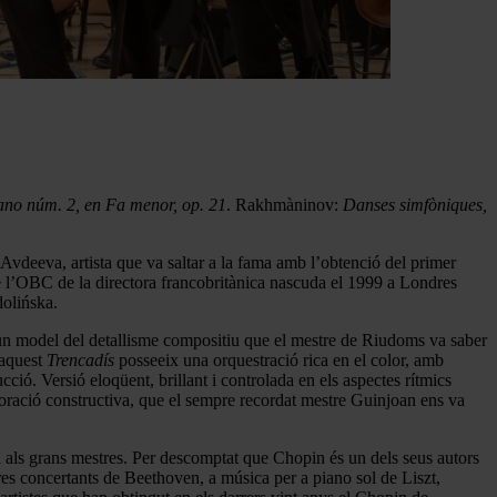
ano núm. 2, en Fa menor, op. 21
. Rakhmàninov:
Danses simfòniques,
Avdeeva, artista que va saltar a la fama amb l’obtenció del primer
e l’OBC de la directora francobritànica nascuda el 1999 a Londres
dolińska.
n model del detallisme compositiu que el mestre de Riudoms va saber
 aquest
Trencadís
posseeix una orquestració rica en el color, amb
ció. Versió eloqüent, brillant i controlada en els aspectes rítmics
oració constructiva, que el sempre recordat mestre Guinjoan ens va
da als grans mestres. Per descomptat que Chopin és un dels seus autors
obres concertants de Beethoven, a música per a piano sol de Liszt,