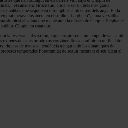
rtistes que han obtingut en els darrers vint anys el Chopin de
inats, i el canadenc Bruce Liu, cridat a ser un dels més grans
es qualitats que segueixen infrangibles amb el pas dels anys. En la
, emprat meravellosament en el sublim “Larghetto”, i una versatilitat
questa simbiosi absoluta que manté amb la música de Chopin. Stephanie
sublim. Chopin en estat pur.
com la reservada al saxofon, i que ens presenta un tempo de vals amb
s extretes de cants ortodoxos conviuen fins a confluir en un final de
rs, riquesa de matisos i tendència a jugar amb les dinàmiques de
 properes temporades l’oportunitat de seguir mostrant el seu talent al