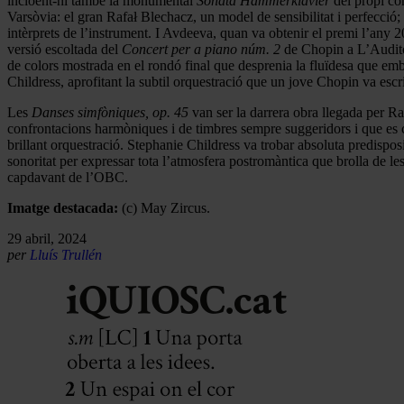
incloent-hi també la monumental
Sonata Hammerklavier
del propi co
Varsòvia: el gran Rafał Blechacz, un model de sensibilitat i perfecció;
intèrprets de l’instrument. I Avdeeva, quan va obtenir el premi l’any
versió escoltada del
Concert per a piano núm. 2
de Chopin a L’Auditor
de colors mostrada en el rondó final que desprenia la fluïdesa que em
Childress, aprofitant la subtil orquestració que un jove Chopin va escr
Les
Danses simfòniques, op. 45
van ser la darrera obra llegada per R
confrontacions harmòniques i de timbres sempre suggeridors i que es 
brillant orquestració. Stephanie Childress va trobar absoluta predispo
sonoritat per expressar tota l’atmosfera postromàntica que brolla de le
capdavant de l’OBC.
Imatge destacada:
(c) May Zircus.
29 abril, 2024
per
Lluís Trullén