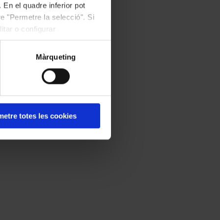
 En el quadre inferior pot
e "Permetre la selecció". Si
itar o configurar
Màrqueting
etre totes les cookies