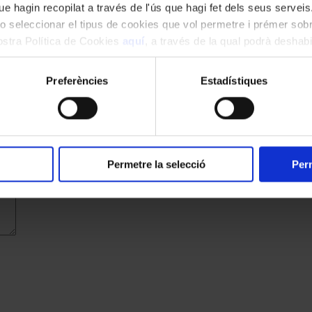
e hagin recopilat a través de l'ús que hagi fet dels seus serveis.
o seleccionar el tipus de cookies que vol permetre i prémer sobr
nostra Política de Cookies
aquí
, a través de la qual podrà deshabil
ment.
Preferències
Estadístiques
cats amb
*
Permetre la selecció
Perm