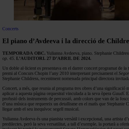
Concerts
El piano d’Avdeeva i la direcció de Childr
TEMPORADA
OBC.
Yulianna Avdeeva, piano. Stephanie Childress
op. 45
.
L’AUDITORI. 27 D’ABRIL DE 2024.
Un doble al·licient es presentava en el darrer concert programat de la
premi al Concurs Chopin l’any 2010 interpretant precisament el
Sego
Stephanie Childress, recentment nomenada principal directora invitad
Concert, a més, que reunia al programa tres obres d’una significació
aplicar a aquesta pàgina orquestral vinculada a la seva òpera
Gaudí
. 
profusió dels instruments de percussió, amb colors que van de la foscor
d’una música que requereix un detallisme en el matís que Stephanie Ch
llegar amb el seu inequívoc segell musical.
Yulianna Avdeeva és una pianista versàtil i excepcional, una artista d
predilectes, però la seva versatilitat, a tall d’exemple, la portarà a o