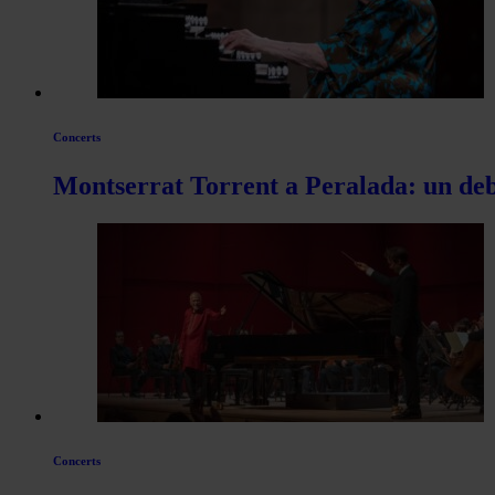
Concerts
Montserrat Torrent a Peralada: un deb
Concerts