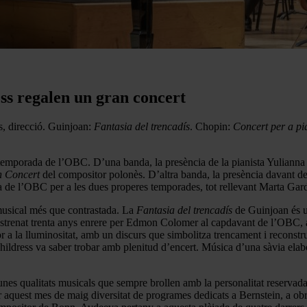
ess regalen un gran concert
, direcció. Guinjoan:
Fantasia del trencadís
. Chopin:
Concert per a pi
 temporada de l’OBC. D’una banda, la presència de la pianista Yulianna 
n
Concert
del compositor polonès. D’altra banda, la presència davant d
a de l’OBC per a les dues properes temporades, tot rellevant Marta Gar
 musical més que contrastada. La
Fantasia del trencadís
de Guinjoan és u
Estrenat trenta anys enrere per Edmon Colomer al capdavant de l’OBC,
 a la lluminositat, amb un discurs que simbolitza trencament i reconstruc
ildress va saber trobar amb plenitud d’encert. Música d’una sàvia elab
’unes qualitats musicals que sempre brollen amb la personalitat reserva
ferir aquest mes de maig diversitat de programes dedicats a Bernstein, a 