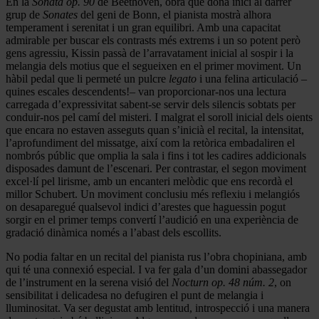
En la
Sonata op. 90
de Beethoven, obra que dona inici al darrer
grup de
Sonates
del geni de Bonn, el pianista mostrà alhora
temperament i serenitat i un gran equilibri. Amb una capacitat
admirable per buscar els contrasts més extrems i un so potent però
gens agressiu, Kissin passà de l’arravatament inicial al sospir i la
melangia dels motius que el segueixen en el primer moviment. Un
hàbil pedal que li permeté un pulcre
legato
i una felina articulació –
quines escales descendents!– van proporcionar-nos una lectura
carregada d’expressivitat sabent-se servir dels silencis sobtats per
conduir-nos pel camí del misteri. I malgrat el soroll inicial dels oients
que encara no estaven asseguts quan s’inicià el recital, la intensitat,
l’aprofundiment del missatge, així com la retòrica embadaliren el
nombrós públic que omplia la sala i fins i tot les cadires addicionals
disposades damunt de l’escenari. Per contrastar, el segon moviment
excel·lí pel lirisme, amb un encanteri melòdic que ens recordà el
millor Schubert. Un moviment conclusiu més reflexiu i melangiós
on desaparegué qualsevol indici d’arestes que haguessin pogut
sorgir en el primer temps convertí l’audició en una experiència de
gradació dinàmica només a l’abast dels escollits.
No podia faltar en un recital del pianista rus l’obra chopiniana, amb
qui té una connexió especial. I va fer gala d’un domini abassegador
de l’instrument en la serena visió del
Nocturn op. 48 núm. 2
, on
sensibilitat i delicadesa no defugiren el punt de melangia i
lluminositat. Va ser degustat amb lentitud, introspecció i una manera