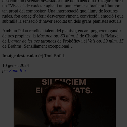
descriure un escenari devastador i ple de malenconia. Clogué l’obra
un “Vivace” de caràcter agitat i un punt còmic subratllant l’humor
tan propi del compositor. Una interpretació que, lluny de lectures
rudes, fou capaç d’oferir desvergonyiment, convicció i emoció i que
subratllà la sensació d’haver escoltat un dels grans pianistes actuals.
Amb un Palau rendit al talent del pianista, encara poguérem gaudir
de tres propines: la
Masurca op. 63 núm. 3
de Chopin, la “Marxa”
de
L’amor de les tres taronges
de Prokófiev i el
Vals op. 39 núm. 15
de Brahms. Senzillament excepcional…
Imatge destacada:
(c) Toni Bofill.
10 gener, 2024
per
Santi Riu