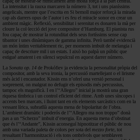
capaç de mostrar-se rítmicament amb molta força a la part central.
La intensitat i la rauxa marcaren la número 3, tot i uns pianíssims
angelicals, mentre que l’escrita en Si bemoll major reforçà la mirada
cap als darrers opus de l’autor i es feu el miracle sonor en crear un
ambient màgic. Reflexió, sensibilitat i serenitat es donaren la mà per
cloure la col·lecció del jove compositor d’Hamburg. El pianista rus
fou capaç de mostrar la rotunditat dels seus fortíssims sense cap
tibantor i unes dinàmiques de gamma infinita. Però també evidencià
un món íntim veritablement ric, per moments imbuït de melangia i
capaç de descriure mil i un estats. I això ho palpà un públic que
estigué amatent i en silenci sepulcral en aquest darrer número.
La
Sonata op. 14
de Prokófiev ja evidencia la personalitat pròpia del
compositor, amb la seva ironia, la percussió martellejant o el lirisme
més àcid i encantador. Kissin ens n’oferí una versió personal i
sorprenent, on malgrat no defugir els episodis més percussius,
tampoc els magnificà. I en l’“Allegro” inicial ja mostrà una gran
riquesa tímbrica i un control eficient del ritme. Amb unes síncopes i
accents ben marcats, i lluint tant en els elements sarcàstics com en la
vessant lírica, subratllà aquesta mena de bipolaritat de l’obra.
L’ambient dramàtic i poderós de l’“Allegro ma non troppo” donà
pas a un “Scherzo” imbuït d’energia. En aquesta mena d’obstinat
que és l’“Andante”, Kissin aconseguí hipnotitzar el públic de nou
amb una variada paleta de colors per sota del
mezzo forte
, tot
ressaltant l’harmonització i els tons ombrívols que semblaven