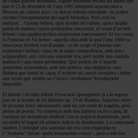
de cantar gairebé belliniana. Alguns recordem encara ara aquell nen
que el 23 de desembre de l’any 1985 interpretà aquesta obra a
Moscou als catorze anys i va deixar tothom embadalit –en podeu
escoltar l’enregistrament del segell Melodiya. Però com ha
madurat… Quanta bellesa, quin domini del
rubato,
quina àmplia
paleta de matisos i quina profunditat emocional, al costat d’un bell
lirisme i una qualitat poètica simplement emocionants! Al seu costat,
la
Fantasia en Fa menor
–aquella obra amb la qual l’any 1988 va
emocionar Herbert von Karajan– va fer sorgir el pianista més
exuberant i brillant, capaç de la major contundència, amb atacs
aclaparadors, així com una sonoritat rica, però també una cuidada
matisació i una major profunditat. Què podem dir d’aquells
pianíssims acaronadors, amb una poètica, una elegància i una
fluïdesa que també és capaç d’acolorir els canvis cromàtics i trobar
una versió que sembla ser l’única i reveladora! Senzillament
irrepetible.
El lirisme i un món imbuït d’evocació aparegueren ja a la segona
part en la lectura de les
Balades op. 10
de Brahms. Aquestes obres
de joventut foren interpretades amb un cert sentit de tragèdia, però
plenes de poesia. Va començar amb una primera on fou capaç de
construir un monument simfònic i on es palpà el dramatisme, però
on també hi hagué els primers indicis de lluminositat. La contrastada
número 2 obtingué una sonoritat tan rica com exquisida en
l’“Andante” inicial –quins tornassolats colors!–, però a més fou