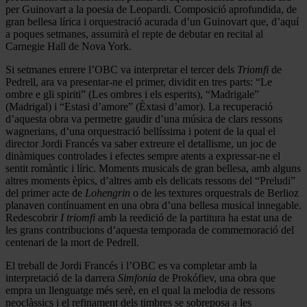
per Guinovart a la poesia de Leopardi. Composició aprofundida, de
gran bellesa lírica i orquestració acurada d’un Guinovart que, d’aquí
a poques setmanes, assumirà el repte de debutar en recital al
Carnegie Hall de Nova York.
Si setmanes enrere l’OBC va interpretar el tercer dels
Triomfi
de
Pedrell, ara va presentar-ne el primer, dividit en tres parts: “Le
ombre e gli spiriti” (Les ombres i els esperits), “Madrigale”
(Madrigal) i “Estasi d’amore” (Èxtasi d’amor). La recuperació
d’aquesta obra va permetre gaudir d’una música de clars ressons
wagnerians, d’una orquestració bellíssima i potent de la qual el
director Jordi Francés va saber extreure el detallisme, un joc de
dinàmiques controlades i efectes sempre atents a expressar-ne el
sentit romàntic i líric. Moments musicals de gran bellesa, amb alguns
altres moments èpics, d’altres amb els delicats ressons del “Preludi”
del primer acte de
Lohengrin
o de les textures orquestrals de Berlioz
planaven contínuament en una obra d’una bellesa musical innegable.
Redescobrir
I triomfi
amb la reedició de la partitura ha estat una de
les grans contribucions d’aquesta temporada de commemoració del
centenari de la mort de Pedrell.
El treball de Jordi Francés i l’OBC es va completar amb la
interpretació de la darrera
Simfonia
de Prokófiev, una obra que
empra un llenguatge més serè, en el qual la melodia de ressons
neoclàssics i el refinament dels timbres se sobreposa a les