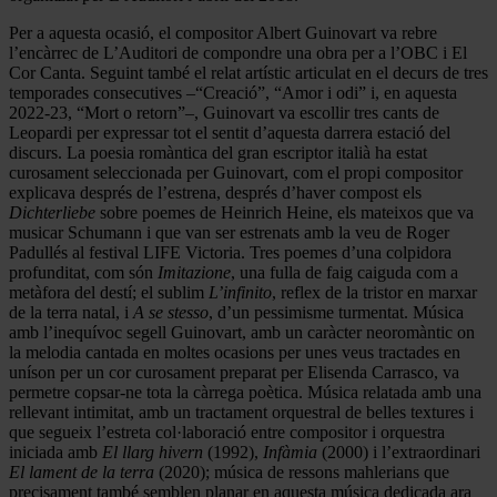
Per a aquesta ocasió, el compositor Albert Guinovart va rebre
l’encàrrec de L’Auditori de compondre una obra per a l’OBC i El
Cor Canta. Seguint també el relat artístic articulat en el decurs de tres
temporades consecutives –“Creació”, “Amor i odi” i, en aquesta
2022-23, “Mort o retorn”–, Guinovart va escollir tres cants de
Leopardi per expressar tot el sentit d’aquesta darrera estació del
discurs. La poesia romàntica del gran escriptor italià ha estat
curosament seleccionada per Guinovart, com el propi compositor
explicava després de l’estrena, després d’haver compost els
Dichterliebe
sobre poemes de Heinrich Heine, els mateixos que va
musicar Schumann i que van ser estrenats amb la veu de Roger
Padullés al festival LIFE Victoria. Tres poemes d’una colpidora
profunditat, com són
Imitazione
, una fulla de faig caiguda com a
metàfora del destí; el sublim
L’infinito
, reflex de la tristor en marxar
de la terra natal, i
A se stesso
, d’un pessimisme turmentat. Música
amb l’inequívoc segell Guinovart, amb un caràcter neoromàntic on
la melodia cantada en moltes ocasions per unes veus tractades en
uníson per un cor curosament preparat per Elisenda Carrasco, va
permetre copsar-ne tota la càrrega poètica. Música relatada amb una
rellevant intimitat, amb un tractament orquestral de belles textures i
que segueix l’estreta col·laboració entre compositor i orquestra
iniciada amb
El llarg hivern
(1992),
Infàmia
(2000) i l’extraordinari
El lament de la terra
(2020); música de ressons mahlerians que
precisament també semblen planar en aquesta música dedicada ara