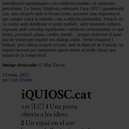
turbulències harmòniques i els conflictes temàtics de simfonies
precedents. La
Setena Simfonia
, estrenada l’any 1957 i guardonada
cinc anys després amb el Premi Lenin, posseeix una orquestració
que sempre cerca la melodia com a objectiu primordial. Francés en
va cuidar amb detallisme el sentit melòdic, amb moments radiants
exposats amb sonoritat equilibrada i subtileses instrumentals en què
fustes, percussió, piano, cordes, metall… sempre trobaven el punt
just de volum per establir uns diàlegs nítids. Versió eloqüent i
brillant, però alhora sempre cercant, amb la direcció de Francés, un
esperit mesurat per interpretar aquest retorn al sentit clàssic que
emana de la composició.
Imatge destacada:
© May Zircus.
13 maig, 2023
per
Lluís Trullén