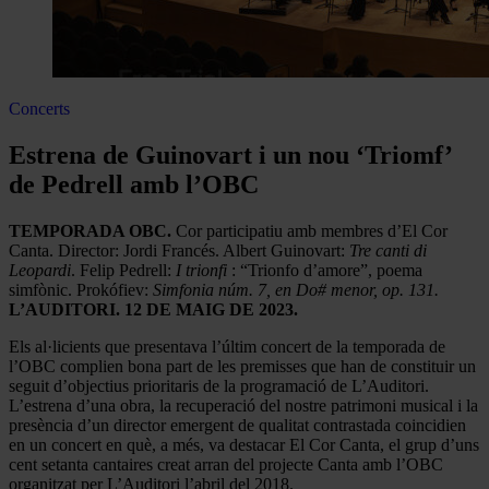
Concerts
Estrena de Guinovart i un nou ‘Triomf’
de Pedrell amb l’OBC
TEMPORADA OBC.
Cor participatiu amb membres d’El Cor
Canta. Director: Jordi Francés. Albert Guinovart:
Tre canti di
Leopardi
. Felip Pedrell:
I trionfi
: “Trionfo d’amore”, poema
simfònic. Prokófiev:
Simfonia núm. 7, en Do# menor, op. 131.
L’AUDITORI. 12 DE MAIG DE 2023.
Els al·licients que presentava l’últim concert de la temporada de
l’OBC complien bona part de les premisses que han de constituir un
seguit d’objectius prioritaris de la programació de L’Auditori.
L’estrena d’una obra, la recuperació del nostre patrimoni musical i la
presència d’un director emergent de qualitat contrastada coincidien
en un concert en què, a més, va destacar El Cor Canta, el grup d’uns
cent setanta cantaires creat arran del projecte Canta amb l’OBC
organitzat per L’Auditori l’abril del 2018.